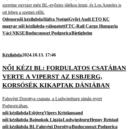
szeretne egyszer még BL-győztes játékos lenni, és Los Angeles is
ott lebeg a szemei előtt.
Odense
női kézilabda
Háfra Noémi
Győri Audi ETO KC
magyar női kézilabda-válogatott
FTC-Rail Cargo Hungaria
Váci NKSE
Buducsnoszt Podgorica
Bietigheim
Kézilabda
2024.10.13. 17:46
NŐI KÉZI BL: FORDULATOS CSATÁBAN
VERTE A VIPERST AZ ESBJERG,
KORSÓSÉK KIKAPTAK DÁNIÁBAN
Faluvégi Dorottya csapata, a Ludwigsburg simán nyert
Podgoricában.
női kézilabda
Esbjerg
Vipers Kristiansand
női kézilabda Bajnokok Ligája
Ludwigsburg
Henny Reistad
női kézilabda BL
Faluvégi Dorottya
Buducsnoszt Podgorica