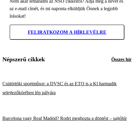
Nem akar lemaradni az NSO cikkeiről? Adja meg a nevét és
az e-mail címét, és mi naponta elküldjük Önnek a legjobb
írásokat!
FELIRATKOZOM A HÍRLEVÉLRE
Népszerű cikkek
Összes hír
Csütörtöki sportműsor: a DVSC és az ETO is a Kl harmadik
selejtezőkörében lép pályára
Barcelona vagy Real Madrid? Rodri meghozta a döntést – sajtóhír