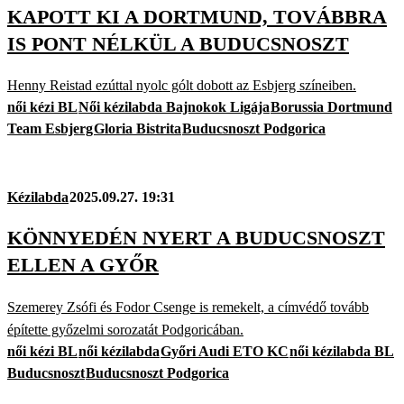
KAPOTT KI A DORTMUND, TOVÁBBRA
IS PONT NÉLKÜL A BUDUCSNOSZT
Henny Reistad ezúttal nyolc gólt dobott az Esbjerg színeiben.
női kézi BL
Női kézilabda Bajnokok Ligája
Borussia Dortmund
Team Esbjerg
Gloria Bistrita
Buducsnoszt Podgorica
Kézilabda
2025.09.27. 19:31
KÖNNYEDÉN NYERT A BUDUCSNOSZT
ELLEN A GYŐR
Szemerey Zsófi és Fodor Csenge is remekelt, a címvédő tovább
építette győzelmi sorozatát Podgoricában.
női kézi BL
női kézilabda
Győri Audi ETO KC
női kézilabda BL
Buducsnoszt
Buducsnoszt Podgorica