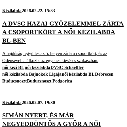
Kézilabda
2026.02.22. 15:33
A DVSC HAZAI GYŐZELEMMEL ZÁRTA
A CSOPORTKÖRT A NŐI KÉZILABDA
BL-BEN
A hajdúsági együttes az 5. helyen zárta a csoportkört, és az
Odensével találkozik az egyenes kieséses szakaszban.
női kézi BL
női kézilabda
DVSC Schaeffler
női kézilabda Bajnokok Ligája
női kézilabda BL
Debrecen
Buducsnoszt
Buducsnoszt Podgorica
Kézilabda
2026.02.07. 19:30
SIMÁN NYERT, ÉS MÁR
NEGYEDDÖNTŐS A GYŐR A NŐI