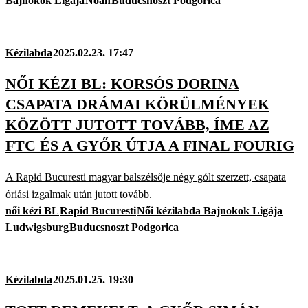
Bajnokok Ligája
Noah
Buducsnoszt Podgorica
Kézilabda
2025.02.23. 17:47
NŐI KÉZI BL: KORSÓS DORINA
CSAPATA DRÁMAI KÖRÜLMÉNYEK
KÖZÖTT JUTOTT TOVÁBB, ÍME AZ
FTC ÉS A GYŐR ÚTJA A FINAL FOURIG
A Rapid Bucuresti magyar balszélsője négy gólt szerzett, csapata
óriási izgalmak után jutott tovább.
női kézi BL
Rapid Bucuresti
Női kézilabda Bajnokok Ligája
Ludwigsburg
Buducsnoszt Podgorica
Kézilabda
2025.01.25. 19:30