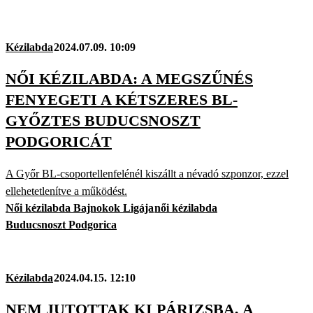
Kézilabda
2024.07.09. 10:09
NŐI KÉZILABDA: A MEGSZŰNÉS
FENYEGETI A KÉTSZERES BL-
GYŐZTES BUDUCSNOSZT
PODGORICÁT
A Győr BL-csoportellenfelénél kiszállt a névadó szponzor, ezzel
ellehetetlenítve a működést.
Női kézilabda Bajnokok Ligája
női kézilabda
Buducsnoszt Podgorica
Kézilabda
2024.04.15. 12:10
NEM JUTOTTAK KI PÁRIZSBA, A