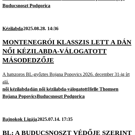
Buducsnoszt Podgorica
Kézilabda
2025.08.28. 14:36
MONTENEGRÓI KLASSZIS LETT A DÁN
NŐI KÉZILABDA-VÁLOGATOTT
MÁSODEDZŐJE
A hatszoros BL-győztes Bojana Popovics 2026. december 31-ig írt
alá.
női kézilabda
dán női kézilabda-válogatott
Helle Thomsen
Bojana Popovics
Buducsnoszt Podgorica
Bajnokok Ligája
2025.07.14. 17:35
BL: A BUDUCSNOSZT VÉDŐJE SZERINT