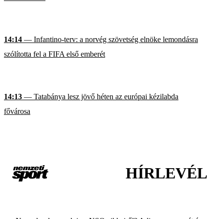
14:14
— Infantino-terv: a norvég szövetség elnöke lemondásra
szólította fel a FIFA első emberét
14:13
— Tatabánya lesz jövő héten az európai kézilabda
fővárosa
HÍRLEVÉL