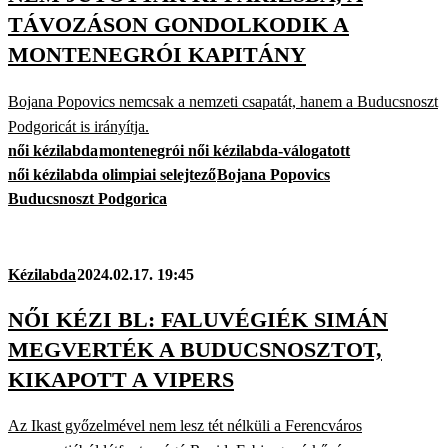
TÁVOZÁSON GONDOLKODIK A
MONTENEGRÓI KAPITÁNY
Bojana Popovics nemcsak a nemzeti csapatát, hanem a Buducsnoszt
Podgoricát is irányítja.
női kézilabda
montenegrói női kézilabda-válogatott
női kézilabda olimpiai selejtező
Bojana Popovics
Buducsnoszt Podgorica
Kézilabda
2024.02.17. 19:45
NŐI KÉZI BL: FALUVÉGIÉK SIMÁN
MEGVERTÉK A BUDUCSNOSZTOT,
KIKAPOTT A VIPERS
Az Ikast győzelmével nem lesz tét nélküli a Ferencváros