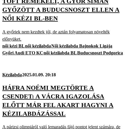
TOFT REMEKELT, A GYŐR SIMÁN
GYŐZÖTT A BUDUCSNOSZT ELLEN A
NŐI KÉZI BL-BEN
A győriek nem kezdtek jól, de aztán folyamatosan növelték
előnyüket.
női kézi BL
női kézilabda
Női kézilabda Bajnokok Ligája
Győri Audi ETO KC
női kézilabda BL
Buducsnoszt Podgorica
Kézilabda
2025.01.09. 20:18
HÁFRA NOÉMI MEGTÖRTE A
CSENDET: A VÁCRA IGAZOLÁSA
ELŐTT MÁR FEL AKART HAGYNI A
KÉZILABDÁZÁSSAL
A párizsi olimpiáról való lemaradás fájó pontot jelent számára, de