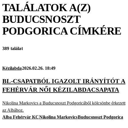
TALÁLATOK A(Z)
BUDUCSNOSZT
PODGORICA
CÍMKÉRE
389 találat
Kézilabda
2026.02.26. 18:49
BL-CSAPATBÓL IGAZOLT IRÁNYÍTÓT A
FEHÉRVÁR NŐI KÉZILABDACSAPATA
Nikolina Markovics a Buducsnoszt Podgoricából kölcsönbe érkezett
az Albához.
Alba Fehérvár KC
Nikolina Markovics
Buducsnoszt Podgorica