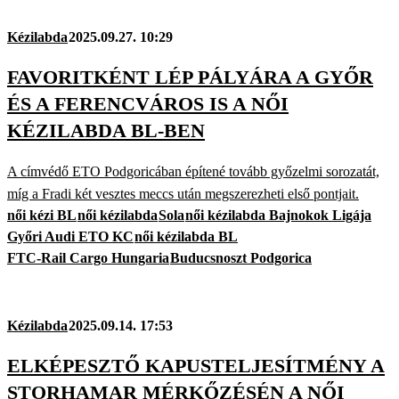
Kézilabda
2025.09.27. 10:29
FAVORITKÉNT LÉP PÁLYÁRA A GYŐR
ÉS A FERENCVÁROS IS A NŐI
KÉZILABDA BL-BEN
A címvédő ETO Podgoricában építené tovább győzelmi sorozatát,
míg a Fradi két vesztes meccs után megszerezheti első pontjait.
női kézi BL
női kézilabda
Sola
női kézilabda Bajnokok Ligája
Győri Audi ETO KC
női kézilabda BL
FTC-Rail Cargo Hungaria
Buducsnoszt Podgorica
Kézilabda
2025.09.14. 17:53
ELKÉPESZTŐ KAPUSTELJESÍTMÉNY A
STORHAMAR MÉRKŐZÉSÉN A NŐI