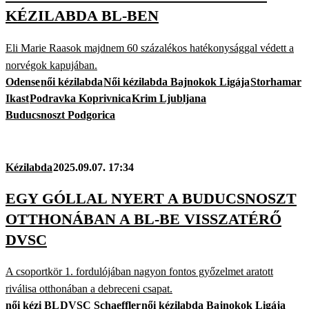
KÉZILABDA BL-BEN
Eli Marie Raasok majdnem 60 százalékos hatékonysággal védett a
norvégok kapujában.
Odense
női kézilabda
Női kézilabda Bajnokok Ligája
Storhamar
Ikast
Podravka Koprivnica
Krim Ljubljana
Buducsnoszt Podgorica
Kézilabda
2025.09.07. 17:34
EGY GÓLLAL NYERT A BUDUCSNOSZT
OTTHONÁBAN A BL-BE VISSZATÉRŐ
DVSC
A csoportkör 1. fordulójában nagyon fontos győzelmet aratott
riválisa otthonában a debreceni csapat.
női kézi BL
DVSC Schaeffler
női kézilabda Bajnokok Ligája