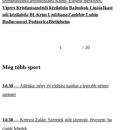
szempontjából létfontosságú Rapid–Esbjerg mérkőzés.
Vipers Kristiansand
női kézilabda Bajnokok Ligája
Ikast
női kézilabda BL
Krim Ljubljana
Zaglebie Lubin
Buducsnoszt Podgorica
Bietigheim
1
/
20
Még több sport
14:38
— Atlétika: négy év eltiltást kaphat a legjobb német
sprinter
14:30
— Kerezsi Zalán: Szeretek gólt szerezni, élvezem, ha
csatár lehetek