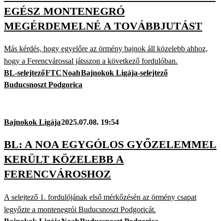
EGÉSZ MONTENEGRÓ
MEGÉRDEMELNÉ A TOVÁBBJUTÁST
Más kérdés, hogy egyelőre az örmény bajnok áll közelebb ahhoz,
hogy a Ferencvárossal játsszon a következő fordulóban.
BL-selejtező
FTC
Noah
Bajnokok Ligája-selejtező
Buducsnoszt Podgorica
Bajnokok Ligája
2025.07.08. 19:54
BL: A NOA EGYGÓLOS GYŐZELEMMEL
KERÜLT KÖZELEBB A
FERENCVÁROSHOZ
A selejtező 1. fordulójának első mérkőzésén az örmény csapat
legyőzte a montenegrói Buducsnoszt Podgoricát.