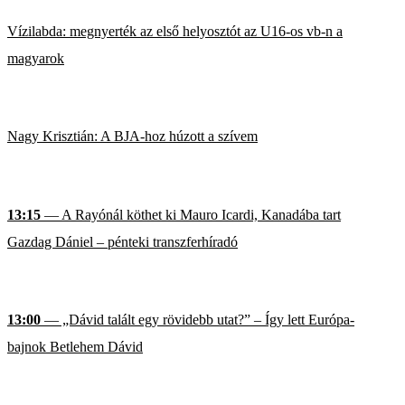
Vízilabda: megnyerték az első helyosztót az U16-os vb-n a
magyarok
Nagy Krisztián: A BJA-hoz húzott a szívem
13:15
— A Rayónál köthet ki Mauro Icardi, Kanadába tart
Gazdag Dániel – pénteki transzferhíradó
13:00
— „Dávid talált egy rövidebb utat?” – Így lett Európa-
bajnok Betlehem Dávid