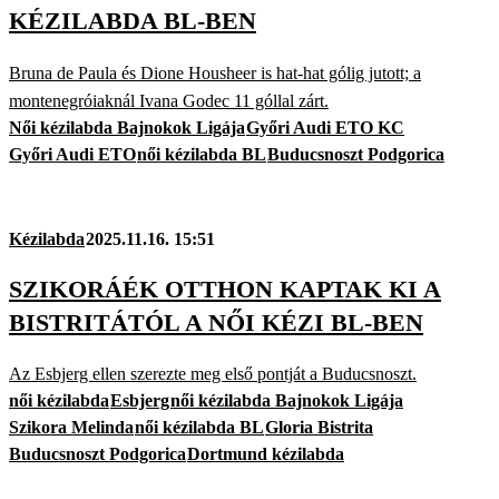
KÉZILABDA BL-BEN
Bruna de Paula és Dione Housheer is hat-hat gólig jutott; a
montenegróiaknál Ivana Godec 11 góllal zárt.
Női kézilabda Bajnokok Ligája
Győri Audi ETO KC
Győri Audi ETO
női kézilabda BL
Buducsnoszt Podgorica
Kézilabda
2025.11.16. 15:51
SZIKORÁÉK OTTHON KAPTAK KI A
BISTRITÁTÓL A NŐI KÉZI BL-BEN
Az Esbjerg ellen szerezte meg első pontját a Buducsnoszt.
női kézilabda
Esbjerg
női kézilabda Bajnokok Ligája
Szikora Melinda
női kézilabda BL
Gloria Bistrita
Buducsnoszt Podgorica
Dortmund kézilabda