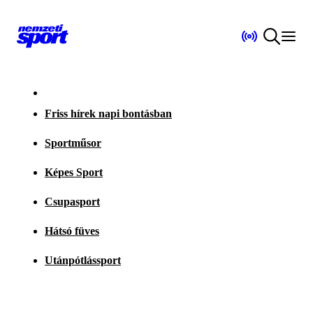
Friss hírek napi bontásban
Sportműsor
Képes Sport
Csupasport
Hátsó füves
Utánpótlássport