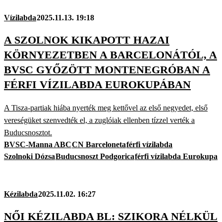
Vízilabda
2025.11.13. 19:18
A SZOLNOK KIKAPOTT HAZAI
KÖRNYEZETBEN A BARCELONÁTÓL, A
BVSC GYŐZÖTT MONTENEGRÓBAN A
FÉRFI VÍZILABDA EUROKUPÁBAN
A Tisza-partiak hiába nyerték meg kettővel az első negyedet, első
vereségüket szenvedték el, a zuglóiak ellenben tízzel verték a
Buducsnosztot.
BVSC-Manna ABC
CN Barceloneta
férfi vízilabda
Szolnoki Dózsa
Buducsnoszt Podgorica
férfi vízilabda Eurokupa
Kézilabda
2025.11.02. 16:27
NŐI KÉZILABDA BL: SZIKORA NÉLKÜL