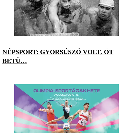
NÉPSPORT: GYORSÚSZÓ VOLT, ÖT
BETŰ…