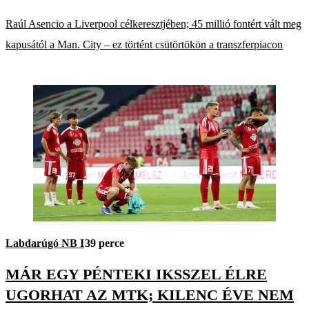
Raúl Asencio a Liverpool célkeresztjében; 45 millió fontért vált meg
kapusától a Man. City – ez történt csütörtökön a transzferpiacon
Labdarúgó NB I
39 perce
MÁR EGY PÉNTEKI IKSSZEL ÉLRE
UGORHAT AZ MTK; KILENC ÉVE NEM