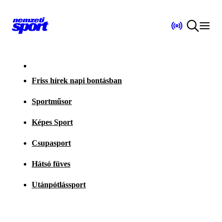
Friss hírek napi bontásban
Sportműsor
Képes Sport
Csupasport
Hátsó füves
Utánpótlássport