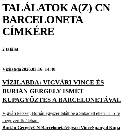
TALÁLATOK A(Z)
CN
BARCELONETA
CÍMKÉRE
2 találat
Vízilabda
2026.03.16. 14:40
VÍZILABDA: VIGVÁRI VINCE ÉS
BURIÁN GERGELY ISMÉT
KUPAGYŐZTES A BARCELONETÁVAL
Vigvári kétszer, Burián egyszer talált be a Sabadell ellen 11–5-re
megnyert fináléban.
Burián Gergely
CN Barceloneta
Vigvári Vince
Spanyol Kupa