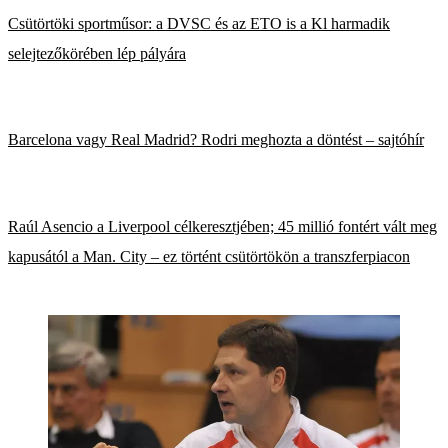
Csütörtöki sportműsor: a DVSC és az ETO is a Kl harmadik
selejtezőkörében lép pályára
Barcelona vagy Real Madrid? Rodri meghozta a döntést – sajtóhír
Raúl Asencio a Liverpool célkeresztjében; 45 millió fontért vált meg
kapusától a Man. City – ez történt csütörtökön a transzferpiacon