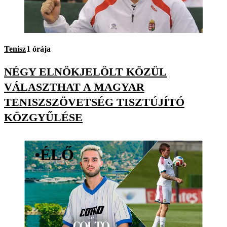
Tenisz
1 órája
NÉGY ELNÖKJELÖLT KÖZÜL
VÁLASZTHAT A MAGYAR
TENISZSZÖVETSÉG TISZTÚJÍTÓ
KÖZGYŰLÉSE
•
ÉLŐ