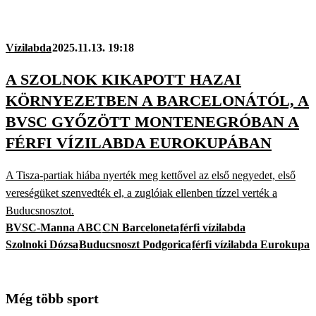
Vízilabda
2025.11.13. 19:18
A SZOLNOK KIKAPOTT HAZAI
KÖRNYEZETBEN A BARCELONÁTÓL, A
BVSC GYŐZÖTT MONTENEGRÓBAN A
FÉRFI VÍZILABDA EUROKUPÁBAN
A Tisza-partiak hiába nyerték meg kettővel az első negyedet, első
vereségüket szenvedték el, a zuglóiak ellenben tízzel verték a
Buducsnosztot.
BVSC-Manna ABC
CN Barceloneta
férfi vízilabda
Szolnoki Dózsa
Buducsnoszt Podgorica
férfi vízilabda Eurokupa
Még több sport