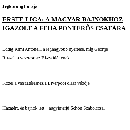
Jégkorong
1 órája
ERSTE LIGA: A MAGYAR BAJNOKHOZ
IGAZOLT A FEHA PONTERŐS CSATÁRA
Eddig Kimi Antonelli a legnagyobb nyertese, míg George
Russell a vesztese az F1-es idénynek
Közel a visszatéréshez a Liverpool olasz védője
Hazatért, és bajnok lett – nagyinterjú Schön Szabolccsal