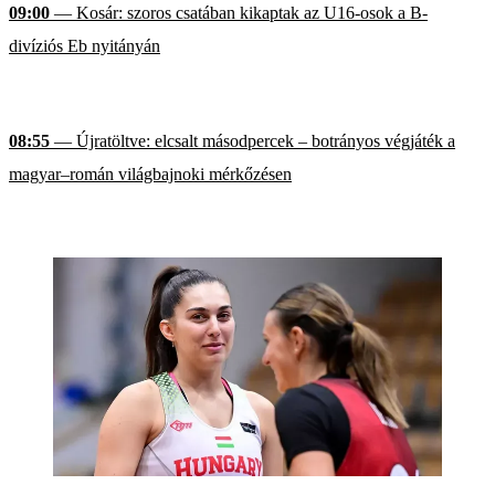
09:00
— Kosár: szoros csatában kikaptak az U16-osok a B-
divíziós Eb nyitányán
08:55
— Újratöltve: elcsalt másodpercek – botrányos végjáték a
magyar–román világbajnoki mérkőzésen