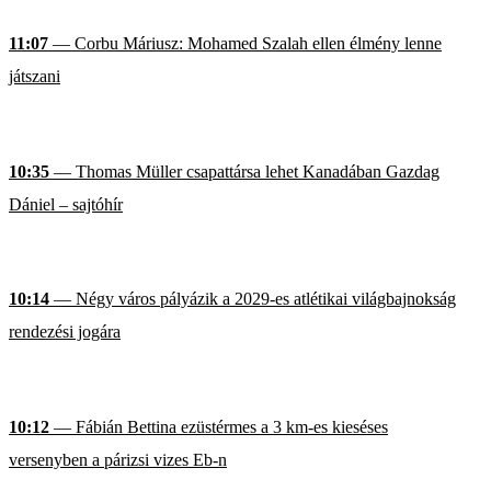
11:07
— Corbu Máriusz: Mohamed Szalah ellen élmény lenne
játszani
10:35
— Thomas Müller csapattársa lehet Kanadában Gazdag
Dániel – sajtóhír
10:14
— Négy város pályázik a 2029-es atlétikai világbajnokság
rendezési jogára
10:12
— Fábián Bettina ezüstérmes a 3 km-es kieséses
versenyben a párizsi vizes Eb-n