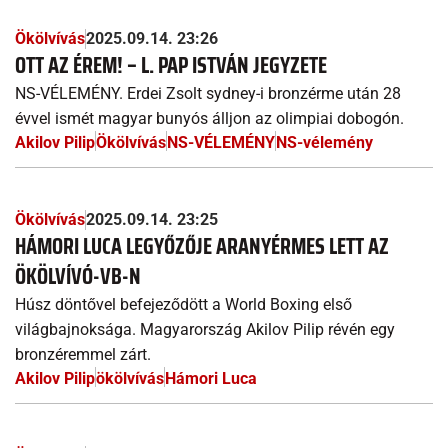
Ökölvívás
2025.09.14. 23:26
OTT AZ ÉREM! – L. PAP ISTVÁN JEGYZETE
NS-VÉLEMÉNY. Erdei Zsolt sydney-i bronzérme után 28
évvel ismét magyar bunyós álljon az olimpiai dobogón.
Akilov Pilip
Ökölvívás
NS-VÉLEMÉNY
NS-vélemény
Ökölvívás
2025.09.14. 23:25
HÁMORI LUCA LEGYŐZŐJE ARANYÉRMES LETT AZ
ÖKÖLVÍVÓ-VB-N
Húsz döntővel befejeződött a World Boxing első
világbajnoksága. Magyarország Akilov Pilip révén egy
bronzéremmel zárt.
Akilov Pilip
ökölvívás
Hámori Luca