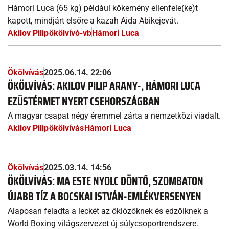
Hámori Luca (65 kg) például kőkemény ellenfele(ke)t
kapott, mindjárt elsőre a kazah Aida Abikejevát.
Akilov Pilip
ökölvívó-vb
Hámori Luca
Ökölvívás
2025.06.14. 22:06
ÖKÖLVÍVÁS: AKILOV PILIP ARANY-, HÁMORI LUCA
EZÜSTÉRMET NYERT CSEHORSZÁGBAN
A magyar csapat négy éremmel zárta a nemzetközi viadalt.
Akilov Pilip
ökölvívás
Hámori Luca
Ökölvívás
2025.03.14. 14:56
ÖKÖLVÍVÁS: MA ESTE NYOLC DÖNTŐ, SZOMBATON
ÚJABB TÍZ A BOCSKAI ISTVÁN-EMLÉKVERSENYEN
Alaposan feladta a leckét az öklözőknek és edzőiknek a
World Boxing világszervezet új súlycsoportrendszere.