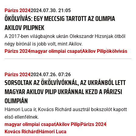
Párizs 2024
2024.07.30. 21:05
ÖKÖLVÍVÁS: EGY MECCSIG TARTOTT AZ OLIMPIA
AKILOV PILIPNEK
A 2017-ben világbajnok ukrán Olekszandr Hizsnjak ötből
négy bírónál is jobb volt, mint Akilov.
Párizs 2024
magyar olimpiai csapat
Akilov Pilip
ökölvívás
Párizs 2024
2024.07.26. 07:26
SORSOLTAK AZ ÖKÖLVÍVÓKNÁL, AZ UKRÁNBÓL LETT
MAGYAR AKILOV PILIP UKRÁNNAL KEZD A PÁRIZSI
OLIMPIÁN
Hámori Luca ír, Kovács Richárd ausztrál bokszolót kapott
első ellenfélnek.
magyar olimpiai csapat
Akilov Pilip
Párizs 2024
Kovács Richárd
Hámori Luca