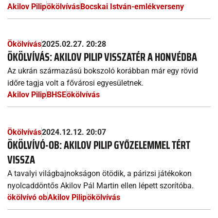
Akilov Pilip
ökölvívás
Bocskai István-emlékverseny
Ökölvívás
2025.02.27. 20:28
ÖKÖLVÍVÁS: AKILOV PILIP VISSZATÉR A HONVÉDBA
Az ukrán származású bokszoló korábban már egy rövid
időre tagja volt a fővárosi egyesületnek.
Akilov Pilip
BHSE
ökölvívás
Ökölvívás
2024.12.12. 20:07
ÖKÖLVÍVÓ-OB: AKILOV PILIP GYŐZELEMMEL TÉRT
VISSZA
A tavalyi világbajnokságon ötödik, a párizsi játékokon
nyolcaddöntős Akilov Pál Martin ellen lépett szorítóba.
ökölvívó ob
Akilov Pilip
ökölvívás