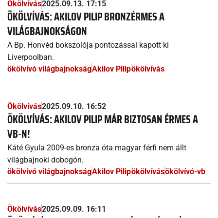
Ökölvívás
2025.09.13. 17:15
ÖKÖLVÍVÁS: AKILOV PILIP BRONZÉRMES A
VILÁGBAJNOKSÁGON
A Bp. Honvéd bokszolója pontozással kapott ki
Liverpoolban.
ökölvívó világbajnokság
Akilov Pilip
ökölvívás
Ökölvívás
2025.09.10. 16:52
ÖKÖLVÍVÁS: AKILOV PILIP MÁR BIZTOSAN ÉRMES A
VB-N!
Káté Gyula 2009-es bronza óta magyar férfi nem állt
világbajnoki dobogón.
ökölvívó világbajnokság
Akilov Pilip
ökölvívás
ökölvívó-vb
Ökölvívás
2025.09.09. 16:11