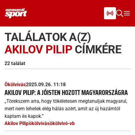
TALÁLATOK A(Z)
AKILOV PILIP
CÍMKÉRE
22 találat
Ökölvívás
2025.09.26. 11:18
AKILOV PILIP: A JÓISTEN HOZOTT MAGYARORSZÁGRA
„Törekszem arra, hogy tökéletesen megtanuljak magyarul,
mert nem lehetek elég hálás azért, amit az új hazámtól
kaptam és kapok.”
Akilov Pilip
ökölvívás
ökölvívó-vb