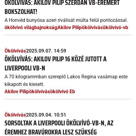
ÖKÖLVÍVÁS: AKILOV PILIP SZERDÁN VB-ÉREMÉRT
BOKSZOLHAT!
A Honvéd bunyósa azeri riválisát múlta felül pontozással.
ökölvívó világbajnokság
Akilov Pilip
ökölvívás
ökölvívó-vb
Ökölvívás
2025.09.07. 14:59
ÖKÖLVÍVÁS: AKILOV PILIP 16 KÖZÉ JUTOTT A
LIVERPOOLI VB-N
A 70 kilogrammban szereplő Lakos Regina vasárnap este
kikapott és kiesett.
Akilov Pilip
ökölvívás
ökölvívó Eb
Ökölvívás
2025.09.04. 10:51
SORSOLTAK A LIVERPOOLI ÖKÖLVÍVÓ-VB-N, AZ
ÉREMHEZ BRAVÚROKRA LESZ SZÜKSÉG