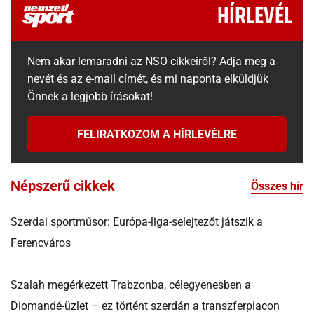
HÍRLEVÉL
Nem akar lemaradni az NSO cikkeiről? Adja meg a
nevét és az e-mail címét, és mi naponta elküldjük
Önnek a legjobb írásokat!
FELIRATKOZOM A HÍRLEVÉLRE
Népszerű cikkek
Összes hír
Szerdai sportműsor: Európa-liga-selejtezőt játszik a
Ferencváros
Szalah megérkezett Trabzonba, célegyenesben a
Diomandé-üzlet – ez történt szerdán a transzferpiacon