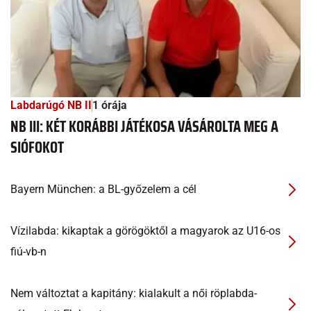
Labdarúgó NB II
1 órája
NB III: KÉT KORÁBBI JÁTÉKOSA VÁSÁROLTA MEG A
SIÓFOKOT
Bayern München: a BL-győzelem a cél
Vízilabda: kikaptak a görögöktől a magyarok az U16-os
fiú-vb-n
Nem változtat a kapitány: kialakult a női röplabda-