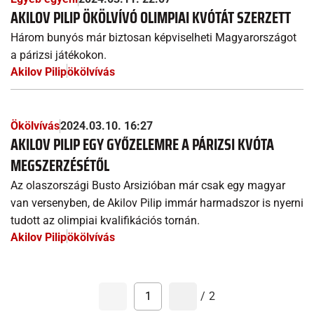
AKILOV PILIP ÖKÖLVÍVÓ OLIMPIAI KVÓTÁT SZERZETT
Három bunyós már biztosan képviselheti Magyarországot
a párizsi játékokon.
Akilov Pilip
ökölvívás
Ökölvívás
2024.03.10. 16:27
AKILOV PILIP EGY GYŐZELEMRE A PÁRIZSI KVÓTA
MEGSZERZÉSÉTŐL
Az olaszországi Busto Arsizióban már csak egy magyar
van versenyben, de Akilov Pilip immár harmadszor is nyerni
tudott az olimpiai kvalifikációs tornán.
Akilov Pilip
ökölvívás
1
/
2