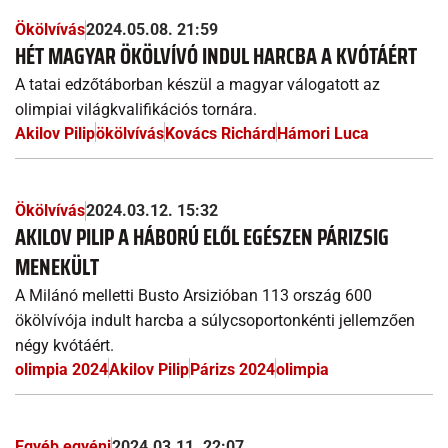
Ökölvívás
2024.05.08. 21:59
HÉT MAGYAR ÖKÖLVÍVÓ INDUL HARCBA A KVÓTÁÉRT
A tatai edzőtáborban készül a magyar válogatott az
olimpiai világkvalifikációs tornára.
Akilov Pilip
ökölvívás
Kovács Richárd
Hámori Luca
Ökölvívás
2024.03.12. 15:32
AKILOV PILIP A HÁBORÚ ELŐL EGÉSZEN PÁRIZSIG
MENEKÜLT
A Milánó melletti Busto Arsizióban 113 ország 600
ökölvívója indult harcba a súlycsoportonkénti jellemzően
négy kvótáért.
olimpia 2024
Akilov Pilip
Párizs 2024
olimpia
Egyéb egyéni
2024.03.11. 22:07