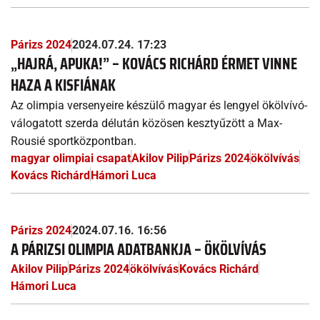
Párizs 2024
2024.07.24. 17:23
„HAJRÁ, APUKA!” – KOVÁCS RICHÁRD ÉRMET VINNE
HAZA A KISFIÁNAK
Az olimpia versenyeire készülő magyar és lengyel ökölvívó-
válogatott szerda délután közösen kesztyűzött a Max-
Rousié sportközpontban.
magyar olimpiai csapat
Akilov Pilip
Párizs 2024
ökölvívás
Kovács Richárd
Hámori Luca
Párizs 2024
2024.07.16. 16:56
A PÁRIZSI OLIMPIA ADATBANKJA – ÖKÖLVÍVÁS
Akilov Pilip
Párizs 2024
ökölvívás
Kovács Richárd
Hámori Luca