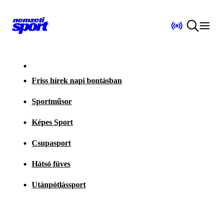
Friss hírek napi bontásban
Sportműsor
Képes Sport
Csupasport
Hátsó füves
Utánpótlássport