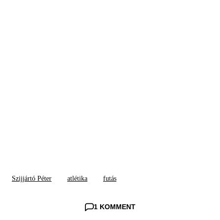
Szijjártó Péter
atlétika
futás
1 KOMMENT