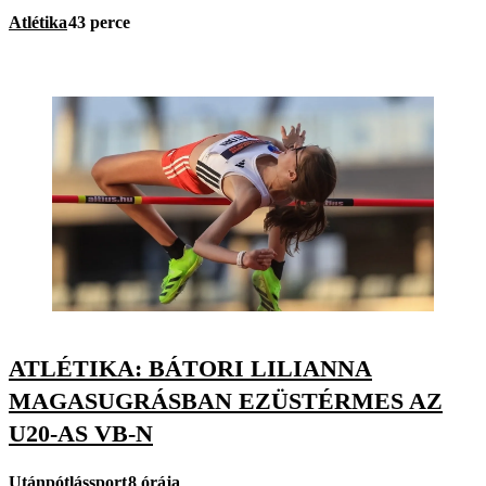
Atlétika
43 perce
ATLÉTIKA: BÁTORI LILIANNA
MAGASUGRÁSBAN EZÜSTÉRMES AZ
U20-AS VB-N
Utánpótlássport
8 órája