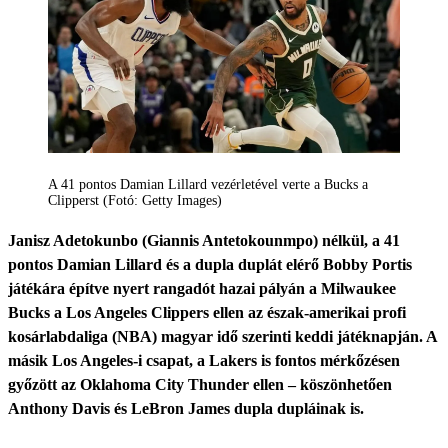
A 41 pontos Damian Lillard vezérletével verte a Bucks a
Clipperst (Fotó: Getty Images)
Janisz Adetokunbo (Giannis Antetokounmpo) nélkül, a 41
pontos Damian Lillard és a dupla duplát elérő Bobby Portis
játékára építve nyert rangadót hazai pályán a Milwaukee
Bucks a Los Angeles Clippers ellen az észak-amerikai profi
kosárlabdaliga (NBA) magyar idő szerinti keddi játéknapján. A
másik Los Angeles-i csapat, a Lakers is fontos mérkőzésen
győzött az Oklahoma City Thunder ellen – köszönhetően
Anthony Davis és LeBron James dupla dupláinak is.