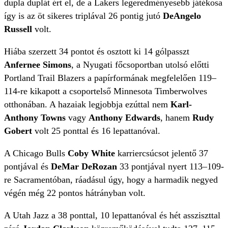
dupla duplát ért el, de a Lakers legeredményesebb játékosa
így is az öt sikeres triplával 26 pontig jutó
DeAngelo
Russell
volt.
Hiába szerzett 34 pontot és osztott ki 14 gólpasszt
Anfernee Simons
, a Nyugati főcsoportban utolsó előtti
Portland Trail Blazers a papírformának megfelelően 119–
114-re kikapott a csoportelső Minnesota Timberwolves
otthonában. A hazaiak legjobbja ezúttal nem
Karl-
Anthony Towns
vagy
Anthony Edwards
, hanem
Rudy
Gobert
volt 25 ponttal és 16 lepattanóval.
A Chicago Bulls
Coby White
karriercsúcsot jelentő 37
pontjával és
DeMar DeRozan
33 pontjával nyert 113–109-
re Sacramentóban, ráadásul úgy, hogy a harmadik negyed
végén még 22 pontos hátrányban volt.
A Utah Jazz a 38 ponttal, 10 lepattanóval és hét assziszttal