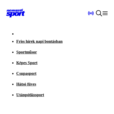
Friss hírek napi bontásban
Sportműsor
Képes Sport
Csupasport
Hátsó füves
Utánpótlássport