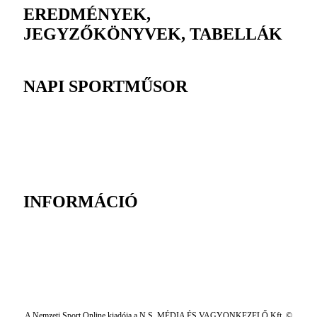
EREDMÉNYEK,
JEGYZŐKÖNYVEK, TABELLÁK
NAPI SPORTMŰSOR
INFORMÁCIÓ
A Nemzeti Sport Online kiadója a N.S. MÉDIA ÉS VAGYONKEZELŐ Kft. ©