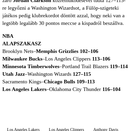
záró
Jordan Clarkson
közreműködésével tudta 127–115-
re legyőzni a Washington Wizardsot, a Fülöp-szigeteki
játékos pedig klubrekordot döntött azzal, hogy neki van a
legtöbb legalább 30 pontos meccse a kispadról beszállva.
NBA
ALAPSZAKASZ
Brooklyn Nets–
Memphis Grizzlies 102–106
Milwaukee Bucks
–Los Angeles Clippers
113–106
Minnesota Timberwolves
–Portland Trail Blazers
119–114
Utah Jazz
–Washington Wizards
127–115
Sacramento Kings–
Chicago Bulls 109–113
Los Angeles Lakers
–Oklahoma City Thunder
116–104
Los Angeles Lakers
Los Angeles Clippers
Anthony Davis