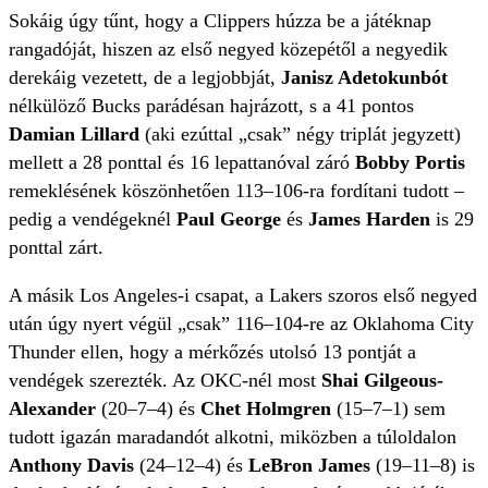
Sokáig úgy tűnt, hogy a Clippers húzza be a játéknap
rangadóját, hiszen az első negyed közepétől a negyedik
derekáig vezetett, de a legjobbját,
Janisz Adetokunbót
nélkülöző Bucks parádésan hajrázott, s a 41 pontos
Damian Lillard
(aki ezúttal „csak” négy triplát jegyzett)
mellett a 28 ponttal és 16 lepattanóval záró
Bobby Portis
remeklésének köszönhetően 113–106-ra fordítani tudott –
pedig a vendégeknél
Paul George
és
James Harden
is 29
ponttal zárt.
A másik Los Angeles-i csapat, a Lakers szoros első negyed
után úgy nyert végül „csak” 116–104-re az Oklahoma City
Thunder ellen, hogy a mérkőzés utolsó 13 pontját a
vendégek szerezték. Az OKC-nél most
Shai Gilgeous-
Alexander
(20–7–4) és
Chet Holmgren
(15–7–1) sem
tudott igazán maradandót alkotni, miközben a túloldalon
Anthony Davis
(24–12–4) és
LeBron James
(19–11–8) is