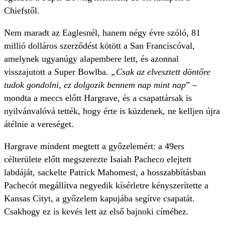
Chiefstől.
Nem maradt az Eaglesnél, hanem négy évre szóló, 81
millió dolláros szerződést kötött a San Franciscóval,
amelynek ugyanúgy alapembere lett, és azonnal
visszajutott a Super Bowlba.
„Csak az elvesztett döntőre
tudok gondolni, ez dolgozik bennem nap mint nap
” –
mondta a meccs előtt Hargrave, és a csapattársak is
nyilvánvalóvá tették, hogy érte is küzdenek, ne kelljen újra
átélnie a vereséget.
Hargrave mindent megtett a győzelemért: a 49ers
célterülete előtt megszerezte Isaiah Pacheco elejtett
labdáját, sackelte Patrick Mahomest, a hosszabbításban
Pachecót megállítva negyedik kísérletre kényszerítette a
Kansas Cityt, a győzelem kapujába segítve csapatát.
Csakhogy ez is kevés lett az első bajnoki címéhez.