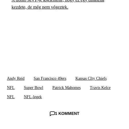
kezdete, de még nem végeztek.
Andy Reid
San Francisco 49ers
Kansas CIty Chiefs
NFL
Super Bowl
Patrick Mahomes
Travis Kelce
NFL
NFL-legek
1 KOMMENT