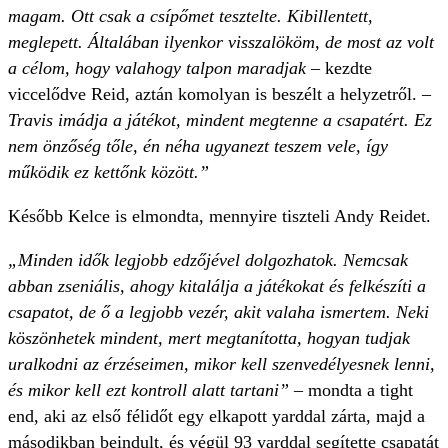
magam. Ott csak a csípőmet tesztelte. Kibillentett,
meglepett. Általában ilyenkor visszalököm, de most az volt
a célom, hogy valahogy talpon maradjak
– kezdte
viccelődve Reid, aztán komolyan is beszélt a helyzetről. –
Travis imádja a játékot, mindent megtenne a csapatért. Ez
nem önzőség tőle, én néha ugyanezt teszem vele, így
működik ez kettőnk között.”
Később Kelce is elmondta, mennyire tiszteli Andy Reidet.
„Minden idők legjobb edzőjével dolgozhatok. Nemcsak
abban zseniális, ahogy kitalálja a játékokat és felkészíti a
csapatot, de ő a legjobb vezér, akit valaha ismertem. Neki
köszönhetek mindent, mert megtanította, hogyan tudjak
uralkodni az érzéseimen, mikor kell szenvedélyesnek lenni,
és mikor kell ezt kontroll alatt tartani”
– mondta a tight
end, aki az első félidőt egy elkapott yarddal zárta, majd a
másodikban beindult, és végül 93 yarddal segítette csapatát