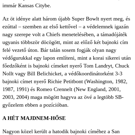
immár Kansas Citybe.
Az öt idénye alatt három újabb Super Bowlt nyert meg, és
ezúttal – szemben az első kettővel – a védelemnek igazán
nagy szerepe volt a Chiefs menetelésében, a támadójáték
ugyanis többször döcögött, mint az előző két bajnoki cím
felé vezető úton. Bár talán sosem fogják olyan nagy
védőgurukkal egy lapon említeni, mint a korai sikerei után
főedzőként is bajnoki címeket nyerő Tom Landryt, Chuck
Nollt vagy Bill Belichicket, a védőkoordinátorként 3-3
bajnoki címet nyerő Richie Petitbont (Washington, 1982,
1987, 1991) és Romeo Crennelt (New England, 2001,
2003, 2004) maga mögött hagyva az övé a legtöbb SB-
győzelem ebben a pozícióban.
A HÉT MAJDNEM-HŐSE
Nagyon közel került a hatodik bajnoki címéhez a San