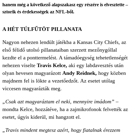
hanem még a következő alapszakasz egy részére is elvesztette –
sztorik és érdekességek az NFL-ből.
A HÉT TÚLFŰTÖT PILLANATA
Nagyon nehezen lendült játékba a Kansas City Chiefs, az
első félidő utolsó pillanataiban szerzett mezőnygóllal
kezdte el a ponttermelést. A támadóegység tehetetlenségét
nehezen viselte
Travis Kelce,
aki egy labdavesztés után
olyan hevesen magyarázott
Andy Reidnek,
hogy közben
majdnem fel is lökte a vezetőedzőt. Az esetet utólag
viccesen magyarázták meg.
„Csak azt magyaráztam el neki, mennyire imádom”
–
mondta Kelce, hozzátéve, ha a zajmikrofonok felvették az
esetet, úgyis kiderül, mi hangzott el.
„Travis mindent megtesz azért, hogy fiatalnak érezzem