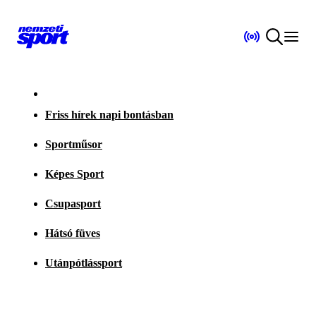
Friss hírek napi bontásban
Sportműsor
Képes Sport
Csupasport
Hátsó füves
Utánpótlássport