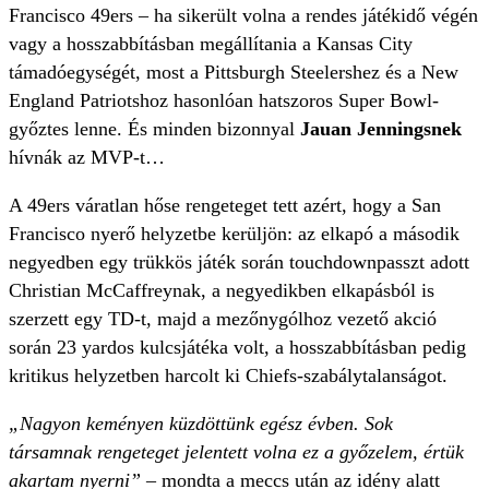
Francisco 49ers – ha sikerült volna a rendes játékidő végén
vagy a hosszabbításban megállítania a Kansas City
támadóegységét, most a Pittsburgh Steelershez és a New
England Patriotshoz hasonlóan hatszoros Super Bowl-
győztes lenne. És minden bizonnyal
Jauan Jenningsnek
hívnák az MVP-t…
A 49ers váratlan hőse rengeteget tett azért, hogy a San
Francisco nyerő helyzetbe kerüljön: az elkapó a második
negyedben egy trükkös játék során touchdownpasszt adott
Christian McCaffreynak, a negyedikben elkapásból is
szerzett egy TD-t, majd a mezőnygólhoz vezető akció
során 23 yardos kulcsjátéka volt, a hosszabbításban pedig
kritikus helyzetben harcolt ki Chiefs-szabálytalanságot.
„Nagyon keményen küzdöttünk egész évben. Sok
társamnak rengeteget jelentett volna ez a győzelem, értük
akartam nyerni”
– mondta a meccs után az idény alatt