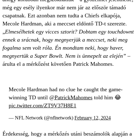
még egy esély ilyenkor már nem jár az először támadó
csapatnak. Ezt azonban nem tudta a Chiefs elkapója,
Mecole Hardman, aki a meccset eldöntő TD-t szerezte.
„
Elmesélhetek egy vicces sztorit? Dobtam egy touchdownt
ennek a srácnak, hogy megnyerjük a meccset, neki meg
fogalma sem volt róla. Én mondtam neki, hogy haver,
megnyertük a Super Bowlt. Nem is ünnepelt az elején”
–
árulta el a mérkőzést követően Patrick Mahomes.
Mecole Hardman had no clue he caught the game-
winning TD until
@PatrickMahomes
told him 😂
pic.twitter.com/ZT9V37H8E1
— NFL Network (@nflnetwork)
February 12, 2024
Érdekesség, hogy a mérkőzés utáni beszámolók alapján a