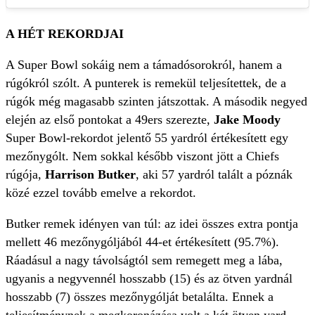
A HÉT REKORDJAI
A Super Bowl sokáig nem a támadósorokról, hanem a
rúgókról szólt. A punterek is remekül teljesítettek, de a
rúgók még magasabb szinten játszottak. A második negyed
elején az első pontokat a 49ers szerezte,
Jake Moody
Super Bowl-rekordot jelentő 55 yardról értékesített egy
mezőnygólt. Nem sokkal később viszont jött a Chiefs
rúgója,
Harrison Butker
, aki 57 yardról talált a póznák
közé ezzel tovább emelve a rekordot.
Butker remek idényen van túl: az idei összes extra pontja
mellett 46 mezőnygóljából 44-et értékesített (95.7%).
Ráadásul a nagy távolságtól sem remegett meg a lába,
ugyanis a negyvennél hosszabb (15) és az ötven yardnál
hosszabb (7) összes mezőnygólját betalálta. Ennek a
teljesítménynek a megkoronázása volt a két ötven yard