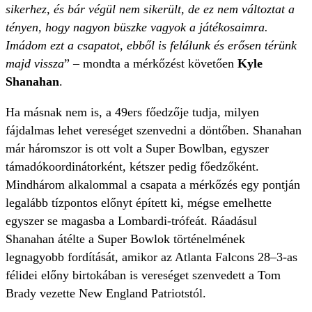
sikerhez, és bár végül nem sikerült, de ez nem változtat a
tényen, hogy nagyon büszke vagyok a játékosaimra.
Imádom ezt a csapatot, ebből is felálunk és erősen térünk
majd vissza
” – mondta a mérkőzést követően
Kyle
Shanahan
.
Ha másnak nem is, a 49ers főedzője tudja, milyen
fájdalmas lehet vereséget szenvedni a döntőben. Shanahan
már háromszor is ott volt a Super Bowlban, egyszer
támadókoordinátorként, kétszer pedig főedzőként.
Mindhárom alkalommal a csapata a mérkőzés egy pontján
legalább tízpontos előnyt épített ki, mégse emelhette
egyszer se magasba a Lombardi-trófeát. Ráadásul
Shanahan átélte a Super Bowlok történelmének
legnagyobb fordítását, amikor az Atlanta Falcons 28–3-as
félidei előny birtokában is vereséget szenvedett a Tom
Brady vezette New England Patriotstól.