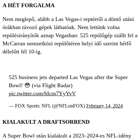
A HÉT FORGALMA
Nem meglepő, alább a Las Vegas-i reptérről a döntő utáni
órákban távozó gépek láthatóak. Nem lettünk volna
repülésirányítók aznap Vegasban: 525 repülőgép szállt fel a
McCarran nemzetközi repülőtéren helyi idő szerint hétfő
délelőtt fél 10-ig.
525 business jets departed Las Vegas after the Super
Bowl! 😳 (via Flight Radar)
pic.twitter.com/hIcm7YyYvV
— FOX Sports: NFL (@NFLonFOX)
February 14, 2024
KIALAKULT A DRAFTSORREND
A Super Bowl után kialakult a 2023–2024-es NFL-idény