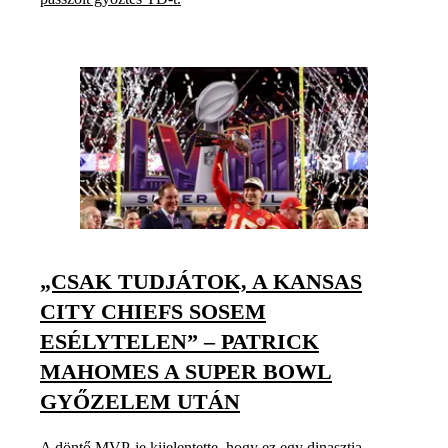
„CSAK TUDJÁTOK, A KANSAS
CITY CHIEFS SOSEM
ESÉLYTELEN” – PATRICK
MAHOMES A SUPER BOWL
GYŐZELEM UTÁN
A döntő MVP-je kijelentette, hogy ez egy dinasztia