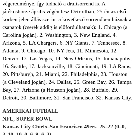
végeredménye, így tudható a draftsorrend is. A
játékosbörze április végén lesz Detroitban, 25-én az első
körben jelen állás szerint a következő sorrendben húznak a
csapatok (cserék addig is előfordulhatnak): 1. Chicago (a
Carolina jogán), 2. Washington, 3. New England, 4.
Arizona, 5. LA Chargers, 6. NY Giants, 7. Tennessee, 8.
Atlanta, 9. Chicago, 10. NY Jets, 11. Minnesota, 12.
Denver, 13. Las Vegas, 14. New Orleans, 15. Indianapolis,
16. Seattle, 17. Jacksonville, 18. Cincinnati, 19. LA Rams,
20. Pittsburgh, 21. Miami, 22. Philadelphia, 23. Houston
(a Cleveland jogán), 24. Dallas, 25. Green Bay, 26. Tampa
Bay, 27. Arizona (a Houston jogán), 28. Buffalo, 29.
Detroit, 30. Baltimore, 31. San Francisco, 32. Kansas City.
AMERIKAI FUTBALL
NFL, SUPER BOWL
Kansas City Chiefs–San Francisco 49ers 25–22 (0–0,
3–10, 10–0, 6–9, 6–3)