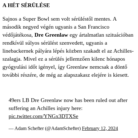
A HÉT SÉRÜLÉSE
Sajnos a Super Bowl sem volt sérüléstől mentes. A
második negyed végén ugyanis a San Francisco
védőjátékosa,
Dre Greenlaw
egy ártalmatlan szituációban
rendkívül súlyos sérülést szenvedett, ugyanis a
linebackernek pályára lépés közben szakadt el az Achilles-
szalagja. Mivel ez a sérülés jellemzően kilenc hónapos
gyógyulási időt igényel, így Greenlaw nemcsak a döntő
további részére, de még az alapszakasz elejére is kiesett.
49ers LB Dre Greenlaw now has been ruled out after
suffering an Achilles injury here:
pic.twitter.com/YNGx3DTXSe
— Adam Schefter (@AdamSchefter)
February 12, 2024