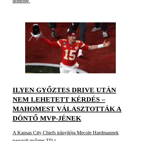
döntőbe.
ILYEN GYŐZTES DRIVE UTÁN
NEM LEHETETT KÉRDÉS –
MAHOMEST VÁLASZTOTTÁK A
DÖNTŐ MVP-JÉNEK
A Kansas City Chiefs irányítója Mecole Hardmannek
passzolt győztes TD-t.