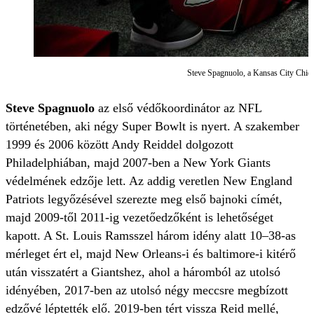
Steve Spagnuolo, a Kansas City Chief
Steve Spagnuolo
az első védőkoordinátor az NFL
történetében, aki négy Super Bowlt is nyert. A szakember
1999 és 2006 között Andy Reiddel dolgozott
Philadelphiában, majd 2007-ben a New York Giants
védelmének edzője lett. Az addig veretlen New England
Patriots legyőzésével szerezte meg első bajnoki címét,
majd 2009-től 2011-ig vezetőedzőként is lehetőséget
kapott. A St. Louis Ramsszel három idény alatt 10–38-as
mérleget ért el, majd New Orleans-i és baltimore-i kitérő
után visszatért a Giantshez, ahol a háromból az utolsó
idényében, 2017-ben az utolsó négy meccsre megbízott
edzővé léptették elő. 2019-ben tért vissza Reid mellé,