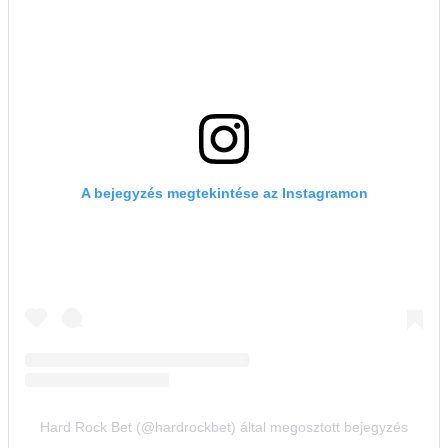
A bejegyzés megtekintése az Instagramon
Hard Rock Bet (@hardrockbet) által megosztott bejegyzés