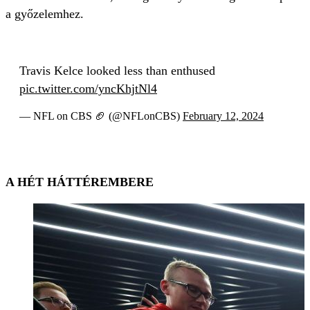
a győzelemhez.
Travis Kelce looked less than enthused
pic.twitter.com/yncKhjtNl4
— NFL on CBS 🏈 (@NFLonCBS)
February 12, 2024
A HÉT HÁTTÉREMBERE