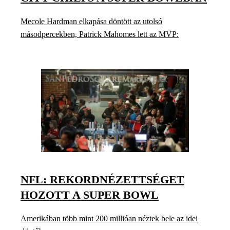
Mecole Hardman elkapása döntött az utolsó
másodpercekben, Patrick Mahomes lett az MVP:
NFL: REKORDNÉZETTSÉGET
HOZOTT A SUPER BOWL
Amerikában több mint 200 millióan néztek bele az idei