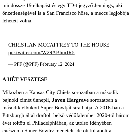
mindössze 19 elkapást és egy TD-t jegyző Jennings, aki
önzetlenségével is a San Francisco hőse, a meccs legjobbja
lehetett volna.
CHRISTIAN MCCAFFREY TO THE HOUSE
pic.twitter.com/W29ABhmJR5
— PFF (@PFF)
February 12, 2024
A HÉT VESZTESE
Miközben a Kansas City Chiefs sorozatban a második
bajnoki címét ünnepli,
Javon Hargrave
sorozatban a
második elbukott Super Bowlját sirathatja. A 2016-ban a
Pittsburgh által draftolt belső védőfalember 2020-tól három
évet töltött el Philadelphiában, az utolsó idényében
egészen a Super Bowlig menetelt, de ott kikapott a