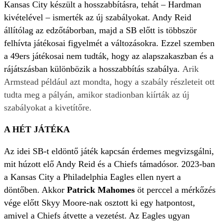
Kansas City készült a hosszabbításra, tehát – Hardman
kivételével – ismerték az új szabályokat. Andy Reid
állítólag az edzőtáborban, majd a SB előtt is többször
felhívta játékosai figyelmét a változásokra. Ezzel szemben
a 49ers játékosai nem tudták, hogy az alapszakaszban és a
rájátszásban különbözik a hosszabbítás szabálya.
Arik
Armstead például azt mondta, hogy a szabály részleteit ott
tudta meg a pályán, amikor stadionban kiírták az új
szabályokat a kivetítőre.
A HÉT JÁTÉKA
Az idei SB-t eldöntő játék kapcsán érdemes megvizsgálni,
mit húzott elő Andy Reid és a Chiefs támadósor. 2023-ban
a Kansas City a Philadelphia Eagles ellen nyert a
döntőben. Akkor
Patrick Mahomes
öt perccel a mérkőzés
vége előtt Skyy Moore-nak osztott ki egy hatpontost,
amivel a Chiefs átvette a vezetést. Az Eagles ugyan