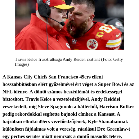
Travis Kelce frusztráltsága Andy Reiden csattant (Fotó: Getty
Images)
A Kansas City Chiefs San Francisco 49ers elleni
hosszabbításban elért győzelmével ért véget a Super Bowl és az
NFL idénye. A döntő számos beszédtémát és érdekességet
biztosított. Travis Kelce a vezetőedzőjével, Andy Reiddel
veszekedett, míg Steve Spagnuolo a háttérből, Harrison Butker
pedig rekordokkal segítette bajnoki címhez a Kansast. A
hajrában elbukó 49ers vezetőedzőjének, Kyle Shanahannak
különösen fájdalmas volt a vereség, ráadásul Dre Greenlaw-t
egy peches sérülés miatt nemcsak a döntő második felére,