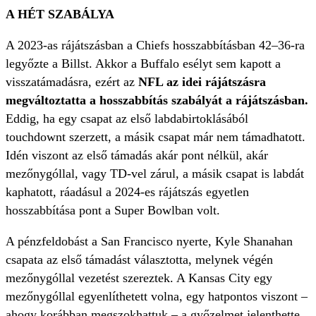
A HÉT SZABÁLYA
A 2023-as rájátszásban a Chiefs hosszabbításban 42–36-ra
legyőzte a Billst. Akkor a Buffalo esélyt sem kapott a
visszatámadásra, ezért az
NFL az idei rájátszásra
megváltoztatta a hosszabbítás szabályát a rájátszásban.
Eddig, ha egy csapat az első labdabirtoklásából
touchdownt szerzett, a másik csapat már nem támadhatott.
Idén viszont az első támadás akár pont nélkül, akár
mezőnygóllal, vagy TD-vel zárul, a másik csapat is labdát
kaphatott, ráadásul a 2024-es rájátszás egyetlen
hosszabbítása pont a Super Bowlban volt.
A pénzfeldobást a San Francisco nyerte, Kyle Shanahan
csapata az első támadást választotta, melynek végén
mezőnygóllal vezetést szereztek. A Kansas City egy
mezőnygóllal egyenlíthetett volna, egy hatpontos viszont –
ahogy korábban megszokhattuk – a győzelmet jelenthette,