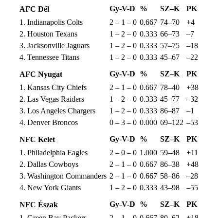
Gy-V-D
%
SZ–K
PK
AFC Dél
1. Indianapolis Colts
2 – 1 – 0
0.667
74–70
+4
2. Houston Texans
1 – 2 – 0
0.333
66–73
–7
3. Jacksonville Jaguars
1 – 2 – 0
0.333
57–75
–18
4. Tennessee Titans
1 – 2 – 0
0.333
45–67
–22
Gy-V-D
%
SZ–K
PK
AFC Nyugat
1. Kansas City Chiefs
2 – 1 – 0
0.667
78–40
+38
2. Las Vegas Raiders
1 – 2 – 0
0.333
45–77
–32
3. Los Angeles Chargers
1 – 2 – 0
0.333
86–87
–1
4. Denver Broncos
0 – 3 – 0
0.000
69–122
–53
Gy-V-D
%
SZ–K
PK
NFC Kelet
1. Philadelphia Eagles
2 – 0 – 0
1.000
59–48
+11
2. Dallas Cowboys
2 – 1 – 0
0.667
86–38
+48
3. Washington Commanders
2 – 1 – 0
0.667
58–86
–28
4. New York Giants
1 – 2 – 0
0.333
43–98
–55
Gy-V-D
%
SZ–K
PK
NFC Észak
1. Green Bay Packers
2 – 1 – 0
0.667
80–62
+18