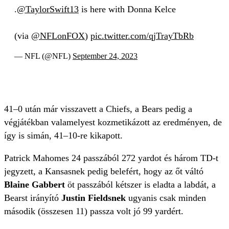
.
@TaylorSwift13
is here with Donna Kelce
(via
@NFLonFOX
)
pic.twitter.com/qjTrayTbRb
— NFL (@NFL)
September 24, 2023
41–0 után már visszavett a Chiefs, a Bears pedig a
végjátékban valamelyest kozmetikázott az eredményen, de
így is simán, 41–10-re kikapott.
Patrick Mahomes 24 passzából 272 yardot és három TD-t
jegyzett, a Kansasnek pedig belefért, hogy az őt váltó
Blaine Gabbert
öt passzából kétszer is eladta a labdát, a
Bearst irányító
Justin Fieldsnek
ugyanis csak minden
második (összesen 11) passza volt jó 99 yardért.