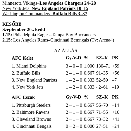
Minnesota Vikings–
Los Angeles Chargers 24–28
New York Jets–
New England Patriots 10–15
Washington Commanders–
Buffalo Bills 3–37
KÉSŐBB
Szeptember 26., kedd
1.15:
Philadelphia Eagles–Tampa Bay Buccaneers
2.15:
Los Angeles Rams–Cincinnati Bemngals (Tv: Arena4)
AZ ÁLLÁS
Gy-V-D
%
SZ–K
PK
AFC Kelet
1. Miami Dolphins
3 – 0 – 0
1.000
130–71
+59
2. Buffalo Bills
2 – 1 – 0
0.667
91–35
+56
3. New England Patriots
1 – 2 – 0
0.333
52–59
–7
4. New York Jets
1 – 2 – 0
0.333
42–61
–19
Gy-V-D
%
SZ–K
PK
AFC Észak
1. Pittsburgh Steelers
2 – 1 – 0
0.667
56–70
–14
2. Baltimore Ravens
2 – 1 – 0
0.667
71–55
+16
3. Cleveland Browns
2 – 1 – 0
0.667
73–32
+41
4. Cincinnati Bengals
0 – 2 – 0
0.000
27–51
–24