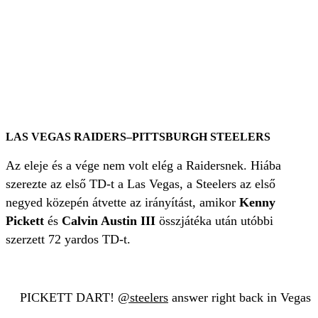
LAS VEGAS RAIDERS–PITTSBURGH STEELERS
Az eleje és a vége nem volt elég a Raidersnek. Hiába
szerezte az első TD-t a Las Vegas, a Steelers az első
negyed közepén átvette az irányítást, amikor
Kenny
Pickett
és
Calvin Austin III
összjátéka után utóbbi
szerzett 72 yardos TD-t.
PICKETT DART!
@steelers
answer right back in Vegas