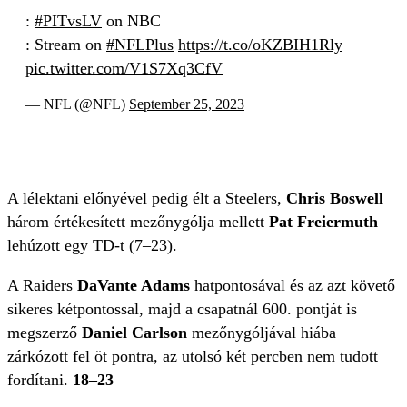
:
#PITvsLV
on NBC
: Stream on
#NFLPlus
https://t.co/oKZBIH1Rly
pic.twitter.com/V1S7Xq3CfV
— NFL (@NFL)
September 25, 2023
A lélektani előnyével pedig élt a Steelers,
Chris Boswell
három értékesített mezőnygólja mellett
Pat Freiermuth
lehúzott egy TD-t (7–23).
A Raiders
DaVante Adams
hatpontosával és az azt követő
sikeres kétpontossal, majd a csapatnál 600. pontját is
megszerző
Daniel Carlson
mezőnygóljával hiába
zárkózott fel öt pontra, az utolsó két percben nem tudott
fordítani.
18–23