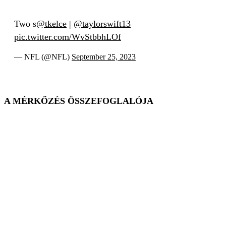
Two s
@tkelce
|
@taylorswift13
pic.twitter.com/WvStbbhLOf
— NFL (@NFL)
September 25, 2023
A MÉRKŐZÉS ÖSSZEFOGLALÓJA