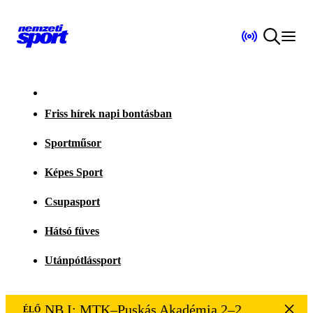
Friss hírek napi bontásban
Sportműsor
Képes Sport
Csupasport
Hátsó füves
Utánpótlássport
NB I: MTK–Puskás Akadémia 2–2
ÉLŐ