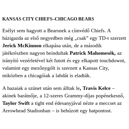
KANSAS CITY CHIEFS–CHICAGO BEARS
Esélyt sem hagyott a Bearsnek a címvédő Chiefs. A
házigazda az első negyedben még „csak” egy TD-t szerzett
Jerick McKinnon
elkapása után, de a második
játékrészben nagyon beindultak
Patrick Mahomesék,
az
irányító vezérletével két futott és egy elkapott touchdownt,
valamint egy mezőnygólt is szerzett a Kansas City,
miközben a chicagóiak a labdát is eladták.
A hazaiak a szünet után sem álltak le
, Travis Kelce
–
akinek barátnője, a 12-szeres Grammy-díjas popénekesnő,
Taylor Swift
a tight end édesanyjával nézte a meccset az
Arrowhead Stadionban – is behúzott egy hatpontost.