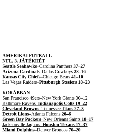
AMERIKAI FUTBALL
NFL, 3. JÁTÉKHÉT
Seattle Seahawks–
Carolina Panthers
37–27
Arizona Cardinals
–Dallas Cowboys
28–16
Kansas City Chiefs
–Chicago Bears
41–10
Las Vegas Raiders–
Pittsburgh Steelers 18–23
KORÁBBAN
San Francisco 49ers
–New York Giants 30–12
Baltimore Ravens–
Indianapolis Colts 19–22
Cleveland Browns
–Tennessee Titans
27–3
Detroit Lions
–Atlanta Falcons
20–6
Green Bay Packers
–New Orleans Saints
18–17
Jacksonville Jaguars–
Houston Texans 17–37
Miami Dolphins
–Denver Broncos
70–20