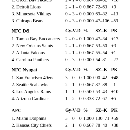
2. Detroit Lions
2 – 1 – 0
0.667
72–63
+9
3. Minnesota Vikings
0 – 3 – 0
0.000
69–82
–13
3. Chicago Bears
0 – 3 – 0
0.000
47–106
–59
Gy-V-D
%
SZ–K
PK
NFC Dél
1. Tampa Bay Buccaneers
2 – 0 – 0
1.000
47–34
+13
2. New Orleans Saints
2 – 1 – 0
0.667
53–50
+3
2. Atlanta Falcons
2 – 1 – 0
0.667
55–54
+1
4. Carolina Panthers
0 – 3 – 0
0.000
54–81
–27
Gy-V-D
%
SZ–K
PK
NFC Nyugat
1. San Francisco 49ers
3 – 0 – 0
1.000
90–42
+48
2. Seattle Seahawks
2 – 1 – 0
0.667
87–88
–1
3. Los Angeles Rams
1 – 1 – 0
0.500
53–43
+10
4. Arizona Cardinals
1 – 2 – 0
0.333
72–67
+5
Gy-V-D
%
SZ–K
PK
AFC
1. Miami Dolphins
3 – 0 – 0
1.000
130–71
+59
2. Kansas City Chiefs
2 – 1 – 0
0.667
78–40
+38