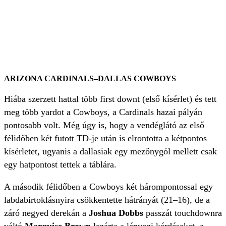
ARIZONA CARDINALS–DALLAS COWBOYS
Hiába szerzett hattal több first downt (első kísérlet) és tett
meg több yardot a Cowboys, a Cardinals hazai pályán
pontosabb volt. Még úgy is, hogy a vendéglátó az első
félidőben két futott TD-je után is elrontotta a kétpontos
kísérletet, ugyanis a dallasiak egy mezőnygól mellett csak
egy hatpontost tettek a táblára.
A második félidőben a Cowboys két hárompontossal egy
labdabirtoklásnyira csökkentette hátrányát (21–16), de a
záró negyed derekán a
Joshua Dobbs
passzát touchdownra