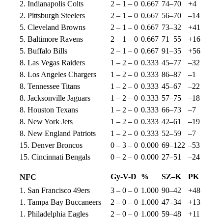
2. Indianapolis Colts
2 – 1 – 0
0.667
74–70
+4
2. Pittsburgh Steelers
2 – 1 – 0
0.667
56–70
–14
5. Cleveland Browns
2 – 1 – 0
0.667
73–32
+41
5. Baltimore Ravens
2 – 1 – 0
0.667
71–55
+16
5. Buffalo Bills
2 – 1 – 0
0.667
91–35
+56
8. Las Vegas Raiders
1 – 2 – 0
0.333
45–77
–32
8. Los Angeles Chargers
1 – 2 – 0
0.333
86–87
–1
8. Tennessee Titans
1 – 2 – 0
0.333
45–67
–22
8. Jacksonville Jaguars
1 – 2 – 0
0.333
57–75
–18
8. Houston Texans
1 – 2 – 0
0.333
66–73
–7
8. New York Jets
1 – 2 – 0
0.333
42–61
–19
8. New England Patriots
1 – 2 – 0
0.333
52–59
–7
15. Denver Broncos
0 – 3 – 0
0.000
69–122
–53
15. Cincinnati Bengals
0 – 2 – 0
0.000
27–51
–24
Gy-V-D
%
SZ–K
PK
NFC
1. San Francisco 49ers
3 – 0 – 0
1.000
90–42
+48
1. Tampa Bay Buccaneers
2 – 0 – 0
1.000
47–34
+13
1. Philadelphia Eagles
2 – 0 – 0
1.000
59–48
+11