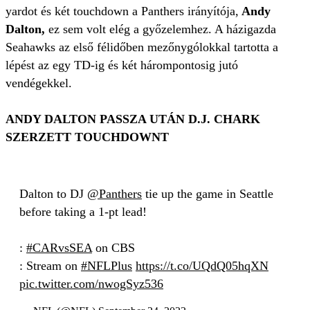
yardot és két touchdown a Panthers irányítója,
Andy
Dalton,
ez sem volt elég a győzelemhez. A házigazda
Seahawks az első félidőben mezőnygólokkal tartotta a
lépést az egy TD-ig és két hárompontosig jutó
vendégekkel.
ANDY DALTON PASSZA UTÁN D.J. CHARK
SZERZETT TOUCHDOWNT
Dalton to DJ
@Panthers
tie up the game in Seattle
before taking a 1-pt lead!
:
#CARvsSEA
on CBS
: Stream on
#NFLPlus
https://t.co/UQdQ05hqXN
pic.twitter.com/nwogSyz536