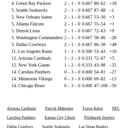
4. Green Bay Packers
2 – 1 – 0
0.667
80–62
+18
5. Seattle Seahawks
2 – 1 – 0
0.667
87–88
–1
5. New Orleans Saints
2 – 1 – 0
0.667
53–50
+3
5. Atlanta Falcons
2 – 1 – 0
0.667
55–54
+1
5. Detroit Lions
2 – 1 – 0
0.667
72–63
+9
5. Washington Commanders
2 – 1 – 0
0.667
58–86
–28
5. Dallas Cowboys
2 – 1 – 0
0.667
86–38
+48
11. Los Angeles Rams
1 – 1 – 0
0.500
53–43
+10
12. Arizona Cardinals
1 – 2 – 0
0.333
72–67
+5
12. New York Giants
1 – 2 – 0
0.333
43–98
–55
14. Carolina Panthers
0 – 3 – 0
0.000
54–81
–27
14. Minnesota Vikings
0 – 3 – 0
0.000
69–82
–13
14. Chicago Bears
0 – 3 – 0
0.000
47–106
–59
Arizona Cardinals
Patrick Mahomes
Travis Kelce
NFL
Carolina Panthers
Kansas City Chiefs
Pittsburgh Steelers
Dallas Cowboys
Seattle Seahawks
Las Vegas Raiders