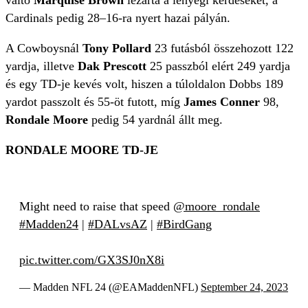
váltó
Marquise Brown
lezárta a lényegi kérdéseket, a
Cardinals pedig 28–16-ra nyert hazai pályán.
A Cowboysnál
Tony Pollard
23 futásból összehozott 122
yardja, illetve
Dak Prescott
25 passzból elért 249 yardja
és egy TD-je kevés volt, hiszen a túloldalon Dobbs 189
yardot passzolt és 55-öt futott, míg
James Conner
98,
Rondale Moore
pedig 54 yardnál állt meg.
RONDALE MOORE TD-JE
Might need to raise that speed
@moore_rondale
#Madden24
|
#DALvsAZ
|
#BirdGang
pic.twitter.com/GX3SJ0nX8i
— Madden NFL 24 (@EAMaddenNFL)
September 24, 2023