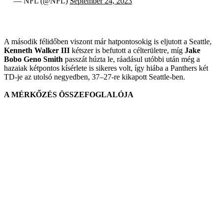
— NFL (@NFL)
September 24, 2023
A második félidőben viszont már hatpontosokig is eljutott a Seattle,
Kenneth Walker III
kétszer is befutott a célterületre, míg
Jake
Bobo Geno Smith
passzát húzta le, ráadásul utóbbi után még a
hazaiak kétpontos kísérlete is sikeres volt, így hiába a Panthers két
TD-je az utolsó negyedben, 37–27-re kikapott Seattle-ben.
A MÉRKŐZÉS ÖSSZEFOGLALÓJA