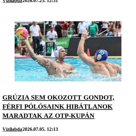
Vízilabda
2026.07.25. 12:31
GRÚZIA SEM OKOZOTT GONDOT,
FÉRFI PÓLÓSAINK HIBÁTLANOK
MARADTAK AZ OTP-KUPÁN
Vízilabda
2026.07.05. 12:13