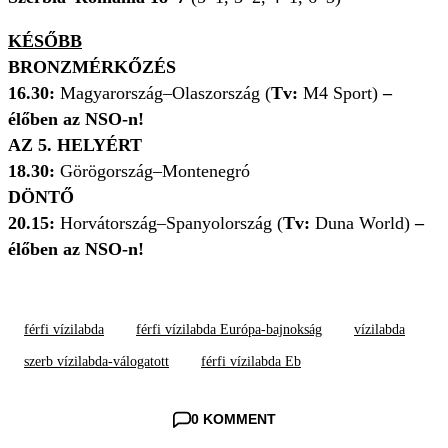
KÉSŐBB
BRONZMÉRKŐZÉS
16.30:
Magyarország–Olaszország (
Tv:
M4 Sport)
–
élőben az NSO-n!
AZ 5. HELYÉRT
18.30:
Görögország–Montenegró
DÖNTŐ
20.15:
Horvátország–Spanyolország
(
Tv:
Duna World)
–
élőben az NSO-n!
férfi vízilabda
férfi vízilabda Európa-bajnokság
vízilabda
szerb vízilabda-válogatott
férfi vízilabda Eb
0 KOMMENT