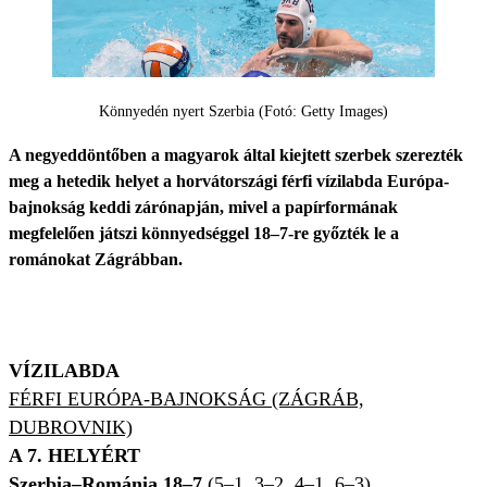
Könnyedén nyert Szerbia (Fotó: Getty Images)
A negyeddöntőben a magyarok által kiejtett szerbek szerezték
meg a hetedik helyet a horvátországi férfi vízilabda Európa-
bajnokság keddi zárónapján, mivel a papírformának
megfelelően játszi könnyedséggel 18–7-re győzték le a
románokat Zágrábban.
VÍZILABDA
FÉRFI EURÓPA-BAJNOKSÁG (ZÁGRÁB,
DUBROVNIK)
A 7. HELYÉRT
Szerbia–Románia 18–7
(5–1, 3–2, 4–1, 6–3)