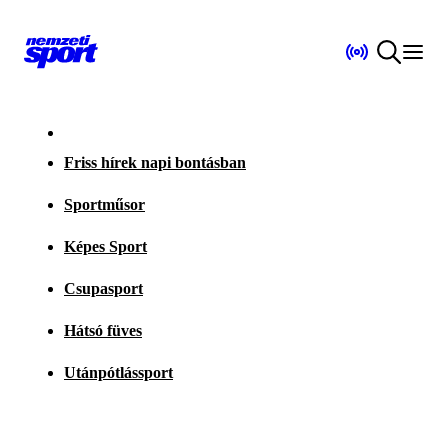
Friss hírek napi bontásban
Sportműsor
Képes Sport
Csupasport
Hátsó füves
Utánpótlássport