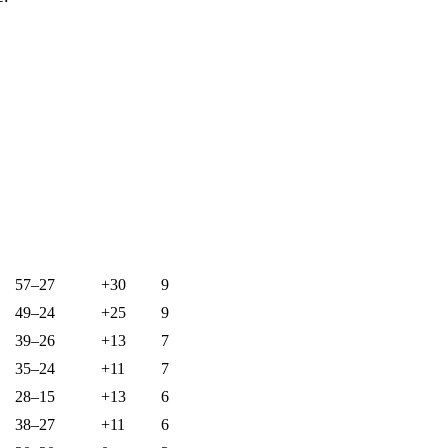
57–27
+30
9
49–24
+25
9
39–26
+13
7
35–24
+11
7
28–15
+13
6
38–27
+11
6