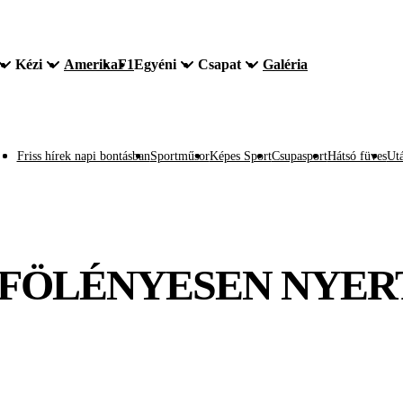
Kézi
Amerika
F1
Egyéni
Csapat
Galéria
Friss hírek napi bontásban
Sportműsor
Képes Sport
Csupasport
Hátsó füves
Utá
I: FÖLÉNYESEN NYERT