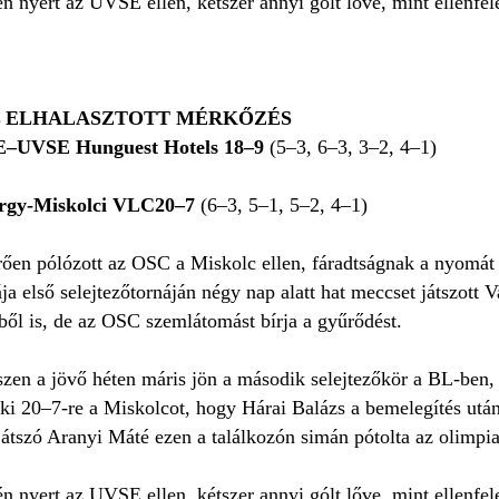
 nyert az UVSE ellen, kétszer annyi gólt lőve, mint ellenfel
L ELHALASZTOTT MÉRKŐZÉS
E–UVSE Hunguest Hotels 18–9
(5–3, 6–3, 3–2, 4–1)
gy-Miskolci VLC20–7
(6–3, 5–1, 5–2, 4–1)
ően pólózott az OSC a Miskolc ellen, fáradtságnak a nyomát s
a első selejtezőtornáján négy nap alatt hat meccset játszott 
ből is, de az OSC szemlátomást bírja a gyűrődést.
hiszen a jövő héten máris jön a második selejtezőkör a BL-ben
ki 20–7-re a Miskolcot, hogy Hárai Balázs a bemelegítés után f
átszó Aranyi Máté ezen a találkozón simán pótolta az olimpia
 nyert az UVSE ellen, kétszer annyi gólt lőve, mint ellenfel