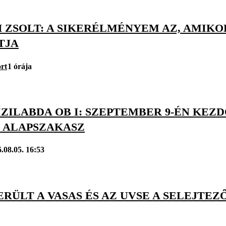
 ZSOLT: A SIKERÉLMÉNYEM AZ, AMIKO
TJA
rt
1 órája
ÍZILABDA OB I: SZEPTEMBER 9-ÉN KEZ
Z ALAPSZAKASZ
.08.05. 16:53
RÜLT A VASAS ÉS AZ UVSE A SELEJTEZ