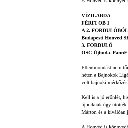
A Honvéd is könnyedén
VÍZILABDA
FÉRFI OB I
A 2. FORDULÓBÓ
Budapesti Honvéd S
3. FORDULÓ
OSC Újbuda–PannEr
Ellentmondást nem tűr
héten a Bajnokok Ligáj
volt bajnoki mérkőzés
Kell is a jó erőnlét, 
újbudaiak úgy ütötték 
Márton és a kiválóan j
A Honvéd is könnyedén