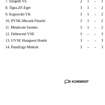
7. Szegedi VE
2
1
–
1
8. Tigra-ZF-Eger
3
1
–
2
9. Kaposvári VK
3
1
–
2
10. PVSK-Mecsek Füszért
3
1
–
2
11. Metalcom Szentes
3
1
–
2
12. Debreceni VSE
3
–
–
3
13. UVSE Hunguest Hotels
3
–
–
3
14. PannErgy-Miskolc
3
–
–
3
0 KOMMENT