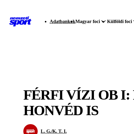
Adatbankok
Magyar foci
Külföldi foci
FÉRFI VÍZI OB 
HONVÉD IS
L. G./K. T. I.