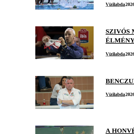
Vízilabda
2026
SZIVÓS 
ÉLMÉNY
Vízilabda
2026
BENCZU
Vízilabda
2026
A HONVÉ