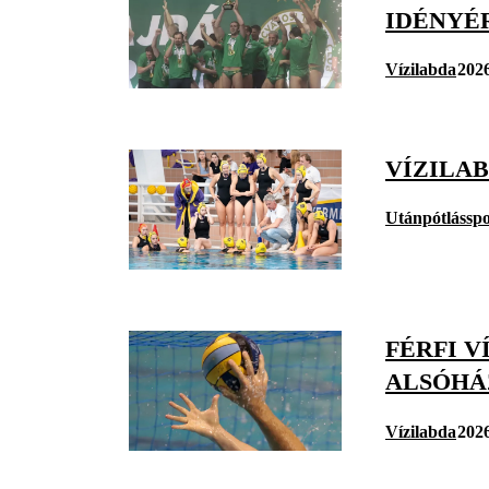
IDÉNYÉ
Vízilabda
2026
VÍZILA
Utánpótlásspo
FÉRFI V
ALSÓHÁ
Vízilabda
2026