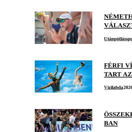
NÉMETH
VÁLASZ
Utánpótlásspo
FÉRFI V
TART A
Vízilabda
2026
ÖSSZEKE
BAN