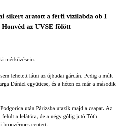
sikert aratott a férfi vízilabda ob I
a Honvéd az UVSE fölött
ki mérkőzésein.
em lehetett látni az újbudai gárdán. Pedig a múlt
Varga Dániel együttese, és a héten ez már a második
, Podgorica után Párizsba utazik majd a csapat. Az
elült a lelátóra, de a négy gólig jutó Tóth
i bronzérmes centert.