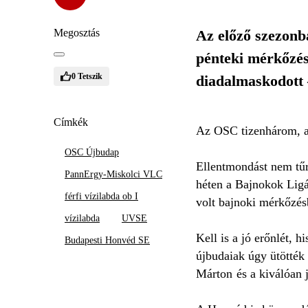
Megosztás
Az előző szezonba
pénteki mérkőzés
0
Tetszik
diadalmaskodott 
Címkék
Az OSC tizenhárom, a 
OSC Újbudap
Ellentmondást nem tűr
PannErgy-Miskolci VLC
héten a Bajnokok Ligáj
férfi vízilabda ob I
volt bajnoki mérkőzés
vízilabda
UVSE
Kell is a jó erőnlét, 
Budapesti Honvéd SE
újbudaiak úgy ütötték 
Márton és a kiválóan j