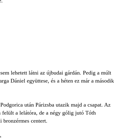
e.
em lehetett látni az újbudai gárdán. Pedig a múlt
Varga Dániel együttese, és a héten ez már a második
, Podgorica után Párizsba utazik majd a csapat. Az
elült a lelátóra, de a négy gólig jutó Tóth
i bronzérmes centert.
e.