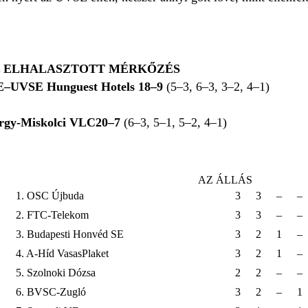
L ELHALASZTOTT MÉRKŐZÉS
E–UVSE Hunguest Hotels 18–9
(5–3, 6–3, 3–2, 4–1)
gy-Miskolci VLC20–7
(6–3, 5–1, 5–2, 4–1)
AZ ÁLLÁS
1. OSC Újbuda
3
3
–
–
2. FTC-Telekom
3
3
–
–
3. Budapesti Honvéd SE
3
2
1
–
4. A-Híd VasasPlaket
3
2
1
–
5. Szolnoki Dózsa
2
2
–
–
6. BVSC-Zugló
3
2
–
1