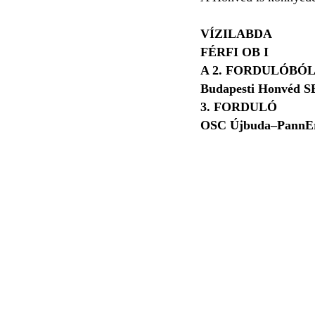
VÍZILABDA
FÉRFI OB I
A 2. FORDULÓBÓ
Budapesti Honvéd S
3. FORDULÓ
OSC Újbuda–PannEr