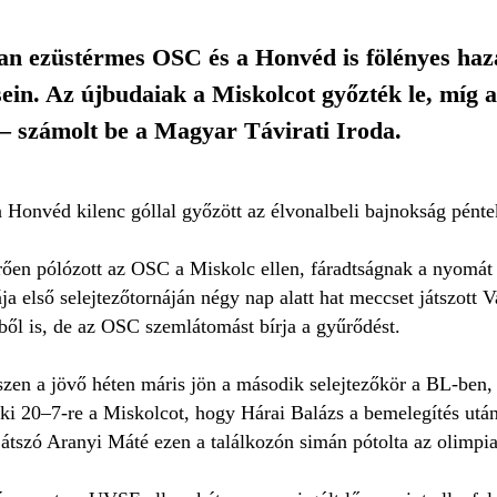
n ezüstérmes OSC és a Honvéd is fölényes hazai 
ein. Az újbudaiak a Miskolcot győzték le, míg 
– számolt be a Magyar Távirati Iroda.
Honvéd kilenc góllal győzött az élvonalbeli bajnokság pénte
ően pólózott az OSC a Miskolc ellen, fáradtságnak a nyomát s
a első selejtezőtornáján négy nap alatt hat meccset játszott 
ből is, de az OSC szemlátomást bírja a gyűrődést.
hiszen a jövő héten máris jön a második selejtezőkör a BL-ben
ki 20–7-re a Miskolcot, hogy Hárai Balázs a bemelegítés után f
átszó Aranyi Máté ezen a találkozón simán pótolta az olimpia