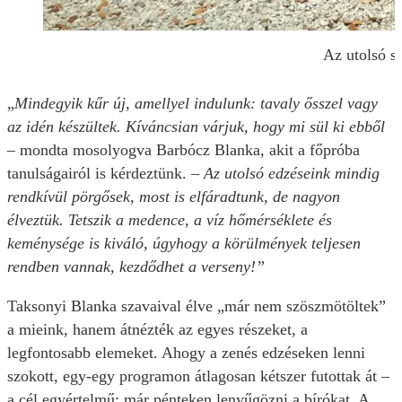
Az utolsó s
„
Mindegyik kűr új, amellyel indulunk: tavaly ősszel vagy
az idén készültek. Kíváncsian várjuk, hogy mi sül ki ebből
– mondta mosolyogva Barbócz Blanka, akit a főpróba
tanulságairól is kérdeztünk.
– Az utolsó edzéseink mindig
rendkívül pörgősek, most is elfáradtunk, de nagyon
élveztük. Tetszik a medence, a víz hőmérséklete és
keménysége is kiváló, úgyhogy a körülmények teljesen
rendben vannak, kezdődhet a verseny!”
Taksonyi Blanka szavaival élve „már nem szöszmötöltek”
a mieink, hanem átnézték az egyes részeket, a
legfontosabb elemeket. Ahogy a zenés edzéseken lenni
szokott, egy-egy programon átlagosan kétszer futottak át –
a cél egyértelmű: már pénteken lenyűgözni a bírókat. A