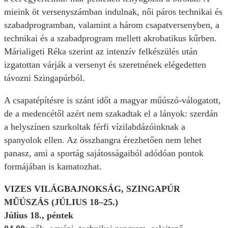
mieink öt versenyszámban indulnak, női páros technikai és
szabadprogramban, valamint a három csapatversenyben, a
technikai és a szabadprogram mellett akrobatikus kűrben.
Márialigeti Réka szerint az intenzív felkészülés után
izgatottan várják a versenyt és szeretnének elégedetten
távozni Szingapúrból.
A csapatépítésre is szánt időt a magyar műúszó-válogatott,
de a medencétől azért nem szakadtak el a lányok: szerdán
a helyszínen szurkoltak férfi vízilabdázóinknak a
spanyolok ellen. Az összhangra érezhetően nem lehet
panasz, ami a sportág sajátosságaiból adódóan pontok
formájában is kamatozhat.
VIZES VILÁGBAJNOKSÁG, SZINGAPÚR
MŰÚSZÁS (JÚLIUS 18–25.)
Július 18., péntek