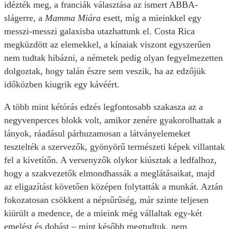
idézték meg, a franciák választása az ismert ABBA-
slágerre, a
Mamma Miára
esett, míg a mieinkkel egy
messzi-messzi galaxisba utazhattunk el. Costa Rica
megküzdött az elemekkel, a kínaiak viszont egyszerűen
nem tudtak hibázni, a németek pedig olyan fegyelmezetten
dolgoztak, hogy talán észre sem veszik, ha az edzőjük
időközben kiugrik egy kávéért.
A több mint kétórás edzés legfontosabb szakasza az a
negyvenperces blokk volt, amikor zenére gyakorolhattak a
lányok, ráadásul párhuzamosan a látványelemeket
tesztelték a szervezők, gyönyörű természeti képek villantak
fel a kivetítőn. A versenyzők olykor kiúsztak a ledfalhoz,
hogy a szakvezetők elmondhassák a meglátásaikat, majd
az eligazítást követően középen folytatták a munkát. Aztán
fokozatosan csökkent a népsűrűség, már szinte teljesen
kiürült a medence, de a mieink még vállaltak egy-két
emelést és dobást – mint később megtudtuk, nem