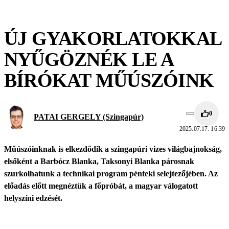
ÚJ GYAKORLATOKKAL
NYŰGÖZNÉK LE A
BÍRÓKAT MŰÚSZÓINK
0
PATAI GERGELY (Szingapúr)
2025.07.17. 16:39
Műúszóinknak is elkezdődik a szingapúri vizes világbajnokság,
elsőként a Barbócz Blanka, Taksonyi Blanka párosnak
szurkolhatunk a technikai program pénteki selejtezőjében. Az
előadás előtt megnéztük a főpróbát, a magyar válogatott
helyszíni edzését.