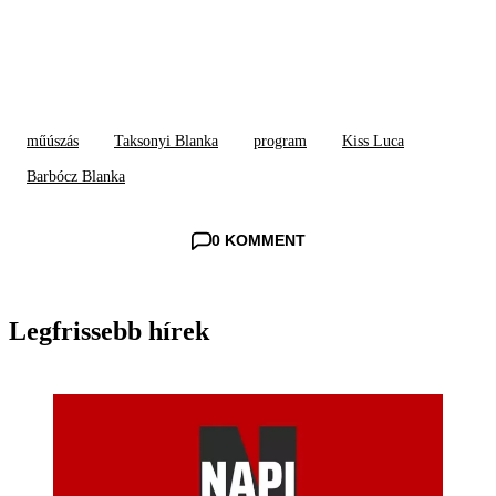
műúszás
Taksonyi Blanka
program
Kiss Luca
Barbócz Blanka
0 KOMMENT
Legfrissebb hírek