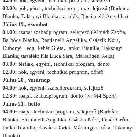
04.00:
nők, egyéni, technikai program, selejtező
08.00:
nők, páros, technikai program, selejtező (Barbócz
Blanka, Taksonyi Blanka; tartalék: Bastianelli Angelika)
Július 19., szombat
04.00:
csapat szabadprogram, selejtező (Almádi Zsófia,
Barbócz Blanka, Bastianelli Angelika, Császik Nóra,
Duhonyi Léda, Fehér Gréta, Janku Titanilla, Taksonyi
Blanka; tartalék: Kis Luca Sára, Márialigeti Réka)
08.00:
férfiak, egyéni, technikai program, döntő
12.30:
nők, egyéni, technikai program, döntő
Július
20., vasárnap
04.00:
nők, egyéni, szabadprogram, selejtező
12.30:
csapat szabadprogram, döntő (tv: M4 Sport)
Július
21., hétfő
04.00:
csapat technikai program, selejtező (Barbócz
Blanka, Bastianelli Angelika, Császik Nóra, Fehér Gréta,
Janku Titanilla, Kovács Dorka, Márialigeti Réka, Taksonyi
Blanka)