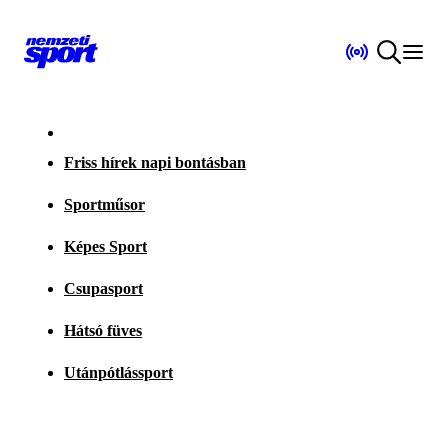
Friss hírek napi bontásban
Sportműsor
Képes Sport
Csupasport
Hátsó füves
Utánpótlássport