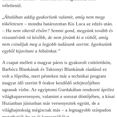
véletlenül.
„
Általában addig gyakorlunk valamit, amíg nem megy
tökéletesen
– mondta határozottan Kis Luca az edzés után.
– Ha nem sikerül elsőre? Semmi gond, megyünk tovább és
visszatérünk rá később, de nem jövünk ki a vízből, amíg
nem csináljuk meg a legjobb tudásunk szerint. Igyekszünk
egyből kijavítani a hibáinkat.”
A csapat mellett a magyar páros is gyakorolt csütörtökön,
Barbócz Blankának és Taksonyi Blankának ráadásul ez
volt a főpróba, mert pénteken már a technikai program
magyar idő szerint 8 órakor kezdődő selejtezőjében
ugranak vízbe. Az egyiptomi Gurdakában rendezett áprilisi
világkupaversenyen, valamint a sorozat döntőjében, a kínai
Hszianban júniusban már versenyeztek együtt, de a
világbajnokság mégiscsak más – a legnagyobb színpadon
mutathatják be az új koreográfiákat.