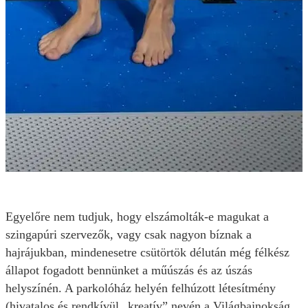
Egyelőre nem tudjuk, hogy elszámolták-e magukat a
szingapúri szervezők, vagy csak nagyon bíznak a
hajrájukban, mindenesetre csütörtök délután még félkész
állapot fogadott bennünket a műúszás és az úszás
helyszínén. A parkolóház helyén felhúzott létesítmény
(hivatalos és rendkívül „kreatív” nevén a Világbajnokság