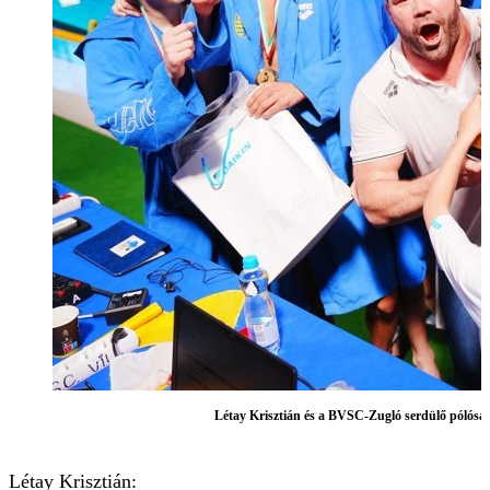
Létay Krisztián és a BVSC-Zugló serdülő pólósai 
Létay Krisztián: