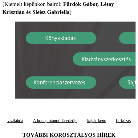
(Kiemelt képünkön balról:
Fürdök Gábor, Létay
Krisztián és Sleisz Gabriella
)
vízilabda
A hónap utánpótlásedzője
kajak-kenu
bírkózás
TOVÁBBI KOROSZTÁLYOS HÍREK