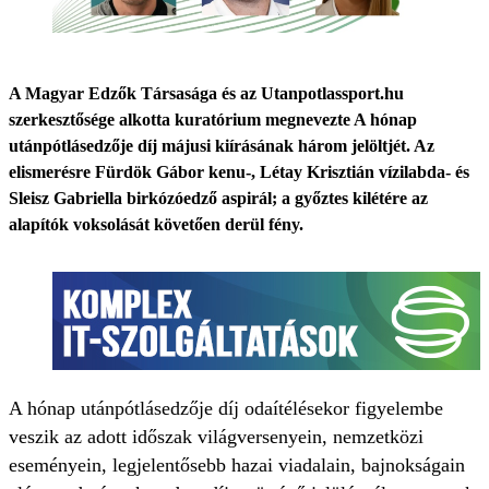
A Magyar Edzők Társasága és az Utanpotlassport.hu
szerkesztősége alkotta kuratórium megnevezte A hónap
utánpótlásedzője díj májusi kiírásának három jelöltjét. Az
elismerésre Fürdök Gábor kenu-, Létay Krisztián vízilabda- és
Sleisz Gabriella birkózóedző aspirál; a győztes kilétére az
alapítók voksolását követően derül fény.
A hónap utánpótlásedzője díj odaítélésekor figyelembe
veszik az adott időszak világversenyein, nemzetközi
eseményein, legjelentősebb hazai viadalain, bajnokságain