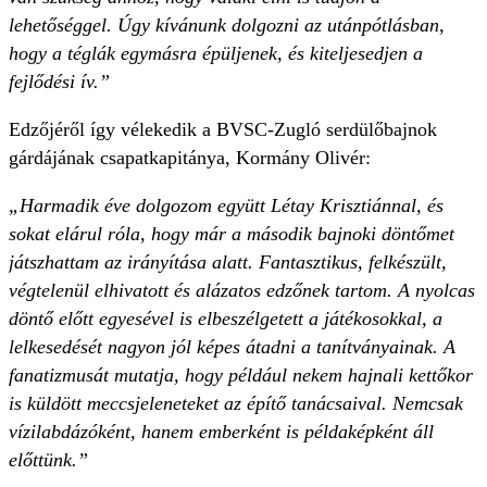
lehetőséggel. Úgy kívánunk dolgozni az utánpótlásban,
hogy a téglák egymásra épüljenek, és kiteljesedjen a
fejlődési ív.”
Edzőjéről így vélekedik a BVSC-Zugló serdülőbajnok
gárdájának csapatkapitánya, Kormány Olivér:
„Harmadik éve dolgozom együtt Létay Krisztiánnal, és
sokat elárul róla, hogy már a második bajnoki döntőmet
játszhattam az irányítása alatt. Fantasztikus, felkészült,
végtelenül elhivatott és alázatos edzőnek tartom. A nyolcas
döntő előtt egyesével is elbeszélgetett a játékosokkal, a
lelkesedését nagyon jól képes átadni a tanítványainak. A
fanatizmusát mutatja, hogy például nekem hajnali kettőkor
is küldött meccsjeleneteket az építő tanácsaival. Nemcsak
vízilabdázóként, hanem emberként is példaképként áll
előttünk.”