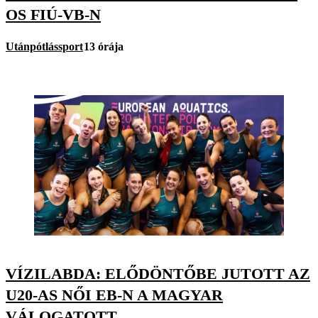
OS FIÚ-VB-N
Utánpótlássport
13 órája
VÍZILABDA: ELŐDÖNTŐBE JUTOTT AZ
U20-AS NŐI EB-N A MAGYAR
VÁLOGATOTT