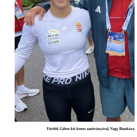
Fürdök Gábor két kenus tanítványával, Nagy Biankával (b