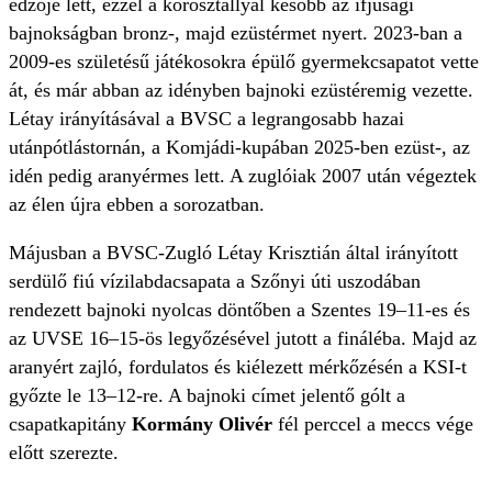
edzője lett, ezzel a korosztállyal később az ifjúsági
bajnokságban bronz-, majd ezüstérmet nyert. 2023-ban a
2009-es születésű játékosokra épülő gyermekcsapatot vette
át, és már abban az idényben bajnoki ezüstéremig vezette.
Létay irányításával a BVSC a legrangosabb hazai
utánpótlástornán, a Komjádi-kupában 2025-ben ezüst-, az
idén pedig aranyérmes lett. A zuglóiak 2007 után végeztek
az élen újra ebben a sorozatban.
Májusban a BVSC-Zugló Létay Krisztián által irányított
serdülő fiú vízilabdacsapata a Szőnyi úti uszodában
rendezett bajnoki nyolcas döntőben a Szentes 19–11-es és
az UVSE 16–15-ös legyőzésével jutott a fináléba. Majd az
aranyért zajló, fordulatos és kiélezett mérkőzésén a KSI-t
győzte le 13–12-re. A bajnoki címet jelentő gólt a
csapatkapitány
Kormány Olivér
fél perccel a meccs vége
előtt szerezte.