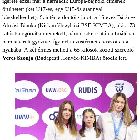
ígérete ezzel már a harmadik Európa-bajnoki címének
örülhetett (két U17-es, egy U15-ös arannyal
büszkélkedhet). Szintén a döntőig jutott a 16 éves Bárány-
Almási Bianka (Kiskunfélegyházi BSE-KIMBA), aki a 73
kilós kategóriában remekelt; három sikere után a fináléban
nem sikerült győznie, így neki ezüstérmet akasztottak a
nyakába. A két érmes mellett a 65 kilósok között szereplő
Veres Szonja
(Budapesti Honvéd-KIMBA) ötödik lett.