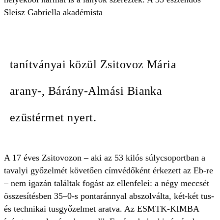
Sleisz Gabriella akadémista
tanítványai közül Zsitovoz Mária
arany-, Bárány-Almási Bianka
ezüstérmet nyert.
A 17 éves Zsitovozon – aki az 53 kilós súlycsoportban a
tavalyi győzelmét követően címvédőként érkezett az Eb-re
– nem igazán találtak fogást az ellenfelei: a négy meccsét
összesítésben 35–0-s pontaránnyal abszolválta, két-két tus-
és technikai tusgyőzelmet aratva. Az ESMTK-KIMBA