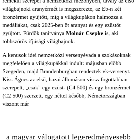
remekül szerepel a nemzetközi mezőnyben, tavaly az első
világbajnoki aranyérmét is megszerezte, az Eb-n két
bronzérmet gyűjtött, míg a világkupákon halmozza a
medáliákat, csak 2025-ben öt aranyat és egy ezüstöt
gyűjtött. Fürdök tanítványa
Molnár Csepke
is, aki
többszörös ifjúsági világbajnok.
A kenusok idei nemzetközi versenyévada a szokásoknak
megfelelően a világkupákkal indult: májusban előbb
Szegeden, majd Brandenburgban rendeztek vk-versenyt.
Kiss Ágnes az első, hazai állomáson visszafogottabban
szerepelt, „csak” egy ezüst- (C4 500) és egy bronzérmet
(C2 500) szerzett, egy héttel később, Németországban
viszont már
a magyar válogatott legeredményesebb