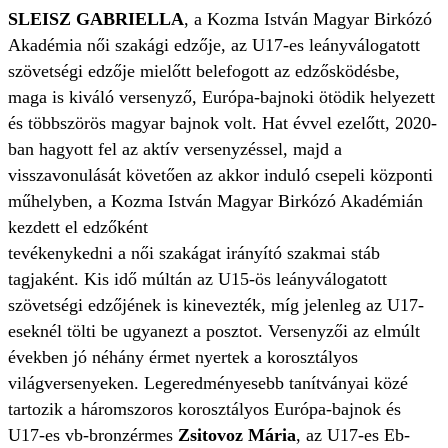
SLEISZ GABRIELLA
, a Kozma István Magyar Birkózó
Akadémia női szakági edzője, az U17-es leányválogatott
szövetségi edzője mielőtt belefogott az edzősködésbe,
maga is kiváló versenyző, Európa-bajnoki ötödik helyezett
és többszörös magyar bajnok volt. Hat évvel ezelőtt, 2020-
ban hagyott fel az aktív versenyzéssel, majd a
visszavonulását követően az akkor induló csepeli központi
műhelyben, a Kozma István Magyar Birkózó Akadémián
kezdett el edzőként
tevékenykedni a női szakágat irányító szakmai stáb
tagjaként. Kis idő múltán az U15-ös leányválogatott
szövetségi edzőjének is kinevezték, míg jelenleg az U17-
eseknél tölti be ugyanezt a posztot. Versenyzői az elmúlt
években jó néhány érmet nyertek a korosztályos
világversenyeken. Legeredményesebb tanítványai közé
tartozik a háromszoros korosztályos Európa-bajnok és
U17-es vb-bronzérmes
Zsitovoz Mária
, az U17-es Eb-