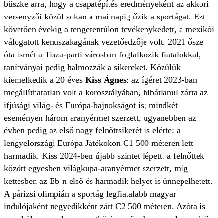
büszke arra, hogy a csapatépítés eredményeként az akkori
versenyzői közül sokan a mai napig űzik a sportágat. Ezt
követően évekig a tengerentúlon tevékenykedett, a mexikói
válogatott kenuszakagának vezetőedzője volt. 2021 ősze
óta ismét a Tisza-parti városban foglalkozik fiatalokkal,
tanítványai pedig halmozzák a sikereket. Közülük
kiemelkedik a 20 éves
Kiss Ágnes
: az ígéret 2023-ban
megállíthatatlan volt a korosztályában, hibátlanul zárta az
ifjúsági világ- és Európa-bajnokságot is; mindkét
eseményen három aranyérmet szerzett, ugyanebben az
évben pedig az első nagy felnőttsikerét is elérte: a
lengyelországi Európa Játékokon C1 500 méteren lett
harmadik. Kiss 2024-ben újabb szintet lépett, a felnőttek
között egyesben világkupa-aranyérmet szerzett, míg
kettesben az Eb-n első és harmadik helyet is ünnepelhetett.
A párizsi olimpián a sportág legfiatalabb magyar
indulójaként negyedikként zárt C2 500 méteren. Azóta is