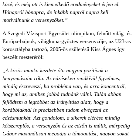
közé, és még ott is kiemelkedő eredményeket érjen el.
Hónapról hónapra, de inkább napról napra kell
motiválnunk a versenyzőket.”
A Szegedi Vízisport Egyesület olimpikon, felnőtt világ- és
Európa-bajnok, világkupa-győztes versenyzője, az U23-as
korosztályba tartozó, 2005-ös születésű Kiss Ágnes így
beszélt mesteréről:
„A közös munka kezdete óta nagyon pozitívak a
benyomásaim róla. Az edzéseken rendkívül figyelmes,
mindig észreveszi, ha probléma van, és arra koncentrál,
hogy mi az, amiben jobbá tudnánk válni. Talán abban
fejlődtem a legtöbbet az irányítása alatt, hogy a
korábbiaknál is precízebben tudom elvégezni az
edzésmunkát. Azt gondolom, a sikerek elérése mindig
kétszereplős, a versenyzőn és az edzőn is múlik, márpedig
Gábor maximálisan megadja a támogatást, nagyon sokat