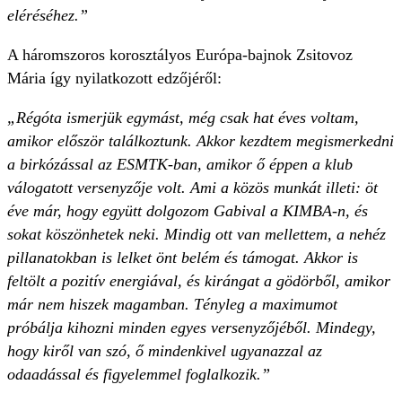
eléréséhez.”
A háromszoros korosztályos Európa-bajnok Zsitovoz
Mária így nyilatkozott edzőjéről:
„Régóta ismerjük egymást, még csak hat éves voltam,
amikor először találkoztunk. Akkor kezdtem megismerkedni
a birkózással az ESMTK-ban, amikor ő éppen a klub
válogatott versenyzője volt. Ami a közös munkát illeti: öt
éve már, hogy együtt dolgozom Gabival a KIMBA-n, és
sokat köszönhetek neki. Mindig ott van mellettem, a nehéz
pillanatokban is lelket önt belém és támogat. Akkor is
feltölt a pozitív energiával, és kirángat a gödörből, amikor
már nem hiszek magamban. Tényleg a maximumot
próbálja kihozni minden egyes versenyzőjéből. Mindegy,
hogy kiről van szó, ő mindenkivel ugyanazzal az
odaadással és figyelemmel foglalkozik.”