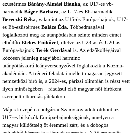
ezüstérmes
Bárány-Almási Bianka
, az U17-es vb-
harmadik
Báger Barbara
, az U17-es Eb-harmadik
Bereczki Réka
, valamint az U15-ös Európa-bajnok, U17-
es Eb-ezüstérmes
Balázs Éda
. Többedmagával
foglalkozott még az utánpótlásban szinte minden címet
elhódító
Elekes Enikővel
, illetve az U23-as és U20-as
Európa-bajnok
Terék Gerdával
is. Az edzőkollégáival
közösen jelenleg nagyjából harminc
utánpótláskorú leányversenyzővel foglalkozik a Kozma-
akadémián. A tréneri feladatai mellett magasan jegyzett
nemzetközi bíró is, a 2024-es, párizsi olimpián is részt vett
ilyen minőségében – ráadásul első magyar női bíróként
szerepelt ötkarikás játékokon.
Május közepén a bulgáriai Szamokov adott otthont az
U17-es birkózók Európa-bajnokságának, amelyen a
magyar küldöttség öt éremmel zárt, és a dobogós
helyekből hármat is a lányok szereztek. A 35 esztendős