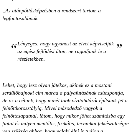
„Az utánpótlásképzésben a rendszert tartom a
legfontosabbnak.
Lényeges, hogy ugyanazt az elvet képviseljük
az egész fejlődési úton, ne ragadjunk le a
részletekben.
Lehet, hogy lesz olyan játékos, akinek ez a mostani
serdülőbajnoki cím marad a pályafutásának csúcspontja,
de az a célunk, hogy minél több vízilabdázót építsünk fel a
felnőttkorosztályig. Mivel másodedző vagyok a
felnőttcsapatnál, látom, hogy mikor jöhet számításba egy
fiatal és milyen mentális, fizikális, technikai felkészültségre
van szükség ahhoz, hogy valaki élni is tudjon a