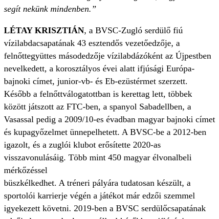
segít nekünk mindenben.”
LÉTAY KRISZTIÁN
, a BVSC-Zugló serdülő fiú
vízilabdacsapatának 43 esztendős vezetőedzője, a
felnőttegyüttes másodedzője vízilabdázóként az Újpestben
nevelkedett, a korosztályos évei alatt ifjúsági Európa-
bajnoki címet, junior-vb- és Eb-ezüstérmet szerzett.
Később a felnőttválogatottban is kerettag lett, többek
között játszott az FTC-ben, a spanyol Sabadellben, a
Vasassal pedig a 2009/10-es évadban magyar bajnoki címet
és kupagyőzelmet ünnepelhetett. A BVSC-be a 2012-ben
igazolt, és a zuglói klubot erősítette 2020-as
visszavonulásáig. Több mint 450 magyar élvonalbeli
mérkőzéssel
büszkélkedhet. A tréneri pályára tudatosan készült, a
sportolói karrierje végén a játékot már edzői szemmel
igyekezett követni. 2019-ben a BVSC serdülőcsapatának