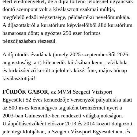
elért eredményeket, de a díjra történő jelölésnél ugyancsak
döntő szempont volt a kiválasztott szakmai múltja,
megfelelő edzői végzettsége, példaértékű nevelőmunkája.
A díjazottakról a kuratórium képviselőiből álló kuratórium
hamarosan dönt; a győztes 250 ezer forintos
pénzdíjazásban részesül.
A díj ötödik évadának (amely 2025 szeptemberétől 2026
augusztusáig tart) kilencedik kiírásában kenu-, vízilabda-
és birkózóedző került a jelöltek közé. Íme, május hónap
kiválasztottjai!
FÜRDÖK GÁBOR
, az MVM Szegedi Vízisport
Egyesület 52 éves kenuedzője versenyzői pályafutása alatt
az 500 m-es kenunégyes tagjaként bronzérmet nyert a
2003-ban Gainesville-ben rendezett világbajnokságon.
Utánpótlásedzőként először 2013 és 2014 között dolgozott
jelenlegi klubjában, a Szegedi Vízisport Egyesületben, és