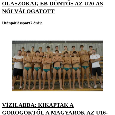
OLASZOKAT, EB-DÖNTŐS AZ U20-AS
NŐI VÁLOGATOTT
Utánpótlássport
7 órája
VÍZILABDA: KIKAPTAK A
GÖRÖGÖKTŐL A MAGYAROK AZ U16-