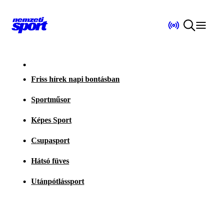
Friss hírek napi bontásban
Sportműsor
Képes Sport
Csupasport
Hátsó füves
Utánpótlássport