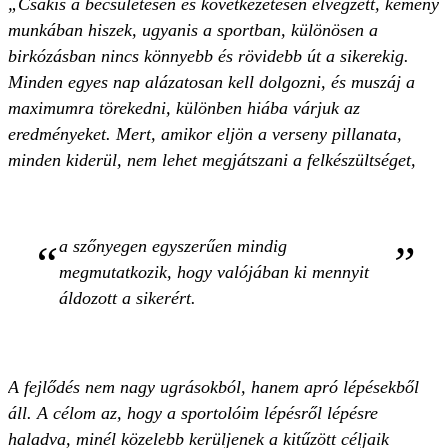
„Csakis a becsületesen és következetesen elvégzett, kemény
munkában hiszek, ugyanis a sportban, különösen a
birkózásban nincs könnyebb és rövidebb út a sikerekig.
Minden egyes nap alázatosan kell dolgozni, és muszáj a
maximumra törekedni, különben hiába várjuk az
eredményeket. Mert, amikor eljön a verseny pillanata,
minden kiderül, nem lehet megjátszani a felkészültséget,
a szőnyegen egyszerűen mindig
megmutatkozik, hogy valójában ki mennyit
áldozott a sikerért.
A fejlődés nem nagy ugrásokból, hanem apró lépésekből
áll. A célom az, hogy a sportolóim lépésről lépésre
haladva, minél közelebb kerüljenek a kitűzött céljaik