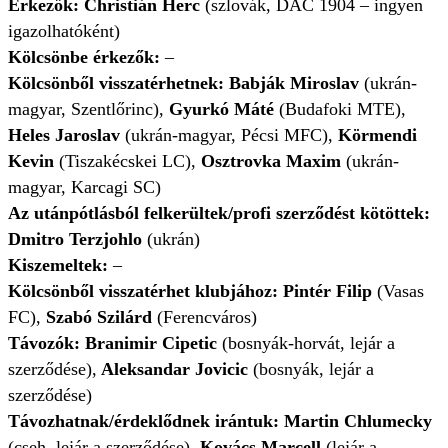
Érkezők: Christián Herc
(szlovák, DAC 1904 – ingyen
igazolhatóként)
Kölcsönbe érkezők:
–
Kölcsönből visszatérhetnek: Babják Miroslav
(
ukrán-
magyar, Szentlőrinc),
Gyurkó Máté
(Budafoki MTE),
Heles Jaroslav
(ukrán-magyar, Pécsi MFC),
Körmendi
Kevin
(Tiszakécskei LC),
Osztrovka Maxim
(ukrán-
magyar, Karcagi SC)
Az utánpótlásból felkerültek/profi szerződést kötöttek:
Dmitro Terzjohlo
(ukrán)
Kiszemeltek:
–
Kölcsönből visszatérhet klubjához: Pintér Filip
(Vasas
FC),
Szabó Szilárd
(Ferencváros)
Távozók: Branimir Cipetic
(bosnyák-horvát, lejár a
szerződése),
Aleksandar Jovicic
(bosnyák, lejár a
szerződése)
Távozhatnak/érdeklődnek irántuk: Martin Chlumecky
(cseh, lejár a szerződése),
Kovács Marcell
(lejár a