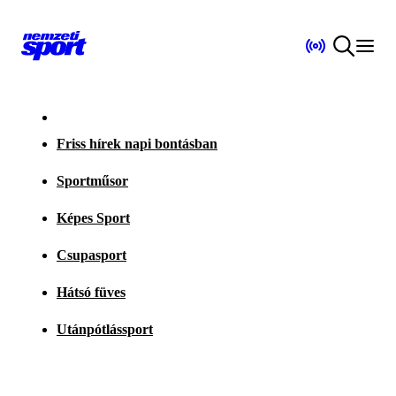
Friss hírek napi bontásban
Sportműsor
Képes Sport
Csupasport
Hátsó füves
Utánpótlássport