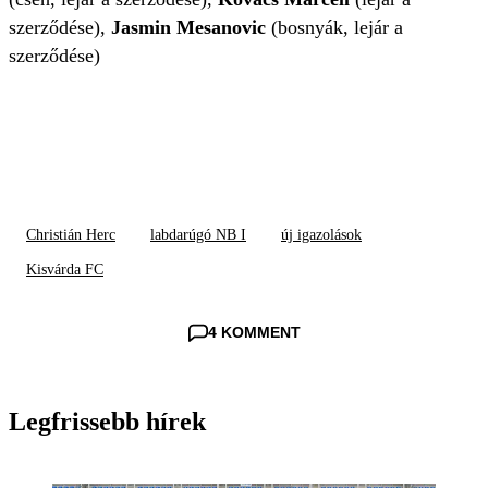
szerződése),
Jasmin Mesanovic
(bosnyák, lejár a
szerződése)
Christián Herc
labdarúgó NB I
új igazolások
Kisvárda FC
4 KOMMENT
Legfrissebb hírek