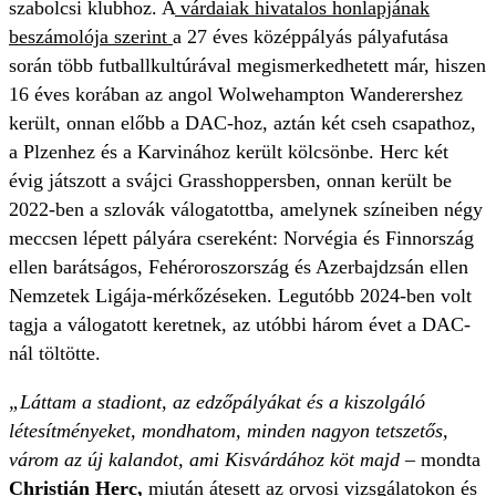
szabolcsi klubhoz. A
várdaiak hivatalos honlapjának
beszámolója szerint
a 27 éves középpályás pályafutása
során több futballkultúrával megismerkedhetett már, hiszen
16 éves korában az angol Wolwehampton Wanderershez
került, onnan előbb a DAC-hoz, aztán két cseh csapathoz,
a Plzenhez és a Karvinához került kölcsönbe. Herc két
évig játszott a svájci Grasshoppersben, onnan került be
2022-ben a szlovák válogatottba, amelynek színeiben négy
meccsen lépett pályára csereként: Norvégia és Finnország
ellen barátságos, Fehéroroszország és Azerbajdzsán ellen
Nemzetek Ligája-mérkőzéseken. Legutóbb 2024-ben volt
tagja a válogatott keretnek, az utóbbi három évet a DAC-
nál töltötte.
„Láttam a stadiont, az edzőpályákat és a kiszolgáló
létesítményeket, mondhatom, minden nagyon tetszetős,
várom az új kalandot, ami Kisvárdához köt majd
– mondta
Christián Herc,
miután átesett az orvosi vizsgálatokon és