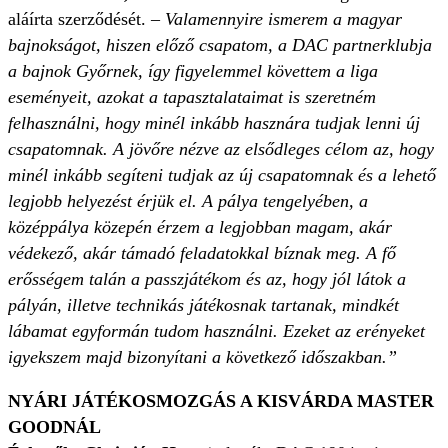
aláírta szerződését. –
Valamennyire ismerem a magyar
bajnokságot, hiszen előző csapatom, a DAC partnerklubja
a bajnok Győrnek, így figyelemmel követtem a liga
eseményeit, azokat a tapasztalataimat is szeretném
felhasználni, hogy minél inkább hasznára tudjak lenni új
csapatomnak. A jövőre nézve az elsődleges célom az, hogy
minél inkább segíteni tudjak az új csapatomnak és a lehető
legjobb helyezést érjük el. A pálya tengelyében, a
középpálya közepén érzem a legjobban magam, akár
védekező, akár támadó feladatokkal bíznak meg. A fő
erősségem talán a passzjátékom és az, hogy jól látok a
pályán, illetve technikás játékosnak tartanak, mindkét
lábamat egyformán tudom használni. Ezeket az erényeket
igyekszem majd bizonyítani a következő időszakban.”
NYÁRI JÁTÉKOSMOZGÁS A KISVÁRDA MASTER
GOODNÁL