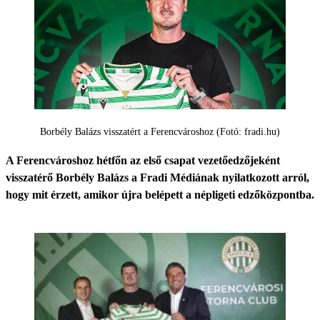
Borbély Balázs visszatért a Ferencvároshoz (Fotó: fradi.hu)
A Ferencvároshoz hétfőn az első csapat vezetőedzőjeként
visszatérő Borbély Balázs a Fradi Médiának nyilatkozott arról,
hogy mit érzett, amikor újra belépett a népligeti edzőközpontba.