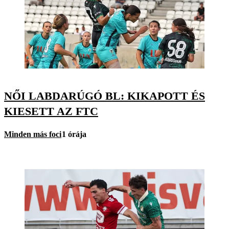
NŐI LABDARÚGÓ BL: KIKAPOTT ÉS
KIESETT AZ FTC
Minden más foci
1 órája