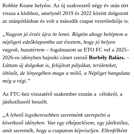
Robbie Keane helyére. Az új szakvezető négy év után tért
vissza a klubhoz, amelynél 2019 és 2022 között dolgozott
az utánpótlásban és volt a második csapat vezetőedzője is.
„Nagyon jó érzés újra itt lenni. Rögtön ahogy beléptem a
népligeti edzőközpontba azt éreztem, hogy jó helyen
vagyok, hazatértem
– fogalmazott az ETO FC vel a 2025–
2026-os idényben bajnoki címet szerző
Borbély Balázs.
–
Láttam új dolgokat is, felújított pályákat, területeket,
öltözőt, de lényegében maga a miliő, a Népliget hangulata
még a régi.”
Az FTC-hez visszatérő szakember ezután a célokról, a
játékstílusról beszélt.
„A lehető legsikeresebben szeretnénk szerepelni a
következő idényben. Van egy elképzelésem, egy játékstílus,
amit szeretnék, hogy a csapatom képviseljen. Ellenfélként