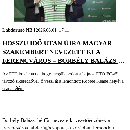
Labdarúgó NB I
2026.06.01. 17:11
HOSSZÚ IDŐ UTÁN ÚJRA MAGYAR
SZAKEMBERT NEVEZETT KI A
FERENCVÁROS – BORBÉLY BALÁZS AZ
ÚJ VEZETŐEDZŐ
Az FTC bejelentette, hogy megállapodott a bajnok ETO FC-től
távozó sikeredzővel, ő veszi át a lemondott Robbie Keane helyét a
csapat élén.
Borbély Balázst hétfőn nevezte ki vezetőedzőnek a
Ferencváros labdarúgócsapata, a korábban lemondott