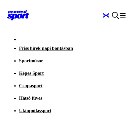
Friss hírek napi bontásban
Sportműsor
Képes Sport
Csupasport
Hátsó füves
Utánpótlássport