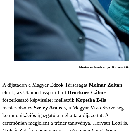
Mester és tanítványa: Kovács Attil
A díjátadón a Magyar Edzők Társaságát
Molnár Zoltán
elnök, az Utanpotlassport.hu-t
Bruckner Gábor
főszerkesztő képviselte; mellettük
Kopetka Béla
mesteredző és
Szetey András
, a Magyar Vívó Szövetség
kommunikációs igazgatója méltatta a díjazottat. A
ceremónián megjelent a tréner tanítványa, Horváth Lotti is.
Molnár Zoltán megjegyezte:
„Lotti olyan fiatal, hogy