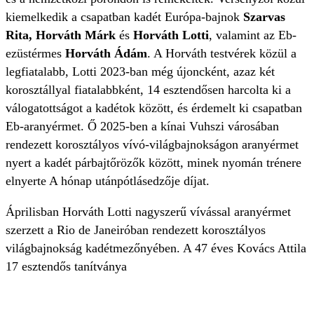
kiemelkedik a csapatban kadét Európa-bajnok
Szarvas
Rita, Horváth Márk
és
Horváth Lotti
, valamint az Eb-
ezüstérmes
Horváth Ádám
. A Horváth testvérek közül a
legfiatalabb, Lotti 2023-ban még újoncként, azaz két
korosztállyal fiatalabbként, 14 esztendősen harcolta ki a
válogatottságot a kadétok között, és érdemelt ki csapatban
Eb-aranyérmet. Ő 2025-ben a kínai Vuhszi városában
rendezett korosztályos vívó-világbajnokságon aranyérmet
nyert a kadét párbajtőrözők között, minek nyomán trénere
elnyerte A hónap utánpótlásedzője díjat.
Áprilisban Horváth Lotti nagyszerű vívással aranyérmet
szerzett a Rio de Janeiróban rendezett korosztályos
világbajnokság kadétmezőnyében. A 47 éves Kovács Attila
17 esztendős tanítványa