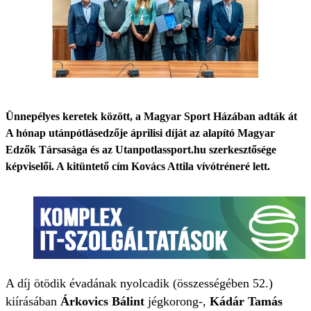
Ünnepélyes keretek között, a Magyar Sport Házában adták át
A hónap utánpótlásedzője áprilisi díját az alapító Magyar
Edzők Társasága és az Utanpotlassport.hu szerkesztősége
képviselői. A kitüntető cím Kovács Attila vívótréneré lett.
A díj ötödik évadának nyolcadik (összességében 52.)
kiírásában
Árkovics Bálint
jégkorong-,
Kádár Tamás