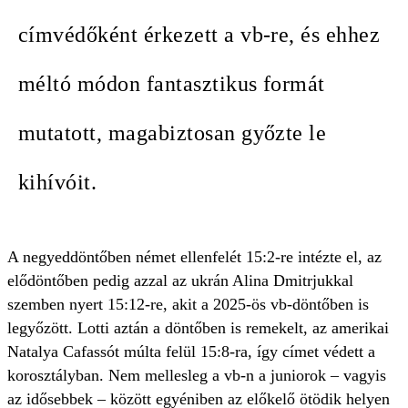
címvédőként érkezett a vb-re, és ehhez
méltó módon fantasztikus formát
mutatott, magabiztosan győzte le
kihívóit.
A negyeddöntőben német ellenfelét 15:2-re intézte el, az
elődöntőben pedig azzal az ukrán Alina Dmitrjukkal
szemben nyert 15:12-re, akit a 2025-ös vb-döntőben is
legyőzött. Lotti aztán a döntőben is remekelt, az amerikai
Natalya Cafassót múlta felül 15:8-ra, így címet védett a
korosztályban. Nem mellesleg a vb-n a juniorok – vagyis
az idősebbek – között egyéniben az előkelő ötödik helyen