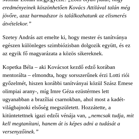
eredményeinek köszönhetően Kovács Attilával talán még
jövőre, azaz harmadszor is találkozhatunk az elismerés
átvételekor.”
Szetey András azt emelte ki, hogy mester és tanítványa
egészen különleges szimbiózisban dolgozik együtt, és ez
az egyik fő magyarázata a közös sikereknek.
Kopetka Béla – aki Kovácsot kezdő edző korában
mentorálta – elmondta, hogy sorsszerűnek érzi Lotti riói
győzelmét, hiszen korábbi tanítványai közül Szász Emese
olimpiai arany-, míg Imre Géza ezüstérmes lett
ugyanabban a brazíliai csarnokban, ahol most a kadét-
világbajnoki elsőség megszületett. Hozzátette, a
kitüntetettnek igazi edzői vénája van,
„nemcsak tudja, mit
kell megtanítani, hanem át is képes adni a tudását a
versenyzőinek.”