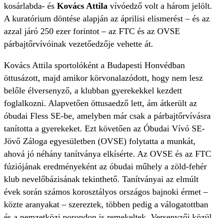
kosárlabda- és
Kovács Attila
vívóedző volt a három jelölt.
A kuratórium döntése alapján az áprilisi elismerést – és az
azzal járó 250 ezer forintot – az FTC és az OVSE
párbajtőrvívóinak vezetőedzője vehette át.
Kovács Attila sportolóként a Budapesti Honvédban
öttusázott, majd amikor körvonalazódott, hogy nem lesz
belőle élversenyző, a klubban gyerekekkel kezdett
foglalkozni. Alapvetően öttusaedző lett, ám átkerült az
óbudai Fless SE-be, amelyben már csak a párbajtőrvívásra
tanította a gyerekeket. Ezt követően az Óbudai Vívó SE-
Jövő Záloga egyesületben (OVSE) folytatta a munkát,
ahová jó néhány tanítványa elkísérte. Az OVSE és az FTC
fúziójának eredményeként az óbudai műhely a zöld-fehér
klub nevelőbázisának tekinthető. Tanítványai az elmúlt
évek során számos korosztályos országos bajnoki érmet –
közte aranyakat – szereztek, többen pedig a válogatottban
és a nemzetközi porondon is remekeltek. Versenyzői közül