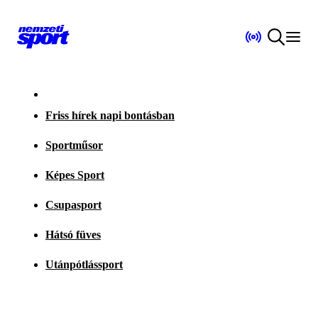
Friss hírek napi bontásban
Sportműsor
Képes Sport
Csupasport
Hátsó füves
Utánpótlássport