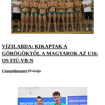
VÍZILABDA: KIKAPTAK A
GÖRÖGÖKTŐL A MAGYAROK AZ U16-
OS FIÚ-VB-N
Utánpótlássport
19 órája