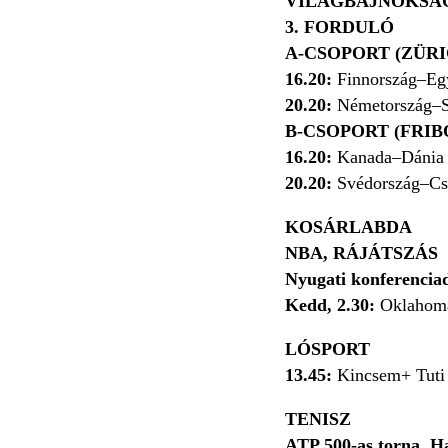
VILÁGBAJNOKSÁG
3. FORDULÓ
A-CSOPORT (ZÜRI
16.20:
Finnország–Egy
20.20:
Németország–S
B-CSOPORT (FRI
16.20:
Kanada–Dánia
20.20:
Svédország–Cs
KOSÁRLABDA
NBA, RÁJÁTSZÁS
Nyugati konferencia
Kedd, 2.30:
Oklahoma
LÓSPORT
13.45:
Kincsem+ Tuti
TENISZ
ATP 500-as torna, 