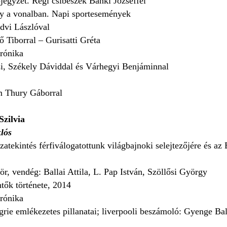
jegyzet. Régi csibészék Bánki Józseffel
y a vonalban. Napi sportesemények
Edvi Lászlóval
 Tiborral – Gurisatti Gréta
rónika
i, Székely Dáviddal és Várhegyi Benjáminnal
m Thury Gáborral
zilvia
lós
zatekintés férfiválogatottunk világbajnoki selejtezőjére és a
r, vendég: Ballai Attila, L. Pap István, Szöllősi György
ők története, 2014
rónika
rie emlékezetes pillanatai; liverpooli beszámoló: Gyenge Ba