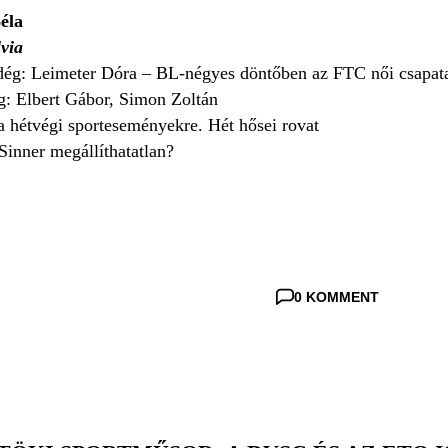
éla
lvia
dég: Leimeter Dóra – BL-négyes döntőben az FTC női csapat
g: Elbert Gábor, Simon Zoltán
a hétvégi sporteseményekre. Hét hősei rovat
Sinner megállíthatatlan?
0 KOMMENT