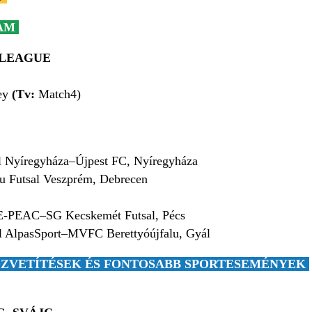
AM
 LEAGUE
ey
(Tv:
Match4)
l Nyíregyháza–Újpest FC, Nyíregyháza
 Futsal Veszprém, Debrecen
-PEAC–SG Kecskemét Futsal, Pécs
l AlpasSport–MVFC Berettyóújfalu, Gyál
ZVETÍTÉSEK ÉS FONTOSABB SPORTESEMÉNYEK