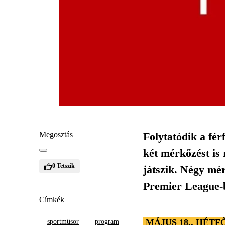
Megosztás
Folytatódik a fé
két mérkőzést is
0
Tetszik
játszik. Négy mér
Premier League-
Címkék
MÁJUS 18., HÉTF
sportműsor
program