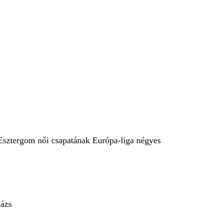
z Esztergom női csapatának Európa-liga négyes
lázs