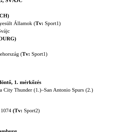
, SVÁJC
CH)
esült Államok (
Tv:
Sport1)
vájc
BOURG)
ehország (
Tv:
Sport1)
döntő, 1. mérkőzés
 City Thunder (1.)–San Antonio Spurs (2.)
 1074
(Tv:
Sport2)
Hamburg