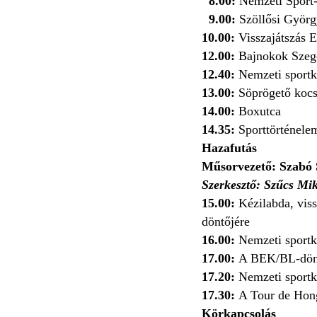
8.00:
Nemzeti Sport-
9.00:
Szöllősi Györg
10.00:
Visszajátszás 
12.00:
Bajnokok Szegő
12.40:
Nemzeti sportk
13.00:
Söprögető kocs
14.00:
Boxutca
14.35:
Sporttörténele
Hazafutás
Műsorvezető: Szabó S
Szerkesztő: Szűcs Mik
15.00:
Kézilabda, viss
döntőjére
16.00:
Nemzeti sportkö
17.00:
A BEK/BL-dönt
17.20:
Nemzeti sportk
17.30:
A Tour de Hong
Körkapcsolás