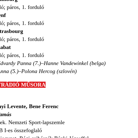
ló; páros, 1. forduló
enf
ó; páros, 1. forduló
trasbourg
ló; páros, 1. forduló
Rabat
ó; páros, 1. forduló
dvardy Panna (7.)–Hanne Vandewinkel (belga)
nna (5.)–Polona Hercog (szlovén)
TRÁDIÓ MŰSORA
yi Levente, Bene Ferenc
Tamás
ek. Nemzeti Sport-lapszemle
 I-es összefoglaló