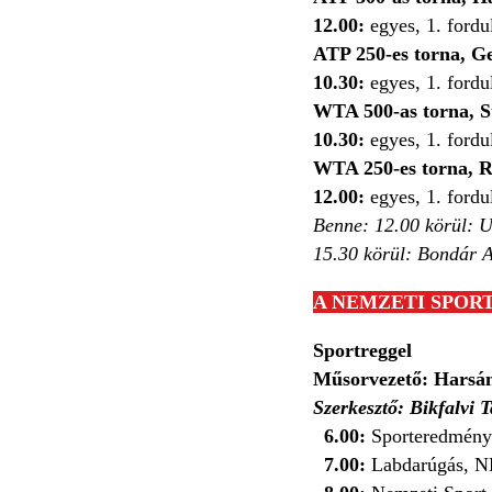
12.00:
egyes, 1. fordu
ATP 250-es torna, G
10.30:
egyes, 1. fordul
WTA 500-as torna, S
10.30:
egyes, 1. fordu
WTA 250-es torna, 
12.00:
egyes, 1. fordul
Benne: 12.00 körül:
U
15.30 körül: Bondár A
A NEMZETI SPOR
Sportreggel
Műsorvezető: Harsán
Szerkesztő: Bikfalvi 
6.00:
Sporteredmény
7.00:
Labdarúgás, NB