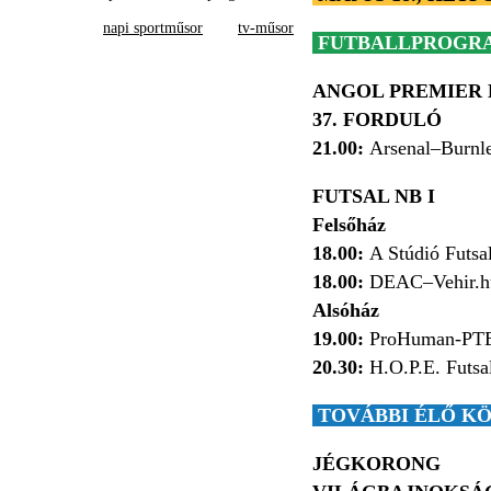
napi sportműsor
tv-műsor
FUTBALLPROGR
ANGOL PREMIER
37. FORDULÓ
21.00:
Arsenal–Burnl
FUTSAL NB I
Felsőház
18.00:
A Stúdió Futsa
18.00:
DEAC–Vehir.hu
Alsóház
19.00:
ProHuman-PTE
20.30:
H.O.P.E. Futsa
TOVÁBBI ÉLŐ KÖ
JÉGKORONG