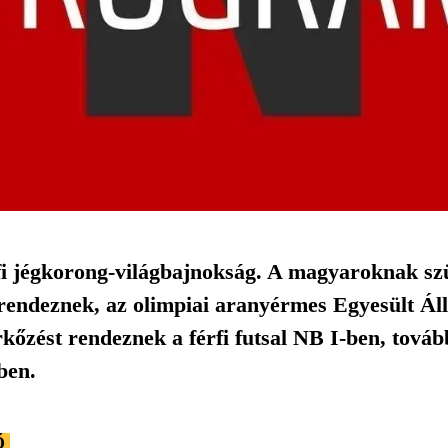
rfi jégkorong-világbajnokság. A magyaroknak sz
 rendeznek, az olimpiai aranyérmes Egyesült Á
kőzést rendeznek a férfi futsal NB I-ben, továb
ben.
Ő