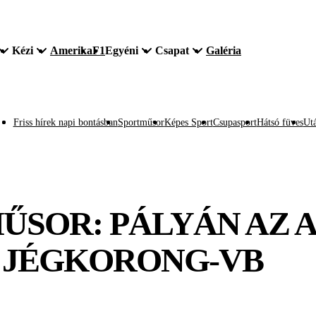
Kézi
Amerika
F1
Egyéni
Csapat
Galéria
Friss hírek napi bontásban
Sportműsor
Képes Sport
Csupasport
Hátsó füves
Utá
ŰSOR: PÁLYÁN AZ 
A JÉGKORONG-VB