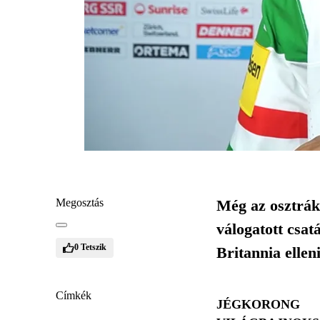
Megosztás
Még az osztrák
válogatott csat
0
Tetszik
Britannia ellen
Címkék
JÉGKORONG