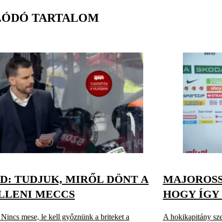
LÓDÓ TARTALOM
ID: TUDJUK, MIRŐL DÖNT A
MAJOROSS
LLENI MECCS
HOGY ÍGY
incs mese, le kell győznünk a briteket a
A hokikapitány szer