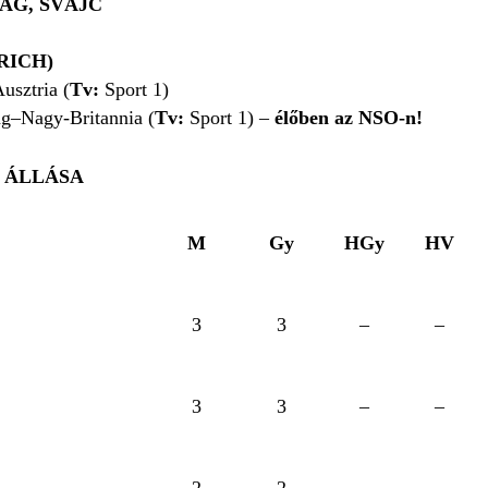
ÁG, SVÁJC
RICH)
usztria (
Tv:
Sport 1)
g–Nagy-Britannia (
Tv:
Sport 1) –
élőben az NSO-n!
 ÁLLÁSA
M
Gy
HGy
HV
3
3
–
–
3
3
–
–
2
2
–
–