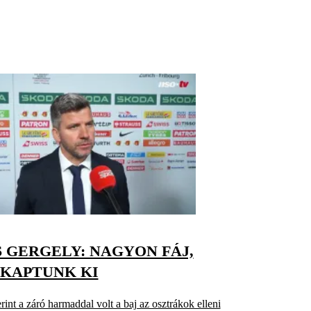
 GERGELY: NAGYON FÁJ,
 KAPTUNK KI
int a záró harmaddal volt a baj az osztrákok elleni