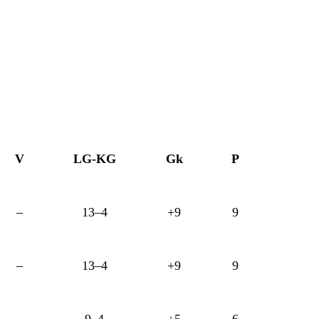
V
LG-KG
Gk
P
–
13–4
+9
9
–
13–4
+9
9
–
9–4
+5
6