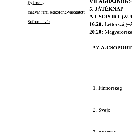
VILÁGBAJNOKS
jégkorong
5. JÁTÉKNAP
magyar férfi jégkorong-válogatott
A-CSOPORT (ZÜ
Sofron István
16.20:
Lettország–A
20.20:
Magyarorszá
AZ A-CSOPORT
1. Finnország
2. Svájc
3. Ausztria