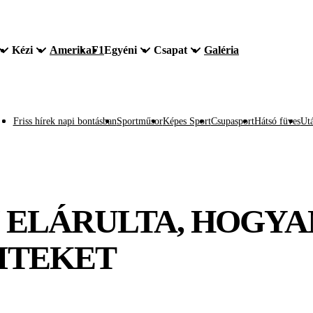
Kézi
Amerika
F1
Egyéni
Csapat
Galéria
Friss hírek napi bontásban
Sportműsor
Képes Sport
Csupasport
Hátsó füves
Utá
 ELÁRULTA, HOGYA
ITEKET