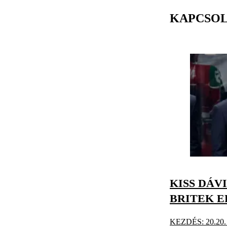
KAPCSO
KISS DÁV
BRITEK E
KEZDÉS: 20.20. N