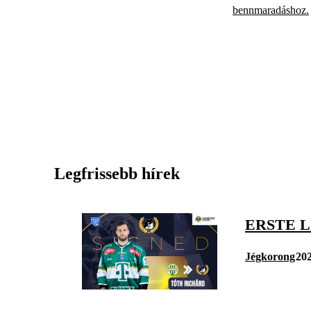
bennmaradáshoz.
Legfrissebb hírek
ERSTE L
Jégkorong
202