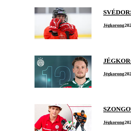
SVÉDOR
Jégkorong
202
JÉGKOR
Jégkorong
202
SZONGO
Jégkorong
202