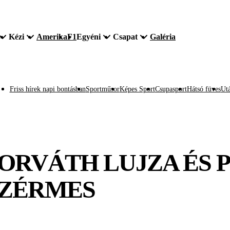
Kézi
Amerika
F1
Egyéni
Csapat
Galéria
Friss hírek napi bontásban
Sportműsor
Képes Sport
Csupasport
Hátsó füves
Utá
HORVÁTH LUJZA ÉS 
NZÉRMES