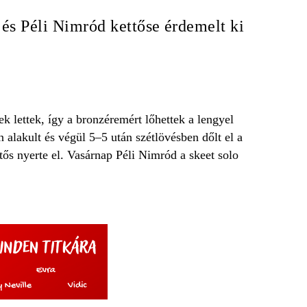
és Péli Nimród kettőse érdemelt ki
k lettek, így a bronzéremért lőhettek a lengyel
 alakult és végül 5–5 után szétlövésben dőlt el a
tős nyerte el. Vasárnap Péli Nimród a skeet solo