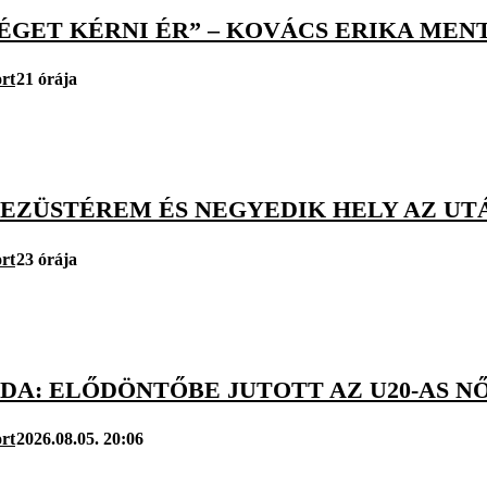
SÉGET KÉRNI ÉR” – KOVÁCS ERIKA ME
rt
21 órája
 EZÜSTÉREM ÉS NEGYEDIK HELY AZ UT
rt
23 órája
DA: ELŐDÖNTŐBE JUTOTT AZ U20-AS N
rt
2026.08.05. 20:06