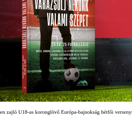
en zajló U18-as koronglövő Európa-bajnokság hétfői verseny