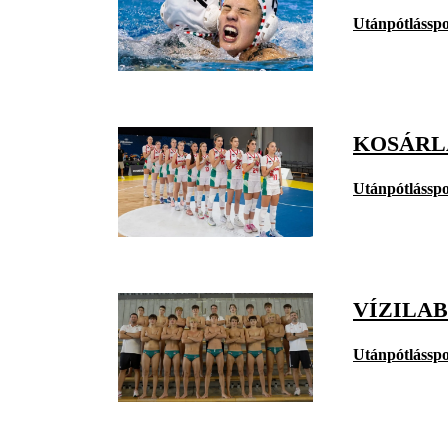
Utánpótlásspo
KOSÁRLA
Utánpótlásspo
VÍZILAB
Utánpótlásspo