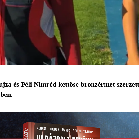
jza és Péli Nimród kettőse bronzérmet szerzet
ben.