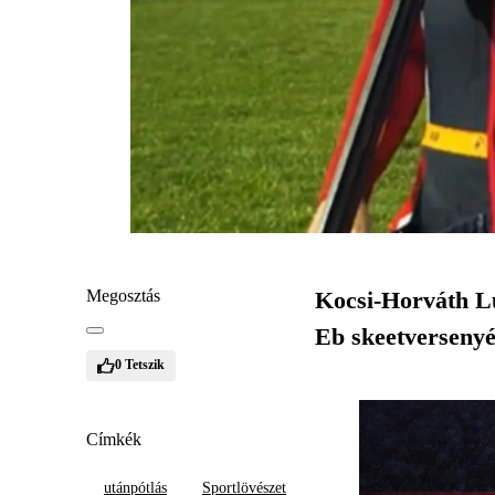
Megosztás
Kocsi-Horváth Lu
Eb skeetversenyé
0
Tetszik
Címkék
utánpótlás
Sportlövészet