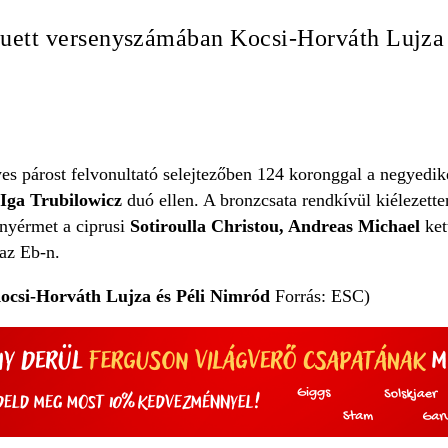
uett versenyszámában Kocsi-Horváth Lujza 
s párost felvonultató selejtezőben 124 koronggal a negyedike
Iga Trubilowicz
duó ellen. A bronzcsata rendkívül kiélezetten
nyérmet a ciprusi
Sotiroulla Christou, Andreas Michael
ket
az Eb-n.
ocsi-Horváth Lujza és Péli Nimród
Forrás: ESC)