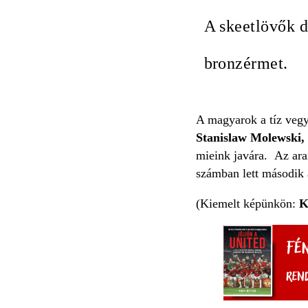
A skeetlövők d
bronzérmet.
A magyarok a tíz vegye
Stanislaw Molewski, 
mieink javára. Az ara
számban lett második 
(Kiemelt képünkön:
K