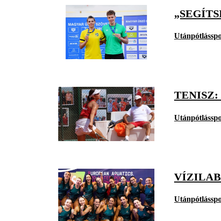
„SEGÍT
Utánpótlásspo
TENISZ:
Utánpótlásspo
VÍZILAB
Utánpótlásspo