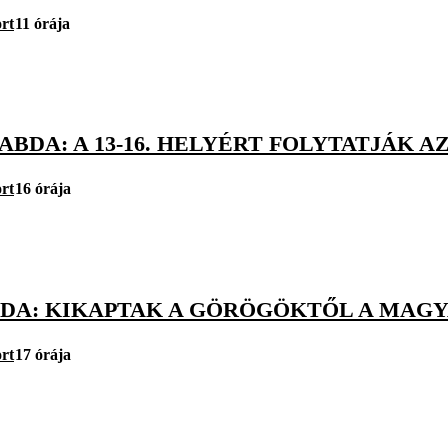
rt
11 órája
BDA: A 13-16. HELYÉRT FOLYTATJÁK AZ
rt
16 órája
DA: KIKAPTAK A GÖRÖGÖKTŐL A MAGYA
rt
17 órája