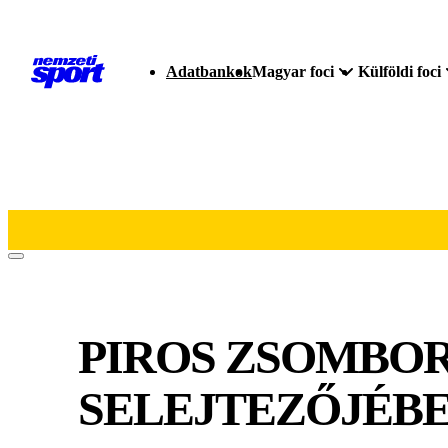
Adatbankok
Magyar foci
Külföldi foci
PIROS ZSOMBO
SELEJTEZŐJÉB