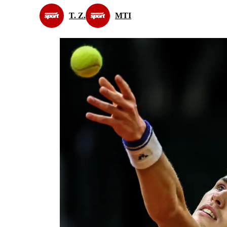
T. Z.
MTI