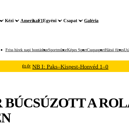
Kézi
Amerika
F1
Egyéni
Csapat
Galéria
Friss hírek napi bontásban
Sportműsor
Képes Sport
Csupasport
Hátsó füves
Utá
NB I: Paks–Kispest-Honvéd 1–0
ÉLŐ!
R BÚCSÚZOTT A RO
EN