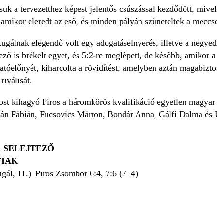
uk a tervezetthez képest jelentős csúszással kezdődött, mive
tt, amikor eleredt az eső, és minden pályán szüneteltek a meccs
tugálnak elegendő volt egy adogatáselnyerés, illetve a negyedi
ző is brékelt egyet, és 5:2-re meglépett, de később, amikor a
atóelőnyét, kiharcolta a rövidítést, amelyben aztán magabizto
riválisát.
st kihagyó Piros a háromkörös kvalifikáció egyetlen magyar r
n Fábián, Fucsovics Márton, Bondár Anna, Gálfi Dalma és 
 SELEJTEZŐ
FIAK
gál, 11.)–Piros Zsombor 6:4, 7:6 (7–4)