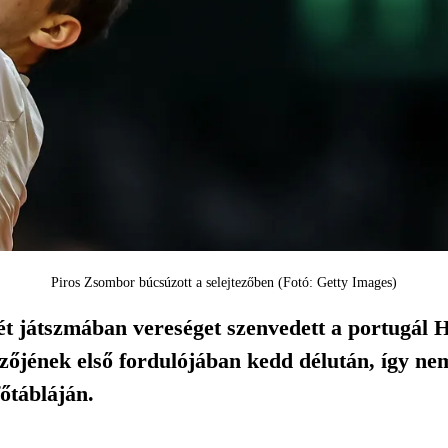
Piros Zsombor búcsúzott a selejtezőben (Fotó: Getty Images)
t játszmában vereséget szenvedett a portugál 
tezőjének első fordulójában kedd délután, így nem 
őtábláján.