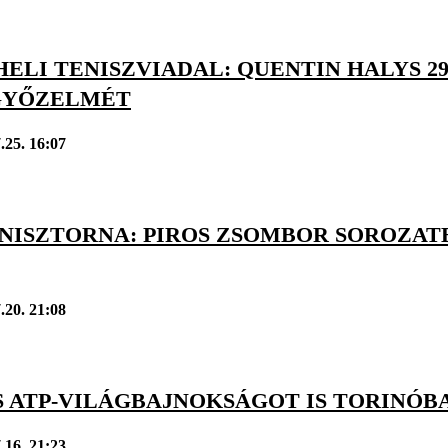
ELI TENISZVIADAL: QUENTIN HALYS 2
GYŐZELMÉT
.25. 16:07
ENISZTORNA: PIROS ZSOMBOR SOROZA
.20. 21:08
ES ATP-VILÁGBAJNOKSÁGOT IS TORINÓ
.16. 21:23