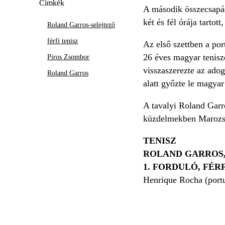
Címkék
A második összecsapás
két és fél órája tarto
Roland Garros-selejtező
férfi tenisz
Az első szettben a por
26 éves magyar tenisze
Piros Zsombor
visszaszerezte az adog
Roland Garros
alatt győzte le magyar 
A tavalyi Roland Garro
küzdelmekben Marozsá
TENISZ
ROLAND GARROS,
1. FORDULÓ, FÉR
Henrique Rocha (portu