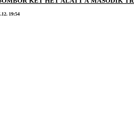
ZSOMBOR KÉT HÉT ALATT A MÁSODIK T
.12. 19:54