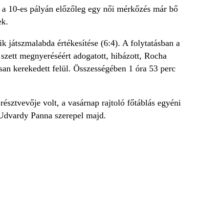
l a 10-es pályán előzőleg egy női mérkőzés már bő
ek.
k játszmalabda értékesítése (6:4). A folytatásban a
 szett megnyeréséért adogatott, hibázott, Rocha
san kerekedett felül. Összességében 1 óra 53 perc
észtvevője volt, a vasárnap rajtoló főtáblás egyéni
Udvardy Panna szerepel majd.