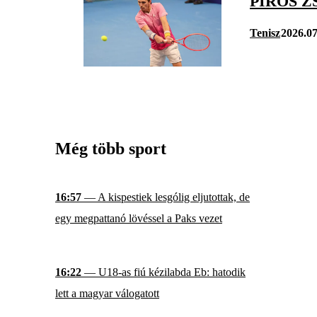
PIROS 
Tenisz
2026.07
Még több sport
16:57
— A kispestiek lesgólig eljutottak, de
egy megpattanó lövéssel a Paks vezet
16:22
— U18-as fiú kézilabda Eb: hatodik
lett a magyar válogatott