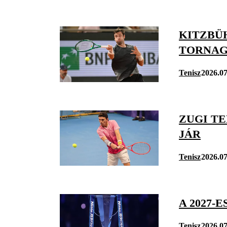
KITZBÜH
TORNA
Tenisz
2026.07
ZUGI T
JÁR
Tenisz
2026.07
A 2027-
Tenisz
2026.07