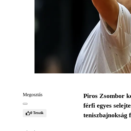
Megosztás
Piros Zsombor ké
férfi egyes selej
0
Tetszik
teniszbajnokság f