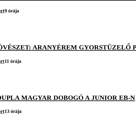
rt
9 órája
ÖVÉSZET: ARANYÉREM GYORSTÜZELŐ PI
rt
11 órája
DUPLA MAGYAR DOBOGÓ A JUNIOR EB-N
rt
13 órája