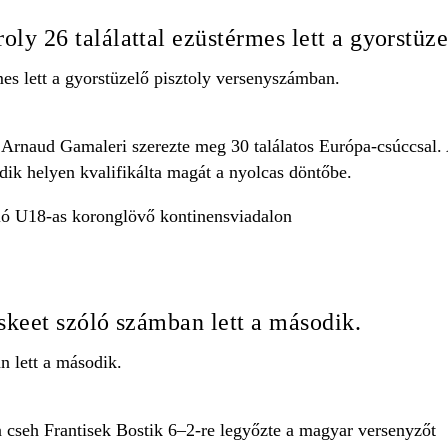
ly 26 találattal ezüstérmes lett a gyorstüz
rmes lett a gyorstüzelő pisztoly versenyszámban.
 Arnaud Gamaleri szerezte meg 30 találatos Európa-csúccsal.
adik helyen kvalifikálta magát a nyolcas döntőbe.
ló U18-as koronglövő kontinensviadalon
skeet szóló számban lett a második.
n lett a második.
cseh Frantisek Bostik 6–2-re legyőzte a magyar versenyzőt