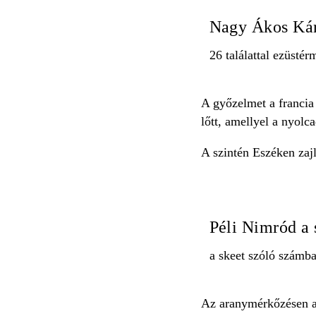
Nagy Ákos Káro
26 találattal ezüsté
A győzelmet a francia
lőtt, amellyel a nyolc
A szintén Eszéken zaj
Péli Nimród a 
a skeet szóló számba
Az aranymérkőzésen a 