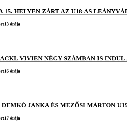
A 15. HELYEN ZÁRT AZ U18-AS LEÁNY
rt
13 órája
JACKL VIVIEN NÉGY SZÁMBAN IS INDUL
rt
16 órája
: DEMKÓ JANKA ÉS MEZŐSI MÁRTON U1
rt
17 órája