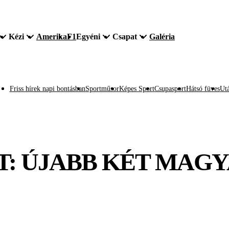
Kézi
Amerika
F1
Egyéni
Csapat
Galéria
Friss hírek napi bontásban
Sportműsor
Képes Sport
Csupasport
Hátsó füves
Utá
: ÚJABB KÉT MAGY