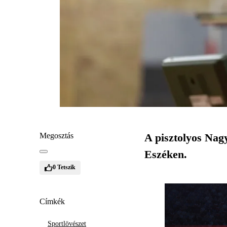
Megosztás
A pisztolyos Nag
Eszéken.
0
Tetszik
Címkék
Sportlövészet