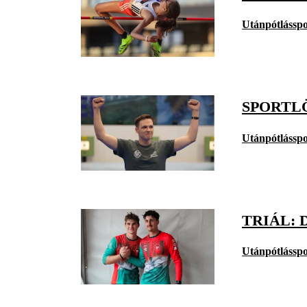
Utánpótlásspo
SPORTL
Utánpótlásspo
TRIÁL: 
Utánpótlásspo