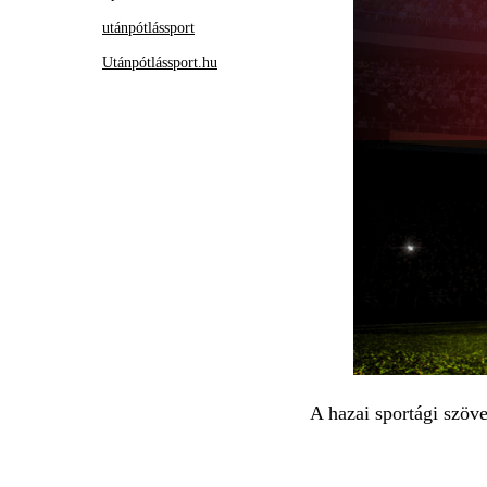
utánpótlássport
Utánpótlássport.hu
A hazai sportági szöve