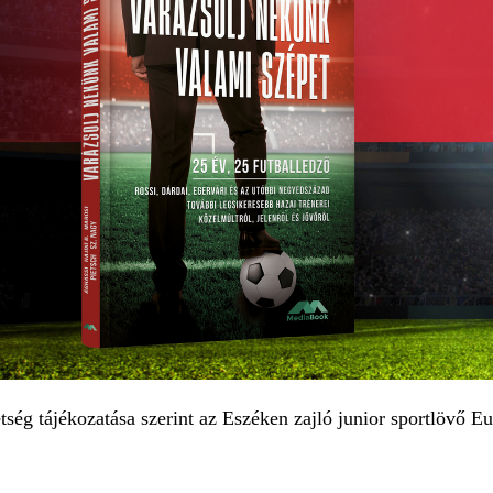
tség tájékozatása szerint az Eszéken zajló junior sportlövő 