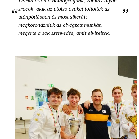
Leírhatatlan a boldogságunk, vannak olyan
srácok, akik az utolsó évüket töltötték az
utánpótlásban és most sikerült
megkoronázniuk az elvégzett munkát,
megérte a sok szenvedés, amit elviseltek.