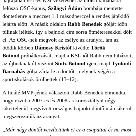
hajrájában 8–7-es KSI vezetésnél az utolsó támadásra
felúszó OSC-kapus,
Szilágyi Ádám
bombája mentette
döntetlenre a meccset 1,1 másodperccel a rendes játékidő
lejárta előtt. A másik oldalon
Rabb Benedek
gólját időn
túlinak ítélték, így a bajnoki cím sorsa ötméteresekkel dőlt
el. Az OSC-nek megvolt az esélye az aranyra, ám az
ötödik körben
Dámosy Kristóf
kivédte
Török
Botond
próbálkozását, majd a KSI-ből Rabb nem hibázott,
az újbudaiaktól viszont
Stotz Botond
igen, majd
Tyukodi
Barnabás
gólja zárta le a döntőt, melynek végén a
sportiskolások örülhettek (13–12).
A finálé MVP-jének választott Rabb Benedek elmondta,
hogy ezzel a 2007-es és 2008-as korosztállyal négy
sikertelenül megvívott országos bajnoki döntő után sikerült
megszerezniük az aranyat.
„
Már négy döntőt veszítettünk el ez a csapattal és ha most