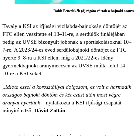
Rabb Benedekék (8) régóta vártak a bajnoki aranyére
Tavaly a KSI az ifjúsági vízilabda-bajnokság döntőjét az
FTC ellen veszítette el 13–11-re, a serdülők fináléjában
pedig az UVSE bizonyult jobbnak a sportiskolásoknál 10–
7-re. A 2023/24-es éved serdülőbajnoki döntőjét az FTC
nyerte 9–8-ra a KSI ellen, míg a 2021/22-es idény
gyermekbajnoki aranymeccsén az UVSE múlta felül 14–
10-re a KSI-seket.
„Mióta ezzel a korosztállyal dolgozom, ez volt a harmadik
országos bajnoki döntőm és két ezüst után most végre
aranyat nyertünk
– nyilatkozta a KSI ifjúsági csapatát
irányító edző,
Dávid Zoltán
. –