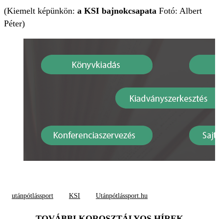
(Kiemelt képünkön:
a KSI bajnokcsapata
Fotó: Albert
Péter)
utánpótlássport
KSI
Utánpótlássport.hu
TOVÁBBI KOROSZTÁLYOS HÍREK