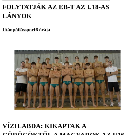
FOLYTATJÁK AZ EB-T AZ U18-AS
LÁNYOK
Utánpótlássport
6 órája
VÍZILABDA: KIKAPTAK A
GÖRÖGÖKTŐL A MAGYAROK AZ U16-