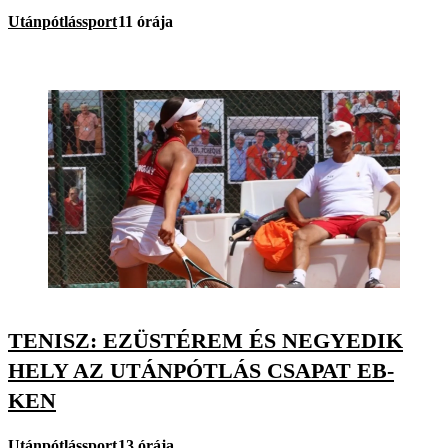
Utánpótlássport
11 órája
TENISZ: EZÜSTÉREM ÉS NEGYEDIK
HELY AZ UTÁNPÓTLÁS CSAPAT EB-
KEN
Utánpótlássport
13 órája