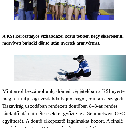
A KSI korosztályos vízilabdázói közül többen négy sikertelenül
megvívott bajnoki döntő után nyertek aranyérmet.
Mint arról beszámoltunk, drámai végjátékban a KSI nyerte
meg a fiú ifjúsági vízilabda-bajnokságot, miután a szegedi
Tiszavirág uszodában rendezett döntőben 8–8-as rendes
játékidő után ötméteresekkel győzte le a Semmelweis OSC
együttesét. A döntő elképesztő izgalmakat hozott. A finálé