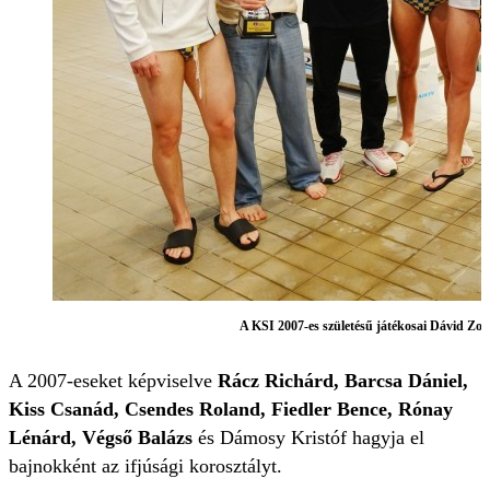
A KSI 2007-es születésű játékosai Dávid Zol
A 2007-eseket képviselve
Rácz Richárd, Barcsa Dániel,
Kiss Csanád, Csendes Roland, Fiedler Bence, Rónay
Lénárd, Végső Balázs
és Dámosy Kristóf hagyja el
bajnokként az ifjúsági korosztályt.