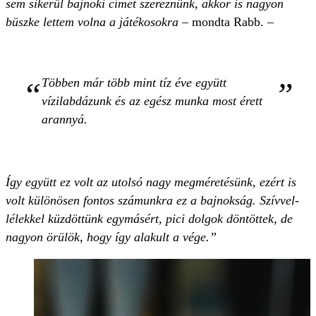
sem sikerül bajnoki címet szereznünk, akkor is nagyon
büszke lettem volna a játékosokra
– mondta Rabb. –
Többen már több mint tíz éve együtt
vízilabdázunk és az egész munka most érett
arannyá.
Így együtt ez volt az utolsó nagy megméretésünk, ezért is
volt különösen fontos számunkra ez a bajnokság. Szívvel-
lélekkel küzdöttünk egymásért, pici dolgok döntöttek, de
nagyon örülök, hogy így alakult a vége.”