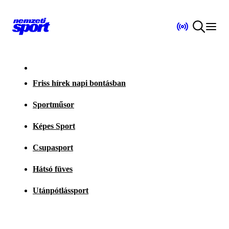
Friss hírek napi bontásban
Sportműsor
Képes Sport
Csupasport
Hátsó füves
Utánpótlássport