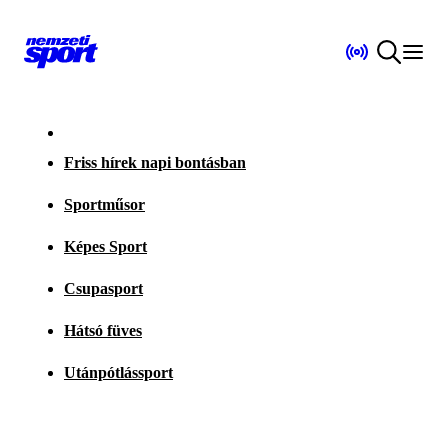
Friss hírek napi bontásban
Sportműsor
Képes Sport
Csupasport
Hátsó füves
Utánpótlássport