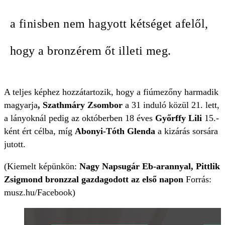
a finisben nem hagyott kétséget afelől,
hogy a bronzérem őt illeti meg.
A teljes képhez hozzátartozik, hogy a fiúmezőny harmadik
magyarja
, Szathmáry Zsombor
a 31 induló közül 21. lett,
a lányoknál pedig az októberben 18 éves
Győrffy Lili
15.-
ként ért célba, míg
Abonyi-Tóth Glenda
a kizárás sorsára
jutott.
(Kiemelt képünkön:
Nagy Napsugár Eb-arannyal, Pittlik
Zsigmond bronzzal gazdagodott az első napon
Forrás:
musz.hu/Facebook)