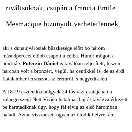
riválisoknak, csupán a francia Emile
Mesmacque bizonyult verhetetlennek,
aki a dunaújvárosiak büszkesége előtt bő három
másodperccel előbb csapott a célba. Hunor mögött a
honfitárs
Poteczin Dániel
is kiválóan teljesített, hiszen
harcban volt a bronzért, végül, ha centikkel is, de az érdi
fiatalember lecsúszott az éremről, s negyedik lett.
A 18-19 esztendős hölgyek 24 fős vízi csatájában a
zalaegerszegi Nett Vivien hatalmas hajrát kivágva érkezett
be harmadiknak úgy, hogy fél távig az első háromban
haladt. Aztán visszaesett ugyan az ötödik helyre, ám