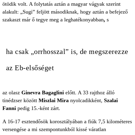
ötödik volt. A folytatás aztán a magyar vágyak szerint
alakult: „Sugi” feljött másodiknak, hogy aztán a befejező
szakaszt már ő tegye meg a leghatékonyabban
,
s
ha csak „orrhosszal” is, de megszerezze
az Eb-elsőséget
az olasz
Ginevra Bagaglini
előtt. A 33 rajthoz álló
tinédzser között
Miszlai Mira
nyolcadikként,
Szalai
Fanni
pedig 15.-ként zárt.
A 16-17 esztendősök korosztályában a fiúk 7,5 kilométeres
versengése a mi szempontunkból kissé váratlan