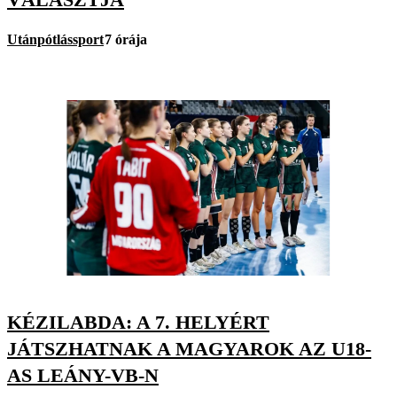
Utánpótlássport
7 órája
KÉZILABDA: A 7. HELYÉRT
JÁTSZHATNAK A MAGYAROK AZ U18-
AS LEÁNY-VB-N