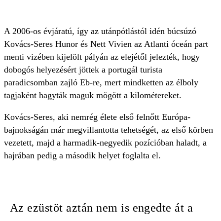
A 2006-os évjáratú, így az utánpótlástól idén búcsúzó
Kovács-Seres Hunor és Nett Vivien az Atlanti óceán part
menti vizében kijelölt pályán az elejétől jelezték, hogy
dobogós helyezésért jöttek a portugál turista
paradicsomban zajló Eb-re, mert mindketten az élboly
tagjaként hagyták maguk mögött a kilométereket.
Kovács-Seres, aki nemrég élete első felnőtt Európa-
bajnokságán már megvillantotta tehetségét, az első körben
vezetett, majd a harmadik-negyedik pozícióban haladt, a
hajrában pedig a második helyet foglalta el.
Az ezüstöt aztán nem is engedte át a