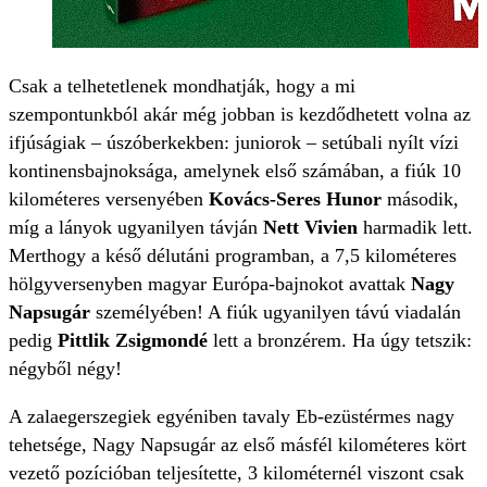
Csak a telhetetlenek mondhatják, hogy a mi
szempontunkból akár még jobban is kezdődhetett volna az
ifjúságiak – úszóberkekben: juniorok – setúbali nyílt vízi
kontinensbajnoksága, amelynek első számában, a fiúk 10
kilométeres versenyében
Kovács-Seres Hunor
második,
míg a lányok ugyanilyen távján
Nett Vivien
harmadik lett.
Merthogy a késő délutáni programban, a 7,5 kilométeres
hölgyversenyben magyar Európa-bajnokot avattak
Nagy
Napsugár
személyében! A fiúk ugyanilyen távú viadalán
pedig
Pittlik Zsigmondé
lett a bronzérem. Ha úgy tetszik:
négyből négy!
A zalaegerszegiek egyéniben tavaly Eb-ezüstérmes nagy
tehetsége, Nagy Napsugár az első másfél kilométeres kört
vezető pozícióban teljesítette, 3 kilométernél viszont csak