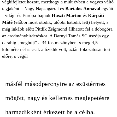
végkifejletet hozott, merthogy a múlt évben a vegyes váltó
tagjaként – Nagy Napsugárral és
Bartalos Annával
együtt
- világ- és Európa-bajnok
Huszti Márton
és
Kárpáti
Máté
(előbbi most ötödik, utóbbi hatodik lett) helyett, s
még inkább előtt Pittlik Zsigmond állhatott fel a dobogóra
az eredményhirdetéskor. A Darnyi Tamás SC úszója egy
darabig „megbújt” a 34 fős mezőnyben, s még 4,5
kilométernél is csak a tízedik volt, aztán fokozatosan tört
előre, s végül
másfél másodpercnyire az ezüstérmes
mögött, nagy és kellemes meglepetésre
harmadikként érkezett be a célba.