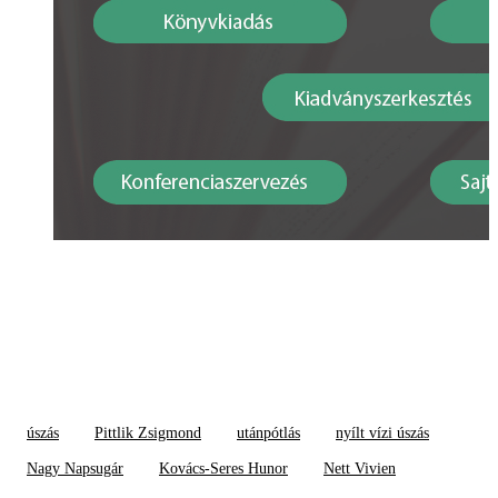
úszás
Pittlik Zsigmond
utánpótlás
nyílt vízi úszás
Nagy Napsugár
Kovács-Seres Hunor
Nett Vivien