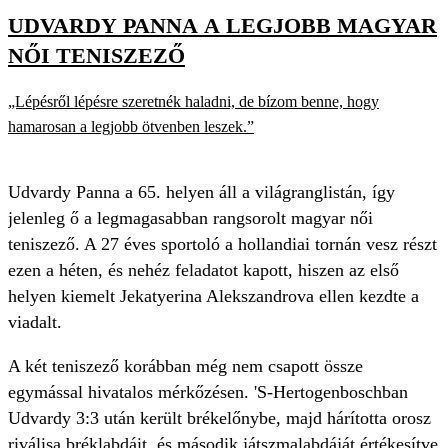
UDVARDY PANNA A LEGJOBB MAGYAR
NŐI TENISZEZŐ
„Lépésről lépésre szeretnék haladni, de bízom benne, hogy
hamarosan a legjobb ötvenben leszek.”
Udvardy Panna a 65. helyen áll a világranglistán, így
jelenleg ő a legmagasabban rangsorolt magyar női
teniszező. A 27 éves sportoló a hollandiai tornán vesz részt
ezen a héten, és nehéz feladatot kapott, hiszen az első
helyen kiemelt Jekatyerina Alekszandrova ellen kezdte a
viadalt.
A két teniszező korábban még nem csapott össze
egymással hivatalos mérkőzésen. 'S-Hertogenboschban
Udvardy 3:3 után került brékelőnybe, majd hárította orosz
riválisa bréklabdáit, és második játszmalabdáját értékesítve