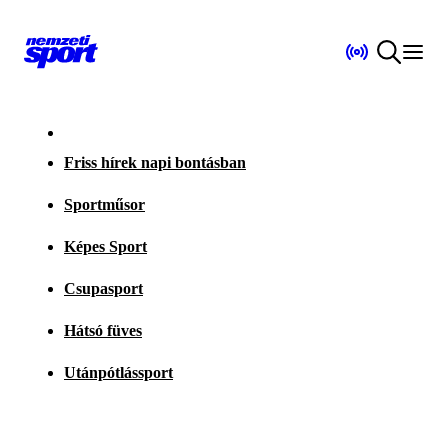
Friss hírek napi bontásban
Sportműsor
Képes Sport
Csupasport
Hátsó füves
Utánpótlássport