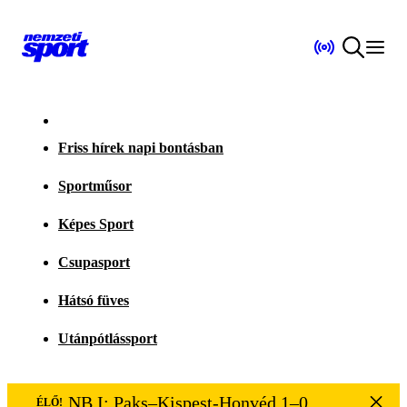
Friss hírek napi bontásban
Sportműsor
Képes Sport
Csupasport
Hátsó füves
Utánpótlássport
NB I: Paks–Kispest-Honvéd 1–0
ÉLŐ!