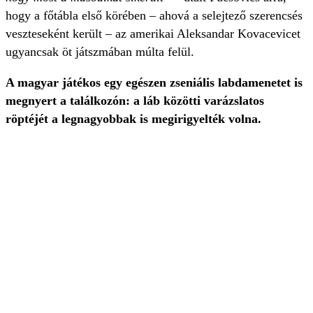
hogy a főtábla első körében – ahová a selejtező szerencsés
veszteseként került – az amerikai Aleksandar Kovacevicet
ugyancsak öt játszmában múlta felül.
A magyar játékos egy egészen zseniális labdamenetet is
megnyert a találkozón: a láb közötti varázslatos
röptéjét a legnagyobbak is megirigyelték volna.