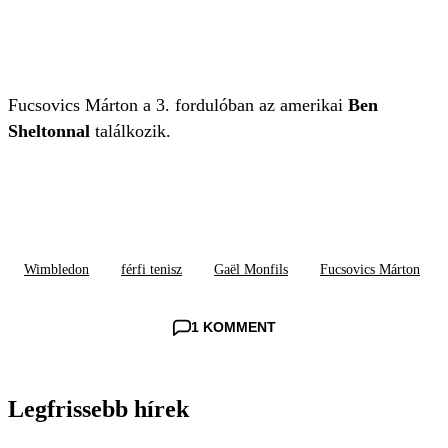
Fucsovics Márton a 3. fordulóban az amerikai
Ben
Sheltonnal
találkozik.
Wimbledon
férfi tenisz
Gaël Monfils
Fucsovics Márton
1 KOMMENT
Legfrissebb hírek