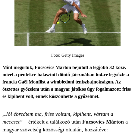
Fotó: Getty Images
Mint megírtuk, Fucsovics Márton bejutott a legjobb 32 közé,
mivel a péntekre halasztott döntő játszmában 6:4-re legyőzte a
francia Gaël Monfilst a wimbledoni teniszbajnokságon. Az
ötszettes győzelem után a magyar játékos úgy fogalmazott: friss
és kipihent volt, ennek köszönhette a győzelmet.
„Jól ébredtem ma, friss voltam, kipihent, vártam a
meccset”
– értékelt a találkozó után
Fucsovics Márton
a
magyar szövetség közösségi oldalán, hozzátéve: