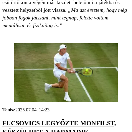
csütörtökön a végén már kezdett belejönni a játékba és
vesztett helyzetből jött vissza.
„Ma azt éreztem, hogy még
jobban fogok játszani, mint tegnap, felette voltam
mentálisan és fizikailag is.”
Tenisz
2025.07.04. 14:23
FUCSOVICS LEGYŐZTE MONFILST,
KÉSZÜLHET A HARMADIK