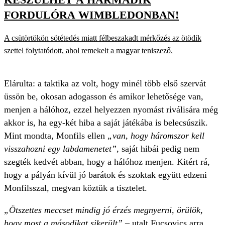
FORDULÓRA WIMBLEDONBAN!
A csütörtökön sötétedés miatt félbeszakadt mérkőzés az ötödik
szettel folytatódott, ahol remekelt a magyar teniszező.
Elárulta: a taktika az volt, hogy minél több első szervát
üssön be, okosan adogasson és amikor lehetősége van,
menjen a hálóhoz, ezzel helyezzen nyomást riválisára még
akkor is, ha egy-két hiba a saját játékába is belecsúszik.
Mint mondta, Monfils ellen
„van, hogy háromszor kell
visszahozni egy labdamenetet”
, saját hibái pedig nem
szegték kedvét abban, hogy a hálóhoz menjen. Kitért rá,
hogy a pályán kívül jó barátok és szoktak együtt edzeni
Monfilsszal, megvan köztük a tisztelet.
„Ötszettes meccset mindig jó érzés megnyerni, örülök,
hogy most a másodikat sikerült”
– utalt Fucsovics arra,