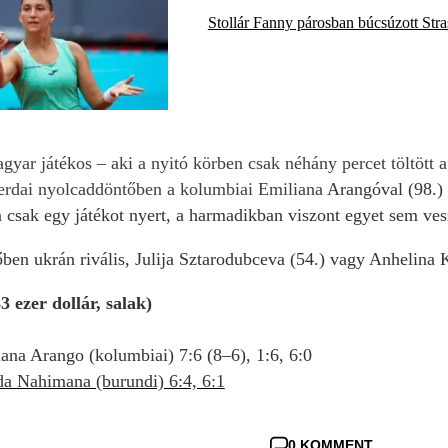
Stollár Fanny párosban búcsúzott Str
agyar játékos – aki a nyitó körben csak néhány percet töltött
zerdai nyolcaddöntőben a kolumbiai Emiliana
Arangóval (98.) 
csak egy játékot nyert, a harmadikban viszont egyet sem vesz
en ukrán rivális, Julija Sztarodubceva (54.) vagy Anhelina K
 ezer dollár, salak)
na Arango (kolumbiai) 7:6 (8–6), 1:6, 6:0
a Nahimana (burundi) 6:4, 6:1
0 KOMMENT