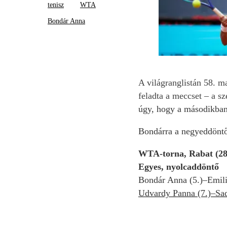
tenisz
WTA
Bondár Anna
A világranglistán 58. m
feladta a meccset – a s
úgy, hogy a másodikban 
Bondárra a negyeddöntőb
WTA-torna, Rabat (283
Egyes, n
yolcaddöntő
Bondár Anna (5.)–Emilia
Udvardy Panna (7.)–Sad