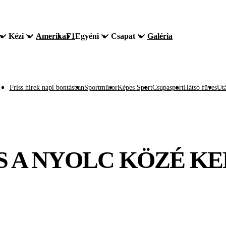
Kézi
Amerika
F1
Egyéni
Csapat
Galéria
Friss hírek napi bontásban
Sportműsor
Képes Sport
Csupasport
Hátsó füves
Utá
S A NYOLC KÖZÉ K