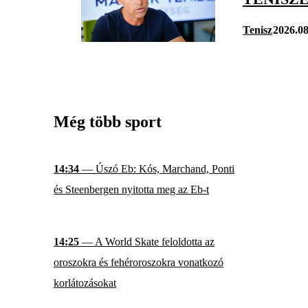
Tenisz
2026.08
Még több sport
14:34
— Úszó Eb: Kós, Marchand, Ponti
és Steenbergen nyitotta meg az Eb-t
14:25
— A World Skate feloldotta az
oroszokra és fehéroroszokra vonatkozó
korlátozásokat