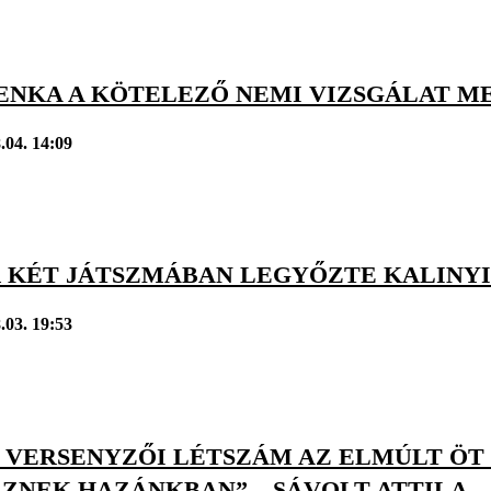
ENKA A KÖTELEZŐ NEMI VIZSGÁLAT M
.04. 14:09
 KÉT JÁTSZMÁBAN LEGYŐZTE KALINY
.03. 19:53
 VERSENYZŐI LÉTSZÁM AZ ELMÚLT ÖT 
EZNEK HAZÁNKBAN” – SÁVOLT ATTILA