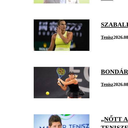
SZABAL
Tenisz
2026.08
BONDÁR
Tenisz
2026.08
„NŐTT A
TENISZ