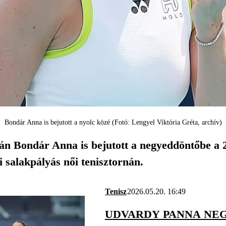
Bondár Anna is bejutott a nyolc közé (Fotó: Lengyel Viktória Gréta, archív)
 Bondár Anna is bejutott a negyeddöntőbe a 283
i salakpályás női tenisztornán.
Tenisz
2026.05.20. 16:49
UDVARDY PANNA NE