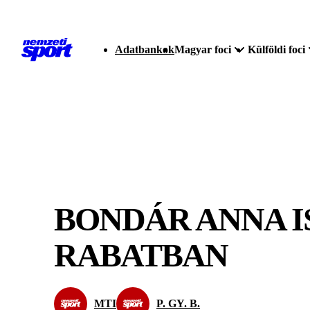
Adatbankok
Magyar foci
Külföldi foci
BONDÁR ANNA I
RABATBAN
MTI
P. GY. B.