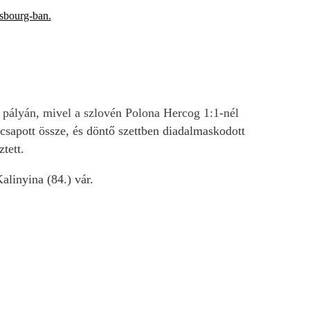
asbourg-ban.
 a pályán, mivel a szlovén Polona Hercog 1:1-nél
csapott össze, és döntő szettben diadalmaskodott
tett.
alinyina (84.) vár.