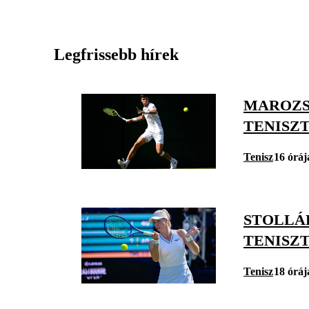
Legfrissebb hírek
MAROZS
TENISZ
Tenisz
16 óráj
STOLLÁ
TENISZ
Tenisz
18 óráj