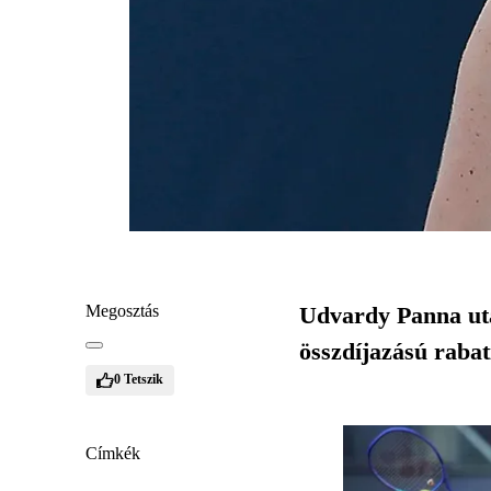
Megosztás
Udvardy Panna után
összdíjazású rabat
0
Tetszik
Címkék