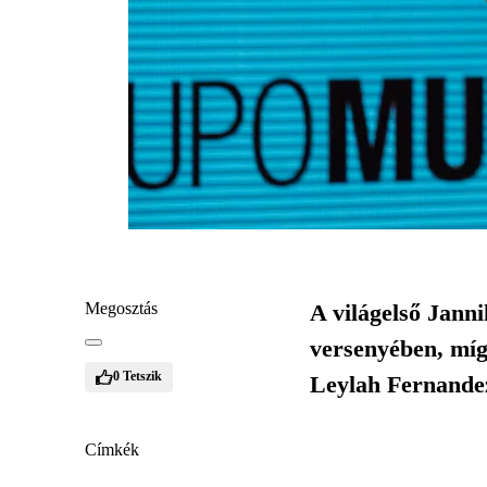
Megosztás
A világelső Janni
versenyében, míg
0
Tetszik
Leylah Fernandez 
Címkék