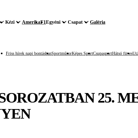
Kézi
Amerika
F1
Egyéni
Csapat
Galéria
Friss hírek napi bontásban
Sportműsor
Képes Sport
Csupasport
Hátsó füves
Utá
 SOROZATBAN 25. M
NYEN