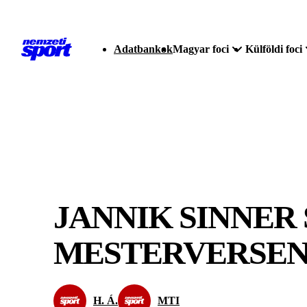
Adatbankok
Magyar foci
Külföldi foci
JANNIK SINNER
MESTERVERSE
H. Á.
MTI