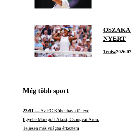
OSZAKA
NYERT
Tenisz
2026.07
Még több sport
23:51
— Az FC Köbenhavn fél éve
figyelte Markgráf Ákost; Csongvai Áron:
Teljesen más világba érkeztem