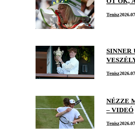
ÖT OK,
Tenisz
2026.07
SINNER
VESZÉL
Tenisz
2026.07
NÉZZE 
– VIDEÓ
Tenisz
2026.07