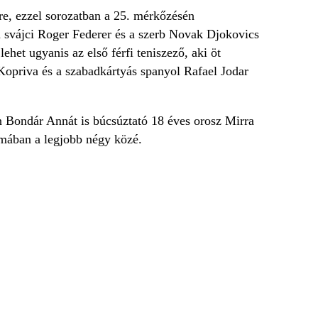
-re, ezzel sorozatban a 25. mérkőzésén
a svájci Roger Federer és a szerb Novak Djokovics
ehet ugyanis az első férfi teniszező, aki öt
Kopriva és a szabadkártyás spanyol Rafael Jodar
 Bondár Annát is búcsúztató 18 éves orosz Mirra
szmában a legjobb négy közé.