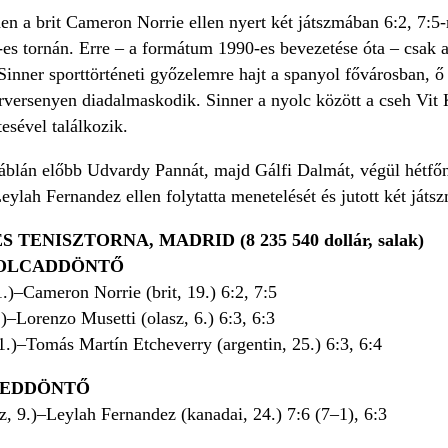
en a brit Cameron Norrie ellen nyert két játszmában 6:2, 7:5
es tornán. Erre – a formátum 1990-es bevezetése óta – csak 
Sinner sporttörténeti győzelemre hajt a spanyol fővárosban, ő l
versenyen diadalmaskodik. Sinner a nyolc között a cseh Vit 
esével találkozik.
áblán előbb Udvardy Pannát, majd Gálfi Dalmát, végül hétfőn
ylah Fernandez ellen folytatta menetelését és jutott két ját
S TENISZTORNA, MADRID (8 235 540 dollár, salak)
YOLCADDÖNTŐ
1.)–Cameron Norrie (brit, 19.) 6:2, 7:5
.)–Lorenzo Musetti (olasz, 6.) 6:3, 6:3
21.)–Tomás Martín Etcheverry (argentin, 25.) 6:3, 6:4
YEDDÖNTŐ
z, 9.)–Leylah Fernandez (kanadai, 24.) 7:6 (7–1), 6:3