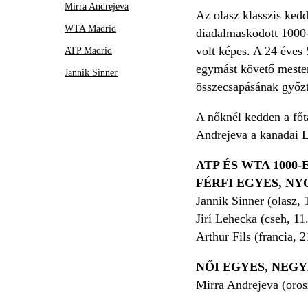
Mirra Andrejeva
Az olasz klasszis kedd
WTA Madrid
diadalmaskodott 1000-
volt képes. A 24 éves 
ATP Madrid
egymást követő mester
Jannik Sinner
összecsapásának győzt
A nőknél kedden a főt
Andrejeva a kanadai Le
ATP ÉS WTA 1000-E
FÉRFI EGYES, N
Jannik Sinner (olasz, 
Jirí Lehecka (cseh, 11
Arthur Fils (francia, 
NŐI EGYES, NEG
Mirra Andrejeva (oros