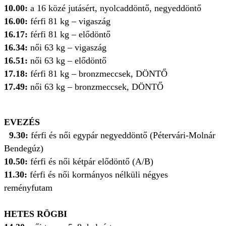
10.00:
a 16 közé jutásért, nyolcaddöntő, negyeddöntő
16.00:
férfi 81 kg – vigaszág
16.17:
férfi 81 kg – elődöntő
16.34:
női 63 kg – vigaszág
16.51:
női 63 kg – elődöntő
17.18:
férfi 81 kg – bronzmeccsek, DÖNTŐ
17.49:
női 63 kg – bronzmeccsek, DÖNTŐ
EVEZÉS
9.30:
férfi és női egypár negyeddöntő (Pétervári-Molnár
Bendegúz)
10.50:
férfi és női kétpár elődöntő (A/B)
11.30:
férfi és női kormányos nélküli négyes
reményfutam
HETES RÖGBI