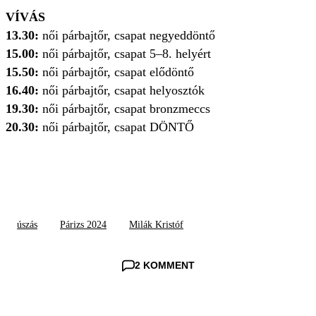
VÍVÁS
13.30:
női párbajtőr, csapat negyeddöntő
15.00:
női párbajtőr, csapat 5–8. helyért
15.50:
női párbajtőr, csapat elődöntő
16.40:
női párbajtőr, csapat helyosztók
19.30:
női párbajtőr, csapat bronzmeccs
20.30:
női párbajtőr, csapat DÖNTŐ
úszás
Párizs 2024
Milák Kristóf
2 KOMMENT