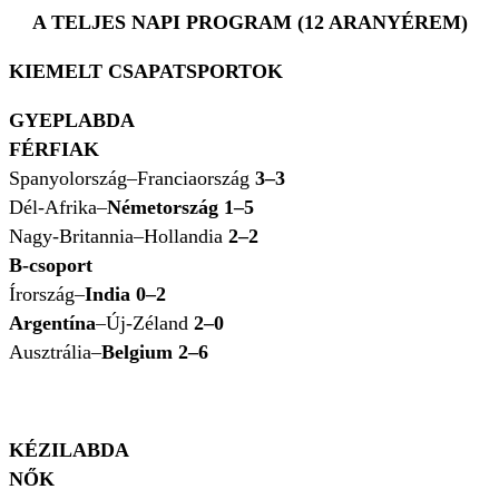
A TELJES NAPI PROGRAM (12 ARANYÉREM)
KIEMELT CSAPATSPORTOK
GYEPLABDA
FÉRFIAK
Spanyolország–Franciaország
3–3
Dél-Afrika–
Németország 1–5
Nagy-Britannia–Hollandia
2–2
B-csoport
Írország–
India 0–2
Argentína
–Új-Zéland
2–0
Ausztrália–
Belgium 2–6
KÉZILABDA
NŐK