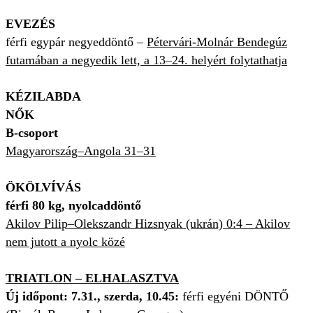
EVEZÉS
férfi egypár negyeddöntő –
Pétervári-Molnár Bendegúz
futamában a negyedik lett, a 13–24. helyért folytathatja
KÉZILABDA
NŐK
B-csoport
Magyarország–Angola 31–31
ÖKÖLVÍVÁS
férfi 80 kg, nyolcaddöntő
Akilov Pilip–Olekszandr Hizsnyak (ukrán) 0:4 – Akilov
nem jutott a nyolc közé
TRIATLON – ELHALASZTVA
Új időpont: 7.31., szerda, 10.45:
férfi egyéni DÖNTŐ