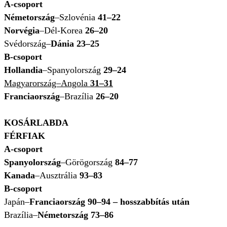
A-csoport
Németország
–Szlovénia
41–22
Norvégia
–Dél-Korea
26–20
Svédország–
Dánia 23–25
B-csoport
Hollandia
–Spanyolország
29–24
Magyarország–Angola
31–31
Franciaország
–Brazília
26–20
KOSÁRLABDA
FÉRFIAK
A-csoport
Spanyolország
–Görögország
84–77
Kanada
–Ausztrália
93–83
B-csoport
Japán–
Franciaország 90–94 – hosszabbítás után
Brazília–
Németország 73–86