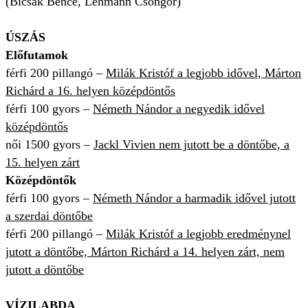
(Bicsák Bence, Lehmann Csongor)
ÚSZÁS
Előfutamok
férfi 200 pillangó –
Milák Kristóf a legjobb idővel, Márton
Richárd a 16. helyen középdöntős
férfi 100 gyors –
Németh Nándor a negyedik idővel
középdöntős
női 1500 gyors –
Jackl Vivien nem jutott be a döntőbe, a
15. helyen zárt
Középdöntők
férfi 100 gyors –
Németh Nándor a harmadik idővel jutott
a szerdai döntőbe
férfi 200 pillangó –
Milák Kristóf a legjobb eredménynel
jutott a döntőbe, Márton Richárd a 14. helyen zárt, nem
jutott a döntőbe
VÍZILABDA