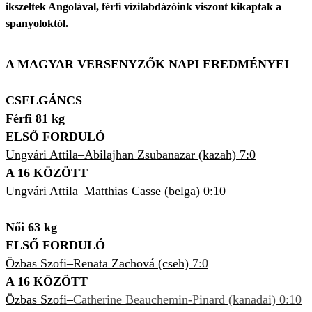
ikszeltek Angolával, férfi vízilabdázóink viszont kikaptak a
spanyoloktól.
A MAGYAR VERSENYZŐK NAPI EREDMÉNYEI
CSELGÁNCS
Férfi 81 kg
ELSŐ FORDULÓ
Ungvári Attila–Abilajhan Zsubanazar (kazah) 7:0
A 16 KÖZÖTT
Ungvári Attila–Matthias Casse (belga) 0:10
Női 63 kg
ELSŐ FORDULÓ
Özbas Szofi–Renata Zachová (cseh)
7:0
A 16 KÖZÖTT
Özbas Szofi–
Catherine Beauchemin-Pinard (kanadai) 0:10