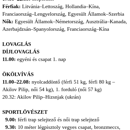
Férfiak:
Litvánia–Lettoszág, Hollandia–Kína,
Franciaország–Lengyelország, Egyesült Államok–Szerbia
Nők:
Egyesült Államok–Németország, Ausztrália–Kanada,
Azerbajdzsán–Spanyolország, Franciaország–Kína
LOVAGLÁS
DÍJLOVAGLÁS
11.00:
egyéni és csapat 1. nap
ÖKÖLVÍVÁS
11.00–22.08:
nyolcaddöntő (férfi 51 kg, férfi 80 kg –
Akilov Pilip, női 54 kg), 1. forduló (női 57 kg)
20.32: Akilov Pilip–Hizsnjak (ukrán)
SPORTLÖVÉSZET
9.00:
férfi trap selejtező és női trap selejtező
9.30:
10 méter légpisztoly vegyes csapat, bronzmeccs,