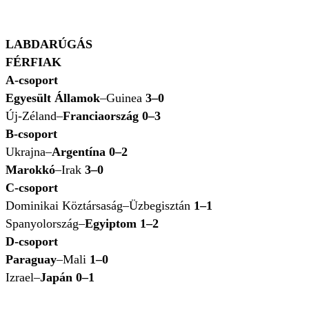
LABDARÚGÁS
FÉRFIAK
A-csoport
Egyesült Államok
–Guinea
3–0
Új-Zéland–
Franciaország 0–3
B-csoport
Ukrajna–
Argentína 0–2
Marokkó
–Irak
3–0
C-csoport
Dominikai Köztársaság–Üzbegisztán
1–1
Spanyolország–
Egyiptom 1–2
D-csoport
Paraguay
–Mali
1–0
Izrael–
Japán 0–1