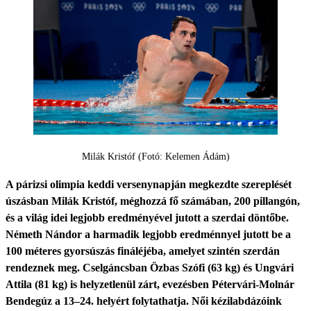
Milák Kristóf (Fotó: Kelemen Ádám)
A párizsi olimpia keddi versenynapján megkezdte szereplését
úszásban Milák Kristóf, méghozzá fő számában, 200 pillangón,
és a világ idei legjobb eredményével jutott a szerdai döntőbe.
Németh Nándor a harmadik legjobb eredménnyel jutott be a
100 méteres gyorsúszás fináléjéba, amelyet szintén szerdán
rendeznek meg. Cselgáncsban Özbas Szófi (63 kg) és Ungvári
Attila (81 kg) is helyzetlenül zárt, evezésben Pétervári-Molnár
Bendegúz a 13–24. helyért folytathatja. Női kézilabdázóink