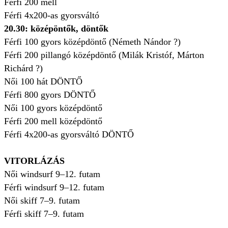
Férfi 200 mell
Férfi 4x200-as gyorsváltó
20.30: középöntők, döntők
Férfi 100 gyors középdöntő (Németh Nándor ?)
Férfi 200 pillangó középdöntő (Milák Kristóf, Márton
Richárd ?)
Női 100 hát DÖNTŐ
Férfi 800 gyors DÖNTŐ
Női 100 gyors középdöntő
Férfi 200 mell középdöntő
Férfi 4x200-as gyorsváltó DÖNTŐ
VITORLÁZÁS
Női windsurf 9–12. futam
Férfi windsurf 9–12. futam
Női skiff 7–9. futam
Férfi skiff 7–9. futam