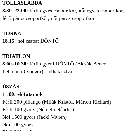
TOLLASLABDA
8.30–22.00:
férfi egyes csoportkör, női egyes csoportkör,
férfi páros csoportkör, női páros csoportkör
TORNA
18.15:
női csapat DÖNTŐ
TRIATLON
8.00–10.30:
férfi egyéni DÖNTŐ (Bicsák Bence,
Lehmann Csongor) – elhalasztva
ÚSZÁS
11.00: előfutamok
Férfi 200 pillangó (Milák Kristóf, Márton Richárd)
Férfi 100 gyors (Németh Nándor)
Női 1500 gyors (Jackl Vivien)
Női 100 gyors