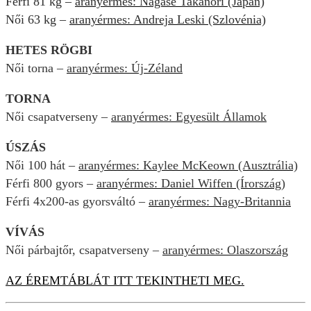
Férfi 81 kg –
aranyérmes:
Nagase Takanori (Japán)
Női 63 kg –
aranyérmes: Andreja Leski (Szlovénia)
HETES RÖGBI
Női torna –
aranyérmes: Új-Zéland
TORNA
Női csapatverseny –
aranyérmes: Egyesült Államok
ÚSZÁS
Női 100 hát –
aranyérmes: Kaylee McKeown (Ausztrália)
Férfi 800 gyors –
aranyérmes: Daniel Wiffen (Írország)
Férfi 4x200-as gyorsváltó –
aranyérmes: Nagy-Britannia
VÍVÁS
Női párbajtőr, csapatverseny –
aranyérmes: Olaszország
AZ ÉREMTÁBLÁT ITT TEKINTHETI MEG.