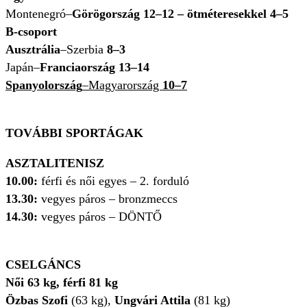
Montenegró–
Görögország 12–12 – ötméteresekkel 4–5
B-csoport
Ausztrália
–Szerbia
8–3
Japán–
Franciaország 13–14
Spanyolország
–Magyarország
10–7
TOVÁBBI SPORTÁGAK
ASZTALITENISZ
10.00:
férfi és női egyes – 2. forduló
13.30:
vegyes páros – bronzmeccs
14.30:
vegyes páros – DÖNTŐ
CSELGÁNCS
Női 63 kg, férfi 81 kg
Özbas Szofi
(63 kg),
Ungvári Attila
(81 kg)