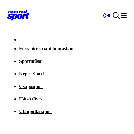
Friss hírek napi bontásban
Sportműsor
Képes Sport
Csupasport
Hátsó füves
Utánpótlássport