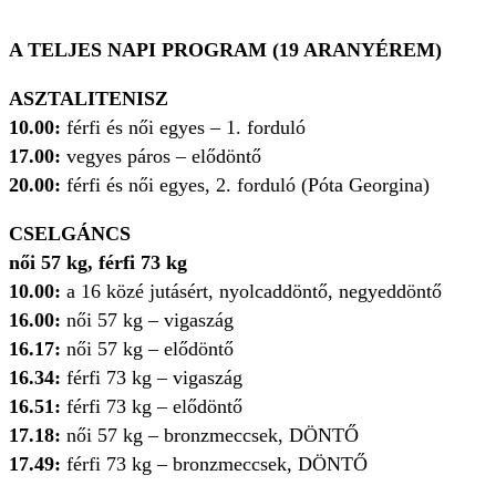
A TELJES NAPI PROGRAM (19 ARANYÉREM)
ASZTALITENISZ
10.00:
férfi és női egyes – 1. forduló
17.00:
vegyes páros – elődöntő
20.00:
férfi és női egyes, 2. forduló (Póta Georgina)
CSELGÁNCS
női 57 kg, férfi 73 kg
10.00:
a 16 közé jutásért, nyolcaddöntő, negyeddöntő
16.00:
női 57 kg – vigaszág
16.17:
női 57 kg – elődöntő
16.34:
férfi 73 kg – vigaszág
16.51:
férfi 73 kg – elődöntő
17.18:
női 57 kg – bronzmeccsek, DÖNTŐ
17.49:
férfi 73 kg – bronzmeccsek, DÖNTŐ