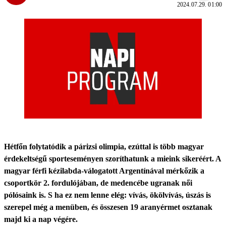
2024.07.29. 01:00
Hétfőn folytatódik a párizsi olimpia, ezúttal is több magyar
érdekeltségű sporteseményen szoríthatunk a mieink sikeréért. A
magyar férfi kézilabda-válogatott Argentínával mérkőzik a
csoportkör 2. fordulójában, de medencébe ugranak női
pólósaink is. S ha ez nem lenne elég: vívás, ökölvívás, úszás is
szerepel még a menüben, és összesen 19 aranyérmet osztanak
majd ki a nap végére.