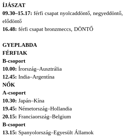
ÍJÁSZAT
09.30–15.17:
férfi csapat nyolcaddöntő, negyeddöntő,
elődöntő
16.48:
férfi csapat bronzmeccs, DÖNTŐ
GYEPLABDA
FÉRFIAK
B-csoport
10.00:
Írország–Ausztrália
12.45:
India–Argentína
NŐK
A-csoport
10.30:
Japán–Kína
19.45:
Németország–Hollandia
20.15:
Franciaország–Belgium
B-csoport
13.15:
Spanyolország–Egyesült Államok