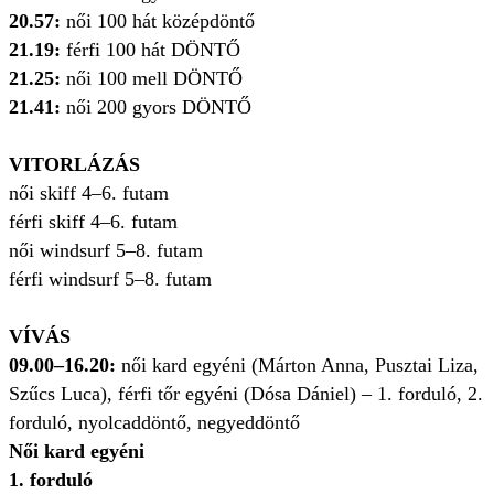
20.57:
női 100 hát középdöntő
21.19:
férfi 100 hát DÖNTŐ
21.25:
női 100 mell DÖNTŐ
21.41:
női 200 gyors DÖNTŐ
VITORLÁZÁS
női skiff 4–6. futam
férfi skiff 4–6. futam
női windsurf 5–8. futam
férfi windsurf 5–8. futam
VÍVÁS
09.00–16.20:
női kard egyéni (Márton Anna, Pusztai Liza,
Szűcs Luca), férfi tőr egyéni (Dósa Dániel) – 1. forduló, 2.
forduló, nyolcaddöntő, negyeddöntő
Női kard egyéni
1. forduló