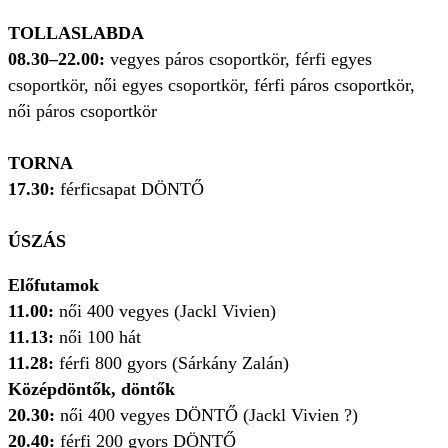
TOLLASLABDA
08.30–22.00:
vegyes páros csoportkör, férfi egyes
csoportkör, női egyes csoportkör, férfi páros csoportkör,
női páros csoportkör
TORNA
17.30:
férficsapat DÖNTŐ
ÚSZÁS
Előfutamok
11.00:
női 400 vegyes (Jackl Vivien)
11.13:
női 100 hát
11.28:
férfi 800 gyors (Sárkány Zalán)
Középdöntők, döntők
20.30:
női 400 vegyes DÖNTŐ (Jackl Vivien ?)
20.40:
férfi 200 gyors DÖNTŐ