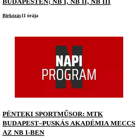
BUDAPESTEN; NB I, NB II, NB III
Birkózás
11 órája
PÉNTEKI SPORTMŰSOR: MTK
BUDAPEST–PUSKÁS AKADÉMIA MECCS
AZ NB I-BEN