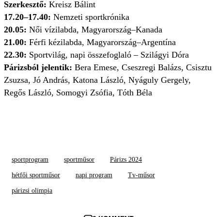
Szerkesztő:
Kreisz Bálint
17.20–17.40:
Nemzeti sportkrónika
20.05:
Női vízilabda, Magyarország–Kanada
21.00:
Férfi kézilabda, Magyarország–Argentína
22.30:
Sportvilág, napi összefoglaló – Szilágyi Dóra
Párizsból jelentik:
Bera Emese, Cseszregi Balázs, Csisztu
Zsuzsa, Jó András, Katona László, Nyáguly Gergely,
Regős László, Somogyi Zsófia, Tóth Béla
sportprogram
sportműsor
Párizs 2024
hétfői sportműsor
napi program
Tv-műsor
párizsi olimpia