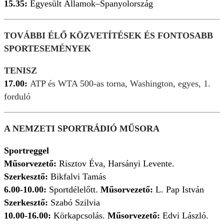
15.35:
Egyesült Államok–Spanyolország
TOVÁBBI ÉLŐ KÖZVETÍTÉSEK ÉS FONTOSABB
SPORTESEMÉNYEK
TENISZ
17.00:
ATP és WTA 500-as torna, Washington, egyes, 1.
forduló
A NEMZETI SPORTRÁDIÓ MŰSORA
Sportreggel
Műsorvezető:
Risztov Éva, Harsányi Levente.
Szerkesztő:
Bikfalvi Tamás
6.00-10.00:
Sportdélelőtt.
Műsorvezető:
L. Pap István
Szerkesztő:
Szabó Szilvia
10.00-16.00:
Körkapcsolás.
Műsorvezető:
Edvi László.