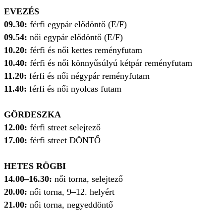
EVEZÉS
09.30:
férfi egypár elődöntő (E/F)
09.54:
női egypár elődöntő (E/F)
10.20:
férfi és női kettes reményfutam
10.40:
férfi és női könnyűsúlyú kétpár reményfutam
11.20:
férfi és női négypár reményfutam
11.40:
férfi és női nyolcas futam
GÖRDESZKA
12.00:
férfi street selejtező
17.00:
férfi street DÖNTŐ
HETES RÖGBI
14.00–16.30:
női torna, selejtező
20.00:
női torna, 9–12. helyért
21.00:
női torna, negyeddöntő