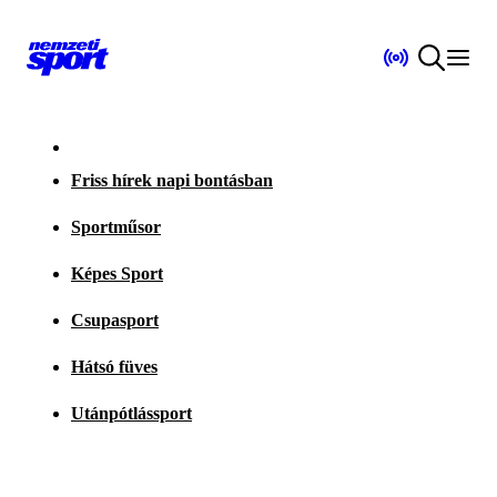
Friss hírek napi bontásban
Sportműsor
Képes Sport
Csupasport
Hátsó füves
Utánpótlássport