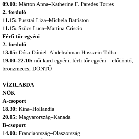
09.00:
Márton Anna–Katherine F. Paredes Torres
2. forduló
11.15:
Pusztai Liza–Michela Battiston
11.15:
Szűcs Luca–Martina Criscio
Férfi tőr egyéni
2. forduló
13.05:
Dósa Dániel–Abdelrahman Husszein Tolba
19.00–22.10:
női kard egyéni, férfi tőr egyéni – elődöntő,
bronzmeccs, DÖNTŐ
VÍZILABDA
NŐK
A-csoport
18.30:
Kína–Hollandia
20.05:
Magyarország–Kanada
B-csoport
14.00:
Franciaország–Olaszország