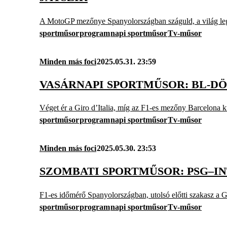
A MotoGP mezőnye Spanyolországban száguld, a világ leg
sportműsor
program
napi sportműsor
Tv-műsor
Minden más foci
2025.05.31. 23:59
VASÁRNAPI SPORTMŰSOR: BL-DÖ
Véget ér a Giro d’Italia, míg az F1-es mezőny Barcelona 
sportműsor
program
napi sportműsor
Tv-műsor
Minden más foci
2025.05.30. 23:53
SZOMBATI SPORTMŰSOR: PSG–I
F1-es időmérő Spanyolországban, utolsó előtti szakasz a G
sportműsor
program
napi sportműsor
Tv-műsor