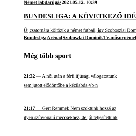
Német labdarúgás
2021.05.12. 10:39
BUNDESLIGA: A KÖVETKEZŐ IDÉ
Új csatornára költözik a német futball, így Szoboszlai Dom
Bundesliga
Aréna4
Szoboszlai Dominik
Tv-műsor
német
Még több sport
21:32
— A női után a férfi ifjúsági válogatottunk
sem jutott elődöntőbe a kézilabda-vb-n
21:17
— Gert Remmel: Nem szoktunk hozzá az
ilyen színvonalú meccsekhez, de jól teljesítettünk