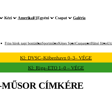
Kézi
Amerika
F1
Egyéni
Csapat
Galéria
Friss hírek napi bontásban
Sportműsor
Képes Sport
Csupasport
Hátsó füves
Utá
Kl: DVSC–Köbenhavn 0–3– VÉGE
Kl: Riga–ETO 1–0 – VÉGE
-MŰSOR
CÍMKÉRE