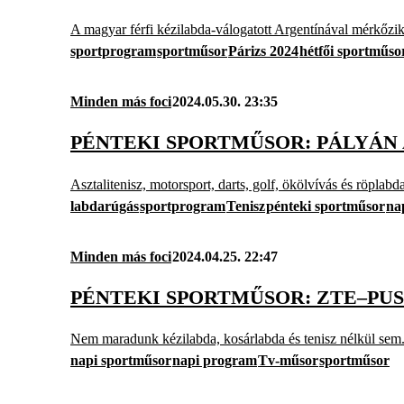
A magyar férfi kézilabda-válogatott Argentínával mérkőzik 
sportprogram
sportműsor
Párizs 2024
hétfői sportműso
Minden más foci
2024.05.30. 23:35
PÉNTEKI SPORTMŰSOR: PÁLYÁN
Asztalitenisz, motorsport, darts, golf, ökölvívás és röplab
labdarúgás
sportprogram
Tenisz
pénteki sportműsor
na
Minden más foci
2024.04.25. 22:47
PÉNTEKI SPORTMŰSOR: ZTE–PU
Nem maradunk kézilabda, kosárlabda és tenisz nélkül sem
napi sportműsor
napi program
Tv-műsor
sportműsor