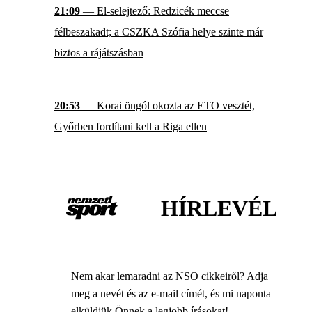
21:09
— El-selejtező: Redzicék meccse
félbeszakadt; a CSZKA Szófia helye szinte már
biztos a rájátszásban
20:53
— Korai öngól okozta az ETO vesztét,
Győrben fordítani kell a Riga ellen
HÍRLEVÉL
Nem akar lemaradni az NSO cikkeiről? Adja
meg a nevét és az e-mail címét, és mi naponta
elküldjük Önnek a legjobb írásokat!