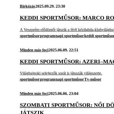
Birkózás
2025.09.29. 23:30
KEDDI SPORTMŰSOR: MARCO ROS
A Veszprém elődöntőt játszik a férfi kézilabda-klubvilágb
sportműsor
program
napi sportműsor
keddi sportműso
Minden más foci
2025.06.09. 22:51
KEDDI SPORTMŰSOR: AZERI–MA
Világbajnoki selejtezők sorát is játsszák világszerte.
sportműsor
program
napi sportműsor
Tv-műsor
Minden más foci
2025.06.06. 23:04
SZOMBATI SPORTMŰSOR: NŐI D
JÁTSZIK