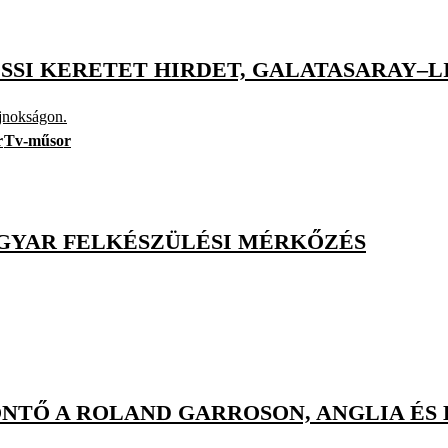
SI KERETET HIRDET, GALATASARAY–L
ajnokságon.
r
Tv-műsor
GYAR FELKÉSZÜLÉSI MÉRKŐZÉS
ÖNTŐ A ROLAND GARROSON, ANGLIA ÉS