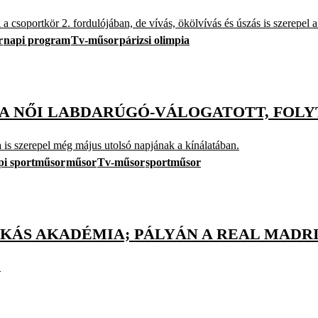
a csoportkör 2. fordulójában, de vívás, ökölvívás és úszás is szerepel
r
napi program
Tv-műsor
párizsi olimpia
 A NŐI LABDARÚGÓ-VÁLOGATOTT, FOL
da is szerepel még május utolsó napjának a kínálatában.
pi sportműsor
műsor
Tv-műsor
sportműsor
SKÁS AKADÉMIA; PÁLYÁN A REAL MADR
.