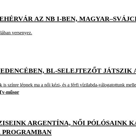
EHÉRVÁR AZ NB I-BEN, MAGYAR–SVÁJCI
lában versenyez.
EDENCÉBEN, BL-SELEJTEZŐT JÁTSZIK 
s színre lépnek ma a női kézi- és a férfi vízilabda-válogatottunk melle
Tv-műsor
ZISEINK ARGENTÍNA, NŐI PÓLÓSAINK 
 A PROGRAMBAN