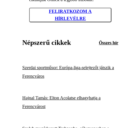
FELIRATKOZOM A
HÍRLEVÉLRE
Népszerű cikkek
Összes hír
Szerdai sportműsor: Európa-liga-selejtezőt játszik a
Ferencváros
Hajnal Tamás: Elton Acolatse elhagyhatja a
Ferencvárost