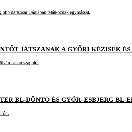
jobb dartsosai Dániában találkoznak egymással.
NTŐT JÁTSZANAK A GYŐRI KÉZISEK ÉS 
külvárosában száguld.
NTER BL-DÖNTŐ ÉS GYŐR–ESBJERG BL-
irón.