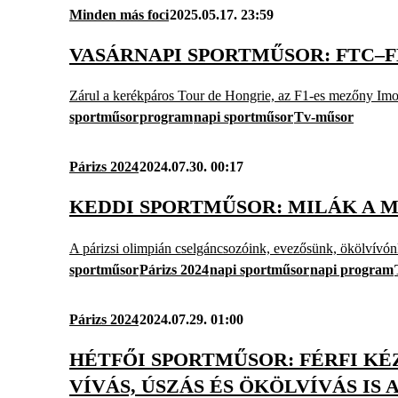
Minden más foci
2025.05.17. 23:59
VASÁRNAPI SPORTMŰSOR: FTC–F
Zárul a kerékpáros Tour de Hongrie, az F1-es mezőny Imo
sportműsor
program
napi sportműsor
Tv-műsor
Párizs 2024
2024.07.30. 00:17
KEDDI SPORTMŰSOR: MILÁK A M
A párizsi olimpián cselgáncsozóink, evezősünk, ökölvívónk i
sportműsor
Párizs 2024
napi sportműsor
napi program
Párizs 2024
2024.07.29. 01:00
HÉTFŐI SPORTMŰSOR: FÉRFI KÉ
VÍVÁS, ÚSZÁS ÉS ÖKÖLVÍVÁS IS