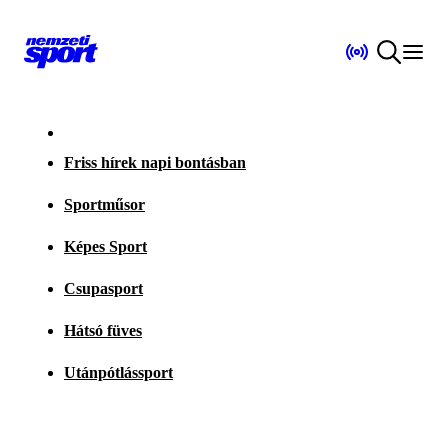
Friss hírek napi bontásban
Sportműsor
Képes Sport
Csupasport
Hátsó füves
Utánpótlássport