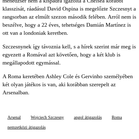
menedzser nem a kispadra igazolta a Chelsea korábbi
klasszisát, ráadásul David Ospina is megelőzte Szczesnyt a
rangsorban az elmúlt szezon második felében. Arról nem is
beszélve, hogy a 22 éves, tehetséges Damián Martínez is
ott van a londoniak keretben.
Szczesnynek így távoznia kell, s a hírek szerint már meg is
egyezett a Romával azt követően, hogy a két klub is
megállapodott egymással.
A Roma keretében Ashley Cole és Gervinho személyében
két olyan játékos is van, aki korábban szerepelt az
Arsenalban.
Arsenal
Wojciech Szczesny
angol átigazolás
Roma
nemzetközi átigazolás