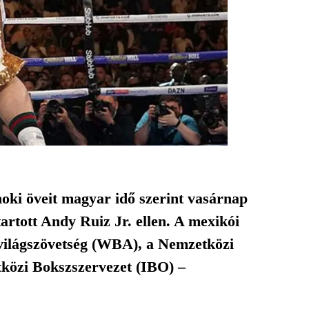
jnoki öveit magyar idő szerint vasárnap
rtott Andy Ruiz Jr. ellen. A mexikói
zvilágszövetség (WBA), a Nemzetközi
közi Bokszszervezet (IBO) –