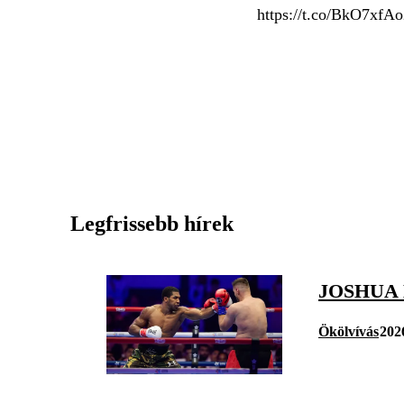
https://t.co/BkO7xfA
Legfrissebb hírek
JOSHUA 
Ökölvívás
202