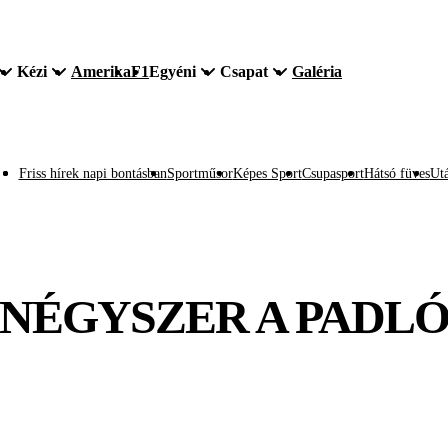
Kézi
Amerika
F1
Egyéni
Csapat
Galéria
Friss hírek napi bontásban
Sportműsor
Képes Sport
Csupasport
Hátsó füves
Utá
NÉGYSZER A PADLÓN