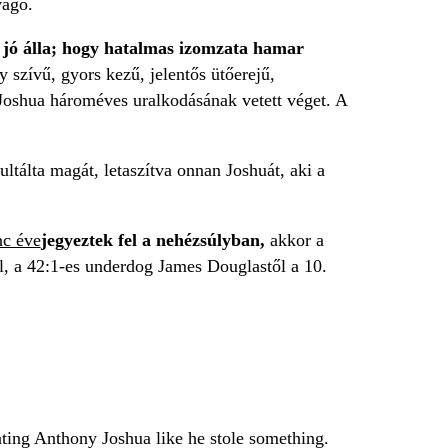
vágó.
l jó álla; hogy hatalmas izomzata hamar
 szívű, gyors kezű, jelentős ütőerejű,
Joshua hároméves uralkodásának vetett véget. A
ultálta magát, letaszítva onnan Joshuát, aki a
nc éve
jegyeztek fel a nehézsúlyban,
akkor a
ól, a 42:1-es underdog James Douglastől a 10.
eating Anthony Joshua like he stole something.