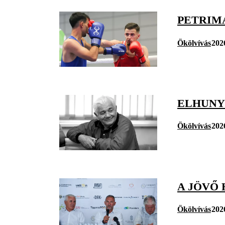
PETRIM
Ökölvívás
202
ELHUNYT
Ökölvívás
202
A JÖVŐ
Ökölvívás
202