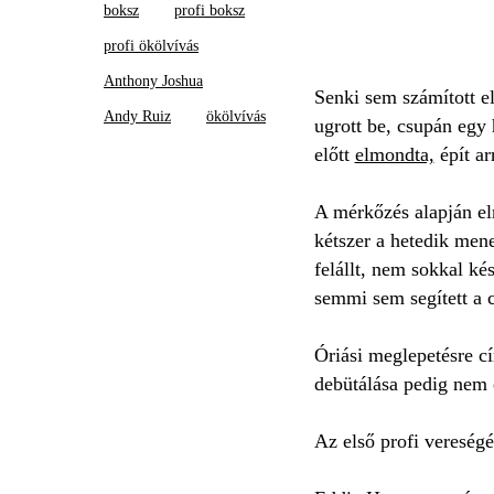
boksz
profi boksz
profi ökölvívás
Anthony Joshua
Senki sem számított el
Andy Ruiz
ökölvívás
ugrott be, csupán egy 
előtt
elmondta,
épít ar
A mérkőzés alapján el
kétszer a hetedik men
felállt, nem sokkal k
semmi sem segített a 
Óriási meglepetésre c
debütálása pedig nem é
Az első profi vereség