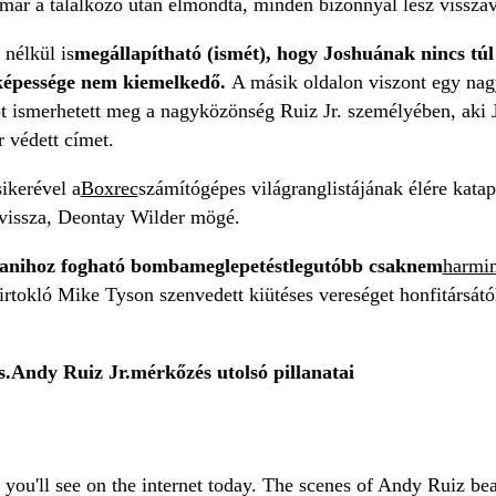
ár a találkozó után elmondta, minden bizonnyal lesz vissza
nélkül is
megállapítható (ismét), hogy Joshuának nincs tú
óképessége nem kiemelkedő.
A másik oldalon viszont egy nagy
 ismerhetett meg a nagyközönség Ruiz Jr. személyében, aki 
or védett címet.
ikerével a
Boxrec
számítógépes világranglistájának élére katap
 vissza, Deontay Wilder mögé.
anihoz fogható bombameglepetést
legutóbb csaknem
harmi
irtokló Mike Tyson szenvedett kiütéses vereséget honfitársát
s.
Andy Ruiz Jr.
mérkőzés utolsó pillanatai
g you'll see on the internet today. The scenes of Andy Ruiz b