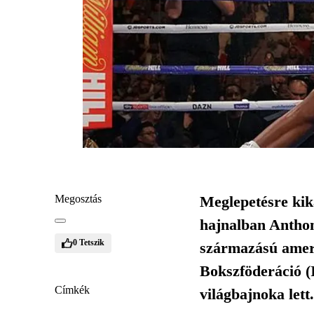
Megosztás
Meglepetésre kika
hajnalban Anthon
0
Tetszik
származású ameri
Bokszföderáció (
Címkék
világbajnoka lett.