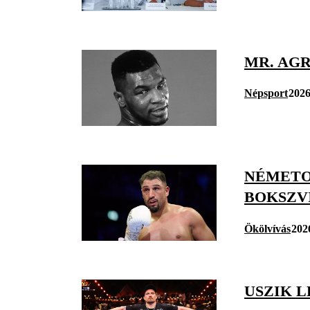
MR. AGR
Népsport
2026
NÉMETO
BOKSZV
Ökölvívás
202
USZIK 