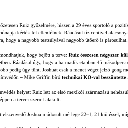
őzetesen Ruiz győzelmére, hiszen a 29 éves sportoló a pozití
hónapja kérték fel ellenfélnek. Ráadásul tíz centivel alacsony
ra, hogy a nagyobb testsúlyával nagyobb ütőerő is párosulhat.
mondhatjuk, hogy bejött a terve:
Ruiz összesen négyszer kül
etben. Ráadásul úgy, hogy a harmadik etapban 45 másodperc u
ésőbb pedig úgy tűnt, Joshuát csak a menet végét jelző gong 
címvédőn – Mike Griffin bíró
technikai KO-val beszüntette 
ímvédés helyett Ruiz lett az első mexikói származású nehézsú
ppen a tervei szerint alakult.
ét elszenvedő Joshua módosult mérlege 22–1, 21 kiütéssel, mí