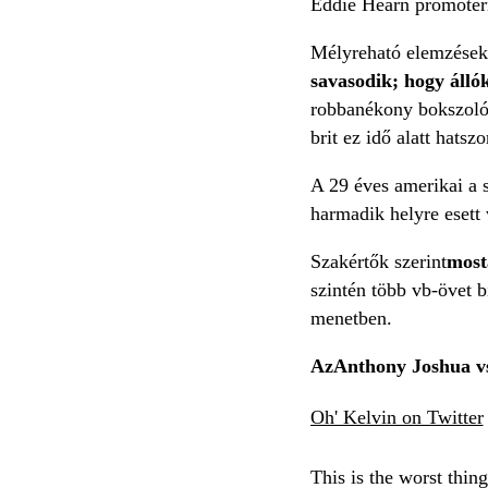
Eddie Hearn promóterm
Mélyreható elemzések 
savasodik; hogy áll
robbanékony bokszolót
brit ez idő alatt hatsz
A 29 éves amerikai a s
harmadik helyre esett
Szakértők szerint
most
szintén több vb-övet b
menetben.
Az
Anthony Joshua v
Oh' Kelvin on Twitter
This is the worst thin