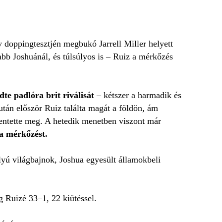
v doppingtesztjén megbukó Jarrell Miller helyett
abb Joshuánál, és túlsúlyos is – Ruiz a mérkőzés
dte padlóra brit riválisát
– kétszer a harmadik és
tán először Ruiz találta magát a földön, ám
mentette meg. A hetedik menetben viszont már
a mérkőzést.
lyú világbajnok, Joshua egyesült államokbeli
g Ruizé 33–1, 22 kiütéssel.