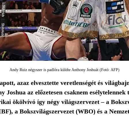
Andy Ruiz négyszer is padlóra küldte Anthony Joshuát (Fotó: AFP)
pott, azaz elvesztette veretlenségét és világba
y Joshua az előzetesen csaknem esélytelennek ta
kai ökölvívó így négy világszervezet – a Boks
IBF), a Bokszvilágszervezet (WBO) és a Nemzet