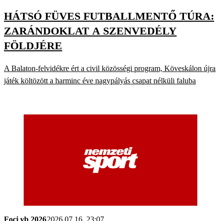
HÁTSÓ FÜVES FUTBALLMENTŐ TÚRA:
ZARÁNDOKLAT A SZENVEDÉLY
FÖLDJÉRE
A Balaton-felvidékre ért a civil közösségi program, Köveskálon újra
játék költözött a harminc éve nagypályás csapat nélküli faluba
Foci vb 2026
2026.07.16. 23:07