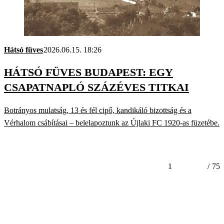
Hátsó füves
2026.06.15. 18:26
HÁTSÓ FÜVES BUDAPEST: EGY
CSAPATNAPLÓ SZÁZÉVES TITKAI
Botrányos mulatság, 13 és fél cipő, kandikáló bizottság és a
Vérhalom csábításai – belelapoztunk az Újlaki FC 1920-as füzetébe.
1
/
75