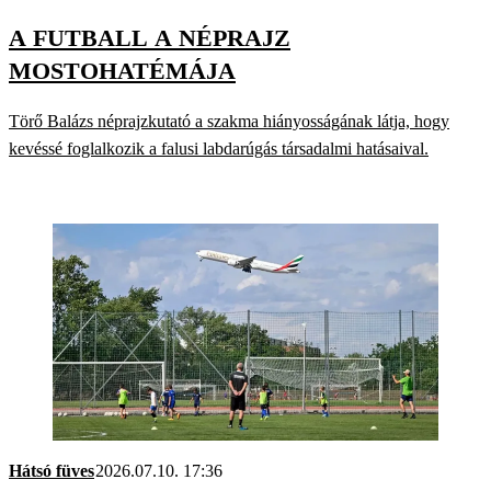
A FUTBALL A NÉPRAJZ
MOSTOHATÉMÁJA
Törő Balázs néprajzkutató a szakma hiányosságának látja, hogy
kevéssé foglalkozik a falusi labdarúgás társadalmi hatásaival.
Hátsó füves
2026.07.10. 17:36