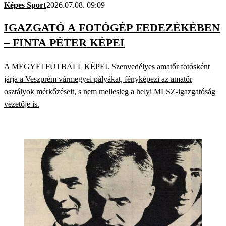
Képes Sport
2026.07.08. 09:09
IGAZGATÓ A FOTÓGÉP FEDEZÉKÉBEN
– FINTA PÉTER KÉPEI
A MEGYEI FUTBALL KÉPEI. Szenvedélyes amatőr fotósként
járja a Veszprém vármegyei pályákat, fényképezi az amatőr
osztályok mérkőzéseit, s nem mellesleg a helyi MLSZ-igazgatóság
vezetője is.