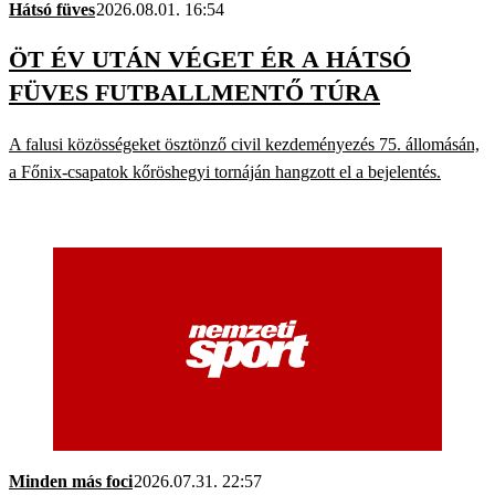
Hátsó füves
2026.08.01. 16:54
ÖT ÉV UTÁN VÉGET ÉR A HÁTSÓ
FÜVES FUTBALLMENTŐ TÚRA
A falusi közösségeket ösztönző civil kezdeményezés 75. állomásán,
a Főnix-csapatok kőröshegyi tornáján hangzott el a bejelentés.
Minden más foci
2026.07.31. 22:57