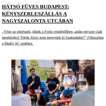
HÁTSÓ FÜVES BUDAPEST:
KÉNYSZERLESZÁLLÁS A
NAGYSZALONTA UTCÁBAN
„Vége az edzésnek, ülünk a Forfa vendéglőben, aztán egyszer csak
megkérdezi Török Józsi: nem megyünk ki Szalonikibe?” Fókuszban
a Malév SC emlékei.