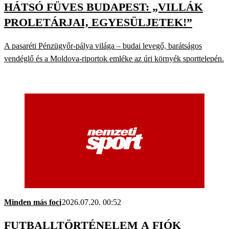
HÁTSÓ FÜVES BUDAPEST: „VILLÁK
PROLETÁRJAI, EGYESÜLJETEK!”
A pasaréti Pénzügyőr-pálya világa – budai levegő, barátságos
vendéglő és a Moldova-riportok emléke az úri környék sporttelepén.
Minden más foci
2026.07.20. 00:52
FUTBALLTÖRTÉNELEM A FIÓK