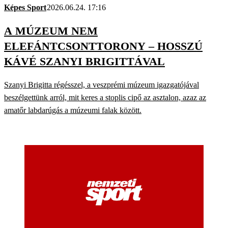
Képes Sport
2026.06.24. 17:16
A MÚZEUM NEM
ELEFÁNTCSONTTORONY – HOSSZÚ
KÁVÉ SZANYI BRIGITTÁVAL
Szanyi Brigitta régésszel, a veszprémi múzeum igazgatójával
beszélgettünk arról, mit keres a stoplis cipő az asztalon, azaz az
amatőr labdarúgás a múzeumi falak között.