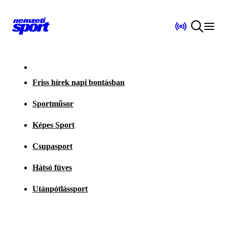
Friss hírek napi bontásban
Sportműsor
Képes Sport
Csupasport
Hátsó füves
Utánpótlássport