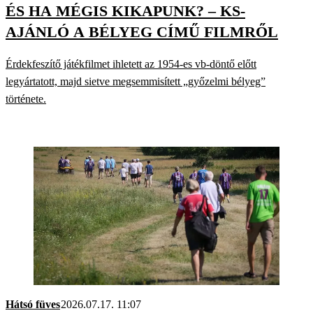
ÉS HA MÉGIS KIKAPUNK? – KS-
AJÁNLÓ A BÉLYEG CÍMŰ FILMRŐL
Érdekfeszítő játékfilmet ihletett az 1954-es vb-döntő előtt
legyártatott, majd sietve megsemmisített „győzelmi bélyeg”
története.
Hátsó füves
2026.07.17. 11:07