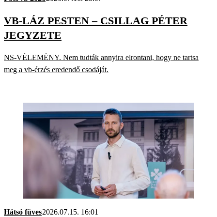
VB-LÁZ PESTEN – CSILLAG PÉTER
JEGYZETE
NS-VÉLEMÉNY. Nem tudták annyira elrontani, hogy ne tartsa
meg a vb-érzés eredendő csodáját.
Hátsó füves
2026.07.15. 16:01