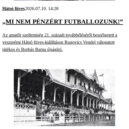
Hátsó füves
2026.07.10. 14:28
„MI NEM PÉNZÉRT FUTBALLOZUNK!”
Az amatőr szellemiség 21. századi továbbéléséről beszélgetett a
veszprémi Hátsó füves-kiállításon Rugovics Vendel válogatott
játékos és Borbás Barna újságíró.