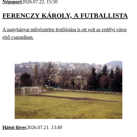
Népsport
2026.07.22. 15:50
FERENCZY KÁROLY, A FUTBALLISTA
A nagybányai művésztelep festőóriása is ott volt az erdélyi város
első csapatában.
Hátsó füves
2026.07.21. 13:49