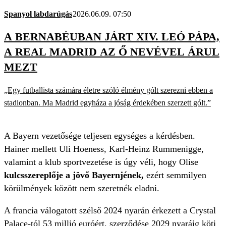
Spanyol labdarúgás
2026.06.09. 07:50
A BERNABÉUBAN JÁRT XIV. LEÓ PÁPA,
A REAL MADRID AZ Ő NEVÉVEL ÁRUL
MEZT
„Egy futballista számára életre szóló élmény gólt szerezni ebben a
stadionban. Ma Madrid egyháza a jóság érdekében szerzett gólt.”
A Bayern vezetősége teljesen egységes a kérdésben.
Hainer mellett Uli Hoeness, Karl-Heinz Rummenigge,
valamint a klub sportvezetése is úgy véli, hogy Olise
kulcsszereplője a jövő Bayernjének,
ezért semmilyen
körülmények között nem szeretnék eladni.
A francia válogatott szélső 2024 nyarán érkezett a Crystal
Palace-tól 53 millió euróért, szerződése 2029 nyaráig köti