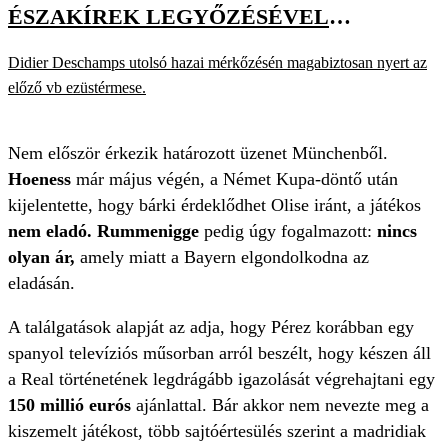
ÉSZAKÍREK LEGYŐZÉSÉVEL
HANGOLT A VB-RE
Didier Deschamps utolsó hazai mérkőzésén magabiztosan nyert az
előző vb ezüstérmese.
Nem először érkezik határozott üzenet Münchenből.
Hoeness
már május végén, a Német Kupa-döntő után
kijelentette, hogy bárki érdeklődhet Olise iránt, a játékos
nem eladó.
Rummenigge
pedig úgy fogalmazott:
nincs
olyan ár,
amely miatt a Bayern elgondolkodna az
eladásán.
A találgatások alapját az adja, hogy Pérez korábban egy
spanyol televíziós műsorban arról beszélt, hogy készen áll
a Real történetének legdrágább igazolását végrehajtani egy
150 millió eurós
ajánlattal. Bár akkor nem nevezte meg a
kiszemelt játékost, több sajtóértesülés szerint a madridiak