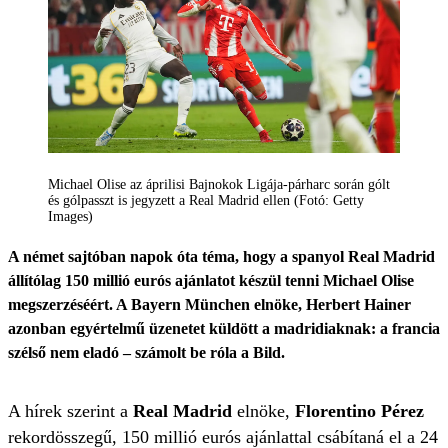
Michael Olise az áprilisi Bajnokok Ligája-párharc során gólt
és gólpasszt is jegyzett a Real Madrid ellen (Fotó: Getty
Images)
A német sajtóban napok óta téma, hogy a spanyol Real Madrid
állítólag 150 millió eurós ajánlatot készül tenni Michael Olise
megszerzéséért. A Bayern München elnöke, Herbert Hainer
azonban egyértelmű üzenetet küldött a madridiaknak: a francia
szélső nem eladó – számolt be róla a Bild.
A hírek szerint a
Real Madrid
elnöke,
Florentino Pérez
rekordösszegű, 150 millió eurós ajánlattal csábítaná el a 24