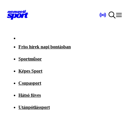
Friss hírek napi bontásban
Sportműsor
Képes Sport
Csupasport
Hátsó füves
Utánpótlássport