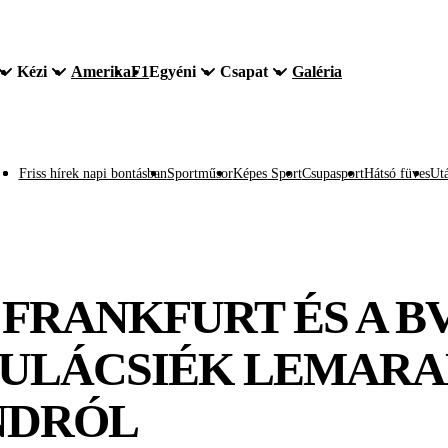
Kézi
Amerika
F1
Egyéni
Csapat
Galéria
Friss hírek napi bontásban
Sportműsor
Képes Sport
Csupasport
Hátsó füves
Utá
FRANKFURT ÉS A BV
 GULÁCSIÉK LEMAR
NDRÓL