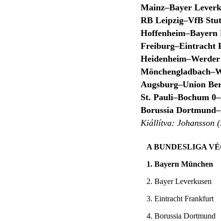
Mainz–Bayer Leverk
RB Leipzig–VfB Stut
Hoffenheim–Bayern
Freiburg–Eintracht 
Heidenheim–Werder
Mönchengladbach–W
Augsburg–Union Ber
St. Pauli–Bochum 0–
Borussia Dortmund–H
Kiállítva: Johansson (
A BUNDESLIGA V
1. Bayern München
2. Bayer Leverkusen
3. Eintracht Frankfurt
4. Borussia Dortmund