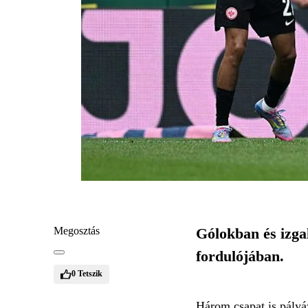
Megosztás
Gólokban és izga
fordulójában.
0
Tetszik
Három csapat is pályá