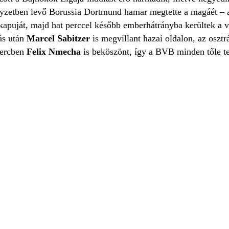
lyzetben levő Borussia Dortmund hamar megtette a magáét – 
 kapuját, majd hat perccel később emberhátrányba kerültek a 
ás után
Marcel Sabitzer
is megvillant hazai oldalon, az osztr
percben
Felix Nmecha
is beköszönt, így a BVB minden tőle te