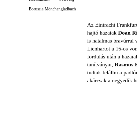
Borussia Mönchengladbach
Az Eintracht Frankfurt
hajtó hazaiak
Doan R
is hatalmas bravúrral 
Lienhartot a 16-os von
fordulás után a hazaia
tanítványai,
Rasmus K
tudtak felállni a padl
akárcsak a negyedik 