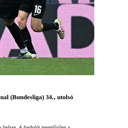
al (Bundesliga) 34., utolsó
k helyre. A fordulót megelőzően a