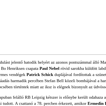
ulást jelentő hatodik helyért az azonos pontszámmal álló Mai
e. Bo Henriksen csapata
Paul Nebel
rövid sarokba küldött labd
térmes vendégek
Patrick Schick
duplájával fordítottak a szüne
 ráadás harmadik percében Stefan Bell közeli bombájával a h
ipcsében történtek miatt az iksz is elégnek bizonyult az üdvös
apuban felálló RB Leipzig kétszer is előnybe került odahaza a
 tudott. A csattanó a 78. percben érkezett, amikor
Ermedin 