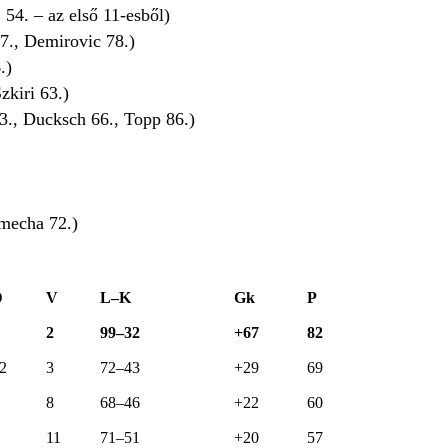
 54. – az első 11-esből)
7., Demirovic 78.)
.)
zkiri 63.)
33., Ducksch 66., Topp 86.)
Nmecha 72.)
D
V
L–K
Gk
P
2
99–32
+67
82
2
3
72–43
+29
69
8
68–46
+22
60
11
71–51
+20
57