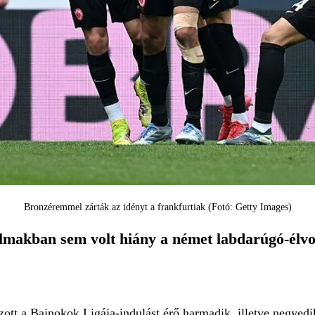
Bronzéremmel zárták az idényt a frankfurtiak (Fotó: Getty Images)
lmakban sem volt hiány a német labdarúgó-élvon
zott a Bajnokok Ligája-indulást érő harmadik, illetve negyedi