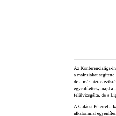
Az Konferencialiga-ind
a mainziakat segített
de a már biztos ezüs
egyenlítettek, majd a
felülvizsgálta, de a L
A Gulácsi Péterrel a k
alkalommal egyenlíteni