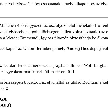
 nem volt visszaút Lőw csapatának, amely kikapott, és az élvo
ünchen 4–0-ra győzött az osztályozó elől menekülő Hoffenh
ek elsősorban a gólkülönbségén kellett volna javítania) az 
a a Werder Brementől, így osztályozón biztosíthatja be élvona
cet kapott az Union Berlinben, amely
Andrej Ilics
duplájáva
, Dárdai Bence a mérkőzés hajrájában állt be a Wolfsburgba,
z egyébként már tét nélküli meccsen.
0–1
orban szépen búcsúzott az élvonaltól az utolsó Bochum: a ké
.
0–2
IGA
RDULÓ