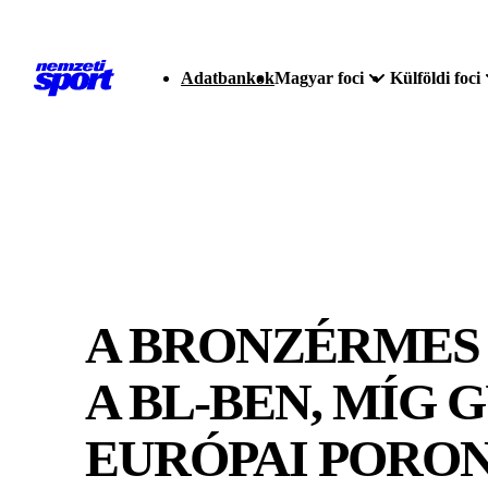
Adatbankok
Magyar foci
Külföldi foci
A BRONZÉRMES 
A BL-BEN, MÍG
EURÓPAI PORO