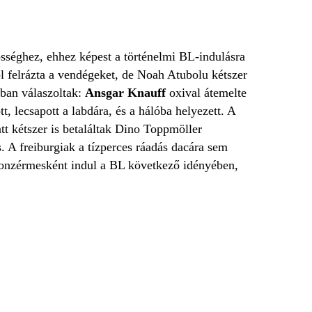
össéghez, ehhez képest a történelmi BL-indulásra
l felrázta a vendégeket, de Noah Atubolu kétszer
ában válaszoltak:
Ansgar Knauff
oxival átemelte
, lecsapott a labdára, és a hálóba helyezett. A
tt kétszer is betaláltak Dino Toppmöller
 A freiburgiak a tízperces ráadás dacára sem
 bronzérmesként indul a BL következő idényében,