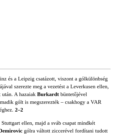
nz és a Leipzig csatázott, viszont a gólkülönbség
ájával szerezte meg a vezetést a Leverkusen ellen,
t után. A hazaiak
Burkardt
büntetőjével
armadik gólt is megszerezték – csakhogy a VAR
séghez.
2–2
 Stuttgart ellen, majd a sváb csapat mindkét
Demirovic
gólra váltott ziccerével fordítani tudott