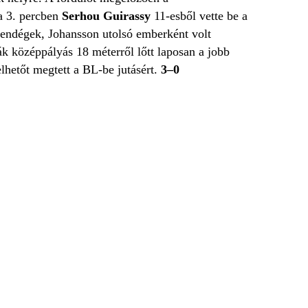
a 3. percben
Serhou Guirassy
11-esből vette be a
vendégek, Johansson utolsó emberként volt
ák középpályás 18 méterről lőtt laposan a jobb
lhetőt megtett a BL-be jutásért.
3–0