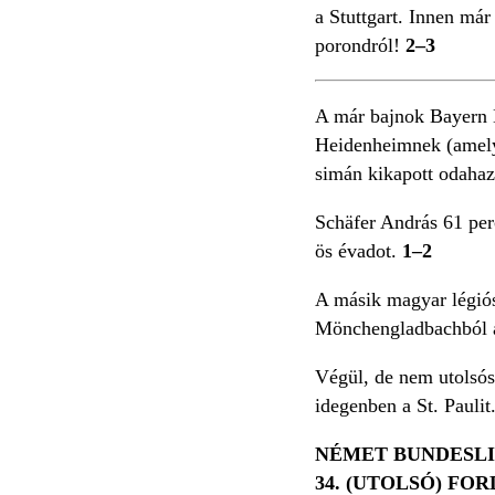
a Stuttgart. Innen már
porondról!
2–3
A már bajnok Bayern M
Heidenheimnek (amelyn
simán kikapott odahaz
Schäfer András 61 per
ös évadot.
1–2
A másik magyar légiós
Mönchengladbachból a
Végül, de nem utolsós
idegenben a St. Paulit
NÉMET BUNDESL
34. (UTOLSÓ) FO