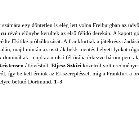
 számára egy döntetlen is elég lett volna Freiburgban az üdv
icu
révén előnybe kerültek az első félidő derekán. A kapott gó
védte Ekitiké próbálkozását. A frankfurtiak a játékrész ráadás
alán, majd miután az osztrák bekk mentés helyett lyukat rúgott
k domináltak, majd az utolsó fél órába érkezve három perc ala
ristensen
átlövésből,
Eljesz Szkiri
közelről volt eredményes.
óról, így be kell érniük az El-szerepléssel, míg a Frankfurt a
helyre befutó Dortmund.
1–3