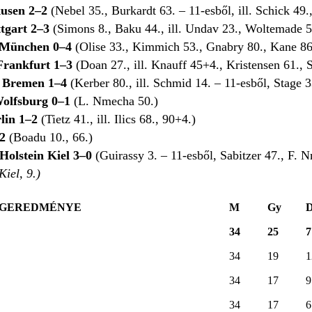
usen 2–2
(Nebel 35., Burkardt 63. – 11-esből, ill. Schick 49.,
tgart 2–3
(Simons 8., Baku 44., ill. Undav 23., Woltemade 5
 München 0–4
(Olise 33., Kimmich 53., Gnabry 80., Kane 86
Frankfurt 1–3
(Doan 27., ill. Knauff 45+4., Kristensen 61., S
 Bremen 1–4
(Kerber 80., ill. Schmid 14. – 11-esből, Stage 
olfsburg 0–1
(L. Nmecha 50.)
lin 1–2
(Tietz 41., ill. Ilics 68., 90+4.)
2
(Boadu 10., 66.)
olstein Kiel 3–0
(Guirassy 3. – 11-esből, Sabitzer 47., F. 
Kiel, 9.)
ÉGEREDMÉNYE
M
Gy
34
25
7
34
19
1
34
17
9
34
17
6