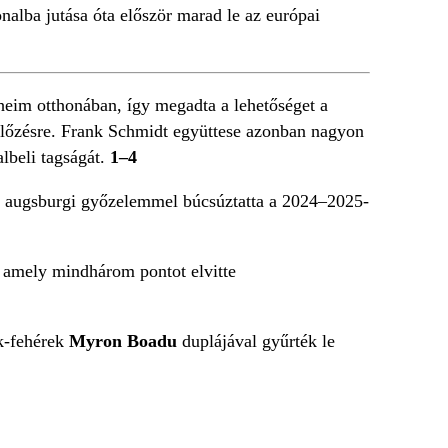
nalba jutása óta először marad le az európai
eim otthonában, így megadta a lehetőséget a
előzésre. Frank Schmidt együttese azonban nagyon
lbeli tagságát.
1–4
l augsburgi győzelemmel búcsúztatta a 2024–2025-
 amely mindhárom pontot elvitte
k-fehérek
Myron Boadu
duplájával gyűrték le