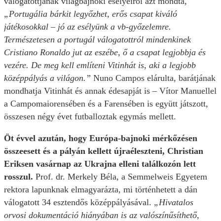
válogatottjának világbajnoki esélyeiről azt mondta,
„Portugália bárkit legyőzhet, erős csapat kiváló
játékosokkal – jó az esélyünk a vb-győzelemre.
Természetesen a portugál válogatottról mindenkinek
Cristiano Ronaldo jut az eszébe, ő a csapat legjobbja és
vezére. De meg kell említeni Vitinhát is, aki a legjobb
középpályás a világon.”
Nuno Campos elárulta, barátjának
mondhatja Vitinhát és annak édesapját is – Vítor Manuellel
a Campomaiorensében és a Farensében is együtt játszott,
összesen négy évet futballoztak egymás mellett.
Öt évvel azután, hogy Európa-bajnoki mérkőzésen
összeesett és a pályán kellett újraéleszteni, Christian
Eriksen vasárnap az Ukrajna elleni találkozón lett
rosszul.
Prof. dr. Merkely Béla, a Semmelweis Egyetem
rektora lapunknak elmagyarázta, mi történhetett a dán
válogatott 34 esztendős középpályásával.
„Hivatalos
orvosi dokumentáció hiányában is az valószínűsíthető,