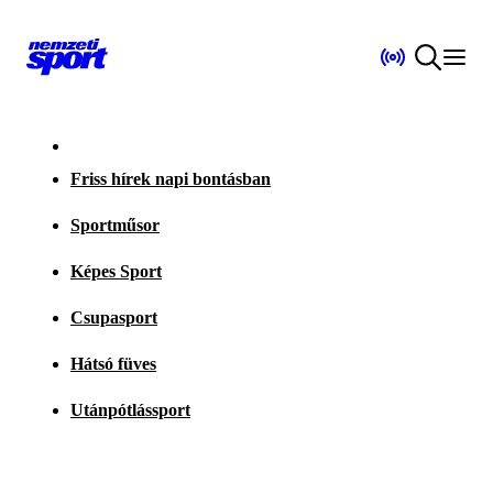
Friss hírek napi bontásban
Sportműsor
Képes Sport
Csupasport
Hátsó füves
Utánpótlássport