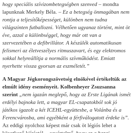
hogy speciális szívizombetegségben szenved
– mondta
lapunknak Merkely Béla.
– Ez a betegség önmagában nem
rontja a teljesítőképességet, különben nem tudna
világszinten futballozni. Vélhetően ugyanaz történt, mint öt
éve, azzal a különbséggel, hogy már ott van a
szervezetében a defibrillátor. A készülék automatikusan
felismeri az életveszélyes ritmuszavart, és egy elektromos
sokkal helyreállítja a normális szívműködést. Emiatt
nyerhette vissza gyorsan az eszméletét.”
A Magyar Jégkorongszövetség elnökével értékeltük az
elmúlt idény eseményeit. Kolbenheyer Zsuzsanna
szerint
„nem igazán meglepő, hogy az Erste Ligának ismét
erdélyi bajnoka lett, a magyar EL-csapatokból sok jó
játékos igazolt a két ICEHL-együttesbe, a Volánba és a
Ferencvárosba, ami egyébként a férfiválogatott érdeke is”.
Az eddigi nyolchoz képest már csak öt légiós lehet a
következő kiírástól,
„egyértelmű, hogy ez a hazai