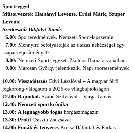
Sportreggel
Műsorvezető: Harsányi Levente, Erdei Márk, Szuper
Levente
Szerkesztő: Bikfalvi Tamás
6.00:
Sporteredmények. Nemzeti Sport-lapszemle
7.00:
Mennyire befolyásolják az utazás nehézségei egy
csapat teljesítményét?
8.00:
Nemzeti Sport-jegyzet. Zsoldos Barna a vonalban
9.00:
Marosán György jelentkezik. Napi sportesemények
10.00: Visszajátszás
Edvi Lászlóval – A magyar férfi
jégkorong-válogatott a 2026-os világbajnokságon
12.00: Bajnokok
Szabó Szilviával – Varga Tamás
12.40: Nemzeti sportkrónika
13.00: A legnagyobb fogás
horgászmagazin
13.30: Profil
Csisztu Zsuzsával
14.00: Fonák és tenyeres
Kreisz Bálinttal és Farkas