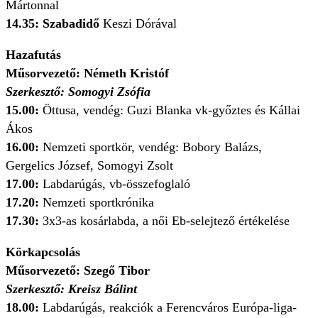
Mártonnal
14.35: Szabadidő
Keszi Dórával
Hazafutás
Műsorvezető: Németh Kristóf
Szerkesztő: Somogyi Zsófia
15.00:
Öttusa, vendég: Guzi Blanka vk-győztes és Kállai
Ákos
16.00:
Nemzeti sportkör, vendég: Bobory Balázs,
Gergelics József, Somogyi Zsolt
17.00:
Labdarúgás, vb-összefoglaló
17.20:
Nemzeti sportkrónika
17.30:
3x3-as kosárlabda, a női Eb-selejtező értékelése
Körkapcsolás
Műsorvezető: Szegő Tibor
Szerkesztő: Kreisz Bálint
18.00:
Labdarúgás, reakciók a Ferencváros Európa-liga-