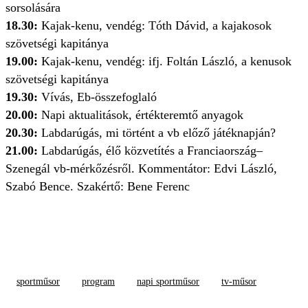
sorsolására
18.30:
Kajak-kenu, vendég: Tóth Dávid, a kajakosok
szövetségi kapitánya
19.00:
Kajak-kenu, vendég: ifj. Foltán László, a kenusok
szövetségi kapitánya
19.30:
Vívás, Eb-összefoglaló
20.00:
Napi aktualitások, értékteremtő anyagok
20.30:
Labdarúgás, mi történt a vb előző játéknapján?
21.00:
Labdarúgás, élő közvetítés a Franciaország–
Szenegál vb-mérkőzésről. Kommentátor: Edvi László,
Szabó Bence. Szakértő: Bene Ferenc
sportműsor
program
napi sportműsor
tv-műsor