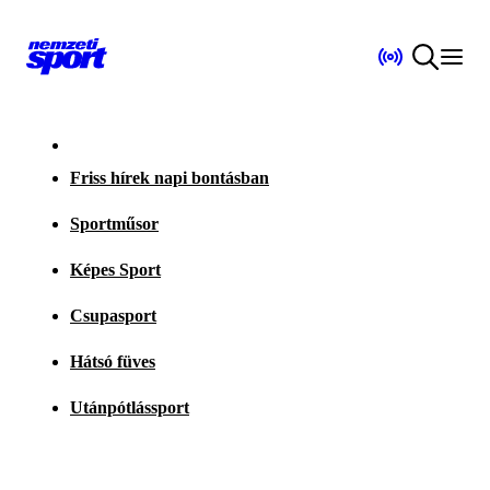
Friss hírek napi bontásban
Sportműsor
Képes Sport
Csupasport
Hátsó füves
Utánpótlássport