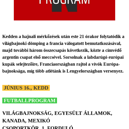
Kedden a hajnali mérkőzések után este 21 órakor folytatódik a
világbajnoki dömping a francia válogatott bemutatkozásával,
majd további három összecsapás következik, közte a címvédő
argentin csapat első meccsével. Sorsolnak a labdarúgó európai
kupák selejtezőire, Franciaországban rajtol a vívók Európa-
bajnoksága, míg több atlétánk is Lengyelországban versenyez.
JÚNIUS 16., KEDD
FUTBALLPROGRAM
VILÁGBAJNOKSÁG, EGYESÜLT ÁLLAMOK,
KANADA, MEXIKÓ
CSOPORTKÖR, 1. FORDULÓ