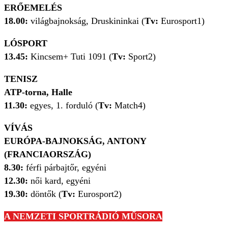
ERŐEMELÉS
18.00:
világbajnokság, Druskininkai (
Tv:
Eurosport1)
LÓSPORT
13.45:
Kincsem+ Tuti 1091 (
Tv:
Sport2)
TENISZ
ATP-torna, Halle
11.30:
egyes, 1. forduló
(
Tv:
Match4)
VÍVÁS
EURÓPA-BAJNOKSÁG, ANTONY
(FRANCIAORSZÁG)
8.30:
férfi párbajtőr, egyéni
12.30:
női kard, egyéni
19.30:
döntők (
Tv:
Eurosport2)
A NEMZETI SPORTRÁDIÓ MŰSORA