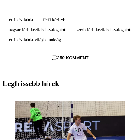
férfi kézilabda
férfi kézi-vb
magyar férfi kézilabda-válogatott
szerb férfi kézilabda-válogatott
férfi kézilabda-világbajnokság
259 KOMMENT
Legfrissebb hírek