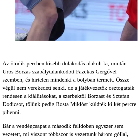
Az ötödik percben kisebb dulakodás alakult ki, miután
Uros Borzas szabálytalankodott Fazekas Gergővel
szemben, és hirtelen mindenki a bolyban termett. Össze
végül nem verekedett senki, de a játékvezetők osztogatták
rendesen a kiállításokat, a szerbektől Borzast és Sztefan
Dodicsot, tőlünk pedig Rosta Miklóst küldték ki két percre
pihenni.
Bár a vendégcsapat a második félidőben egyszer sem
vezetett, mi viszont többször is vezettünk három góllal,