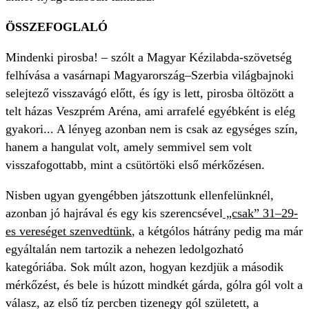
ÖSSZEFOGLALÓ
Mindenki pirosba! – szólt a Magyar Kézilabda-szövetség
felhívása a vasárnapi Magyarország–Szerbia világbajnoki
selejtező visszavágó előtt, és így is lett, pirosba öltözött a
telt házas Veszprém Aréna, ami arrafelé egyébként is elég
gyakori... A lényeg azonban nem is csak az egységes szín,
hanem a hangulat volt, amely semmivel sem volt
visszafogottabb, mint a csütörtöki első mérkőzésen.
Nisben ugyan gyengébben játszottunk ellenfelünknél,
azonban jó hajrával és egy kis szerencsével
„csak” 31–29-
es vereséget szenvedtünk
, a kétgólos hátrány pedig ma már
egyáltalán nem tartozik a nehezen ledolgozható
kategóriába. Sok múlt azon, hogyan kezdjük a második
mérkőzést, és bele is húzott mindkét gárda, gólra gól volt a
válasz, az első tíz percben tizenegy gól született, a