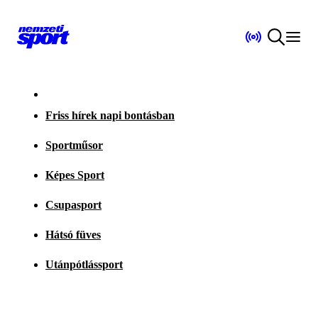
Friss hírek napi bontásban
Sportműsor
Képes Sport
Csupasport
Hátsó füves
Utánpótlássport