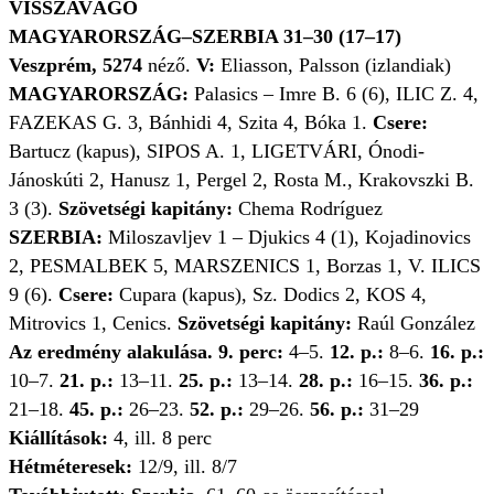
VISSZAVÁGÓ
MAGYARORSZÁG–SZERBIA 31–30 (17–17)
Veszprém, 5274
néző.
V:
Eliasson, Palsson (izlandiak)
MAGYARORSZÁG:
Palasics – Imre B. 6 (6), ILIC Z. 4,
FAZEKAS G. 3, Bánhidi 4, Szita 4, Bóka 1.
Csere:
Bartucz (kapus), SIPOS A. 1, LIGETVÁRI, Ónodi-
Jánoskúti 2, Hanusz 1, Pergel 2, Rosta M., Krakovszki B.
3 (3).
Szövetségi kapitány:
Chema Rodríguez
SZERBIA:
Miloszavljev 1 – Djukics 4 (1), Kojadinovics
2, PESMALBEK 5, MARSZENICS 1, Borzas 1, V. ILICS
9 (6).
Csere:
Cupara (kapus), Sz. Dodics 2, KOS 4,
Mitrovics 1, Cenics.
Szövetségi kapitány:
Raúl González
Az eredmény alakulása. 9. perc:
4–5.
12. p.:
8–6.
16. p.:
10–7.
21. p.:
13–11.
25. p.:
13–14.
28. p.:
16–15.
36. p.:
21–18.
45. p.:
26–23.
52. p.:
29–26.
56. p.:
31–29
Kiállítások:
4, ill. 8 perc
Hétméteresek:
12/9, ill. 8/7