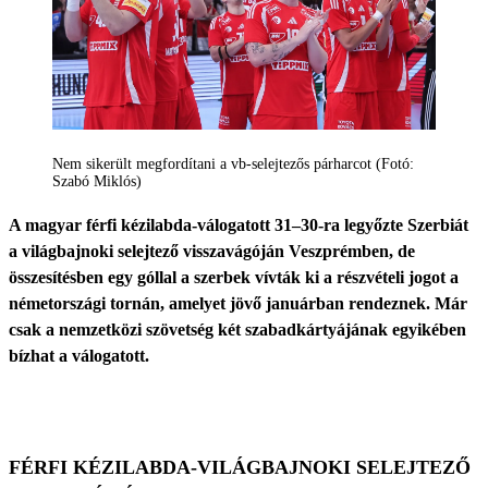
Nem sikerült megfordítani a vb-selejtezős párharcot (Fotó:
Szabó Miklós)
A magyar férfi kézilabda-válogatott 31–30-ra legyőzte Szerbiát
a világbajnoki selejtező visszavágóján Veszprémben, de
összesítésben egy góllal a szerbek vívták ki a részvételi jogot a
németországi tornán, amelyet jövő januárban rendeznek. Már
csak a nemzetközi szövetség két szabadkártyájának egyikében
bízhat a válogatott.
FÉRFI KÉZILABDA-VILÁGBAJNOKI SELEJTEZŐ