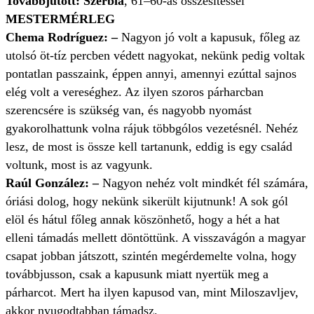
Továbbjutott: Szerbia
, 61–60-as összesítéssel
MESTERMÉRLEG
Chema Rodríguez: –
Nagyon jó volt a kapusuk, főleg az
utolsó öt-tíz percben védett nagyokat, nekünk pedig voltak
pontatlan passzaink, éppen annyi, amennyi ezúttal sajnos
elég volt a vereséghez. Az ilyen szoros párharcban
szerencsére is szükség van, és nagyobb nyomást
gyakorolhattunk volna rájuk többgólos vezetésnél. Nehéz
lesz, de most is össze kell tartanunk, eddig is egy család
voltunk, most is az vagyunk.
Raúl González: –
Nagyon nehéz volt mindkét fél számára,
óriási dolog, hogy nekünk sikerült kijutnunk! A sok gól
elöl és hátul főleg annak köszönhető, hogy a hét a hat
elleni támadás mellett döntöttünk. A visszavágón a magyar
csapat jobban játszott, szintén megérdemelte volna, hogy
továbbjusson, csak a kapusunk miatt nyertük meg a
párharcot. Mert ha ilyen kapusod van, mint Miloszavljev,
akkor nyugodtabban támadsz.