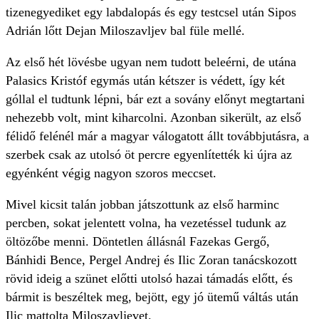
tizenegyediket egy labdalopás és egy testcsel után Sipos
Adrián lőtt Dejan Miloszavljev bal füle mellé.
Az első hét lövésbe ugyan nem tudott beleérni, de utána
Palasics Kristóf egymás után kétszer is védett, így két
góllal el tudtunk lépni, bár ezt a sovány előnyt megtartani
nehezebb volt, mint kiharcolni. Azonban sikerült, az első
félidő felénél már a magyar válogatott állt továbbjutásra, a
szerbek csak az utolsó öt percre egyenlítették ki újra az
egyénként végig nagyon szoros meccset.
Mivel kicsit talán jobban játszottunk az első harminc
percben, sokat jelentett volna, ha vezetéssel tudunk az
öltözőbe menni. Döntetlen állásnál Fazekas Gergő,
Bánhidi Bence, Pergel Andrej és Ilic Zoran tanácskozott
rövid ideig a szünet előtti utolsó hazai támadás előtt, és
bármit is beszéltek meg, bejött, egy jó ütemű váltás után
Ilic mattolta Miloszavljevet.