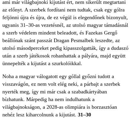
ami már világbajnoki kijutást ért, nem sikerült megtartani
az előnyt. A szerbek fordítani nem tudtak, csak egy gólra
feljönni újra és újra, de ez végül is elegendőnek bizonyult,
ugyanis 31–30-as vezetésnél, az utolsó magyar támadásnál
a szerb védelem mindent beleadott, és Fazekas Gergő
beállónak szánt passzát Dragan Pesmalbek leszedte, az
utolsó másodperceket pedig kipasszolgatták, így a dudaszó
után a szerb játékosok rohanhattak a pályára, majd együtt
ünnepelték a kijutást a szurkolóikkal.
Noha a magyar válogatott egy góllal győzni tudott a
visszavágón, ez nem volt elég neki, a párbajt a szerbek
nyerték meg, így mi már csak a szabadkártyában
bízhatunk. Márpedig ha nem indulhatunk a
világbajnokságon, a 2028-as olimpiára is borzasztóan
nehéz lesz kiharcolnunk a kijutást.
31–30