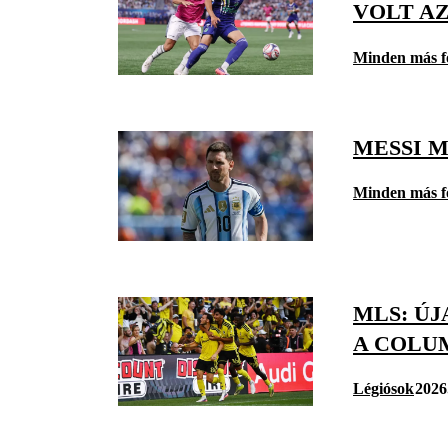
VOLT AZ
Minden más f
MESSI M
Minden más f
MLS: Ú
A COLU
Légiósok
2026