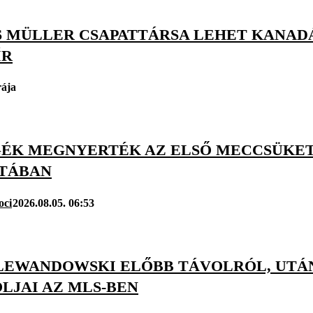
 MÜLLER CSAPATTÁRSA LEHET KANADÁ
ÍR
rája
ÉK MEGNYERTÉK AZ ELSŐ MECCSÜKET 
TÁBAN
oci
2026.08.05. 06:53
 LEWANDOWSKI ELŐBB TÁVOLRÓL, UTÁN
LJAI AZ MLS-BEN