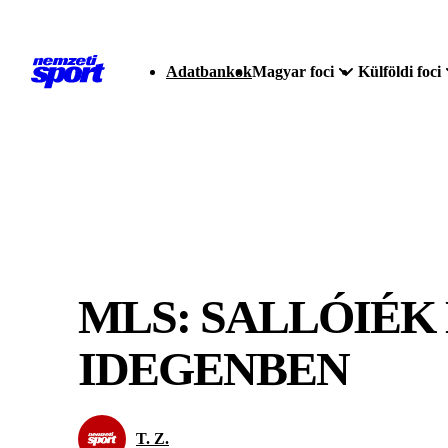
Adatbankok
Magyar foci
Külföldi foci
MLS: SALLÓIÉK
IDEGENBEN
T. Z.