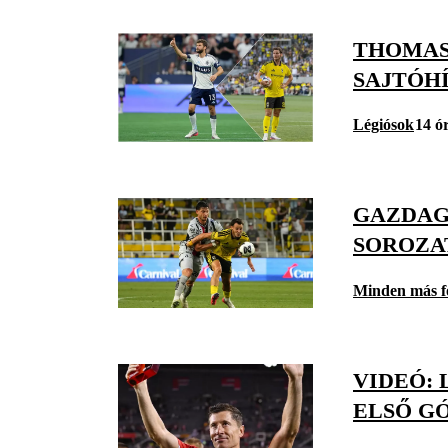
THOMAS
SAJTÓH
Légiósok
14 ó
GAZDAG
SOROZA
Minden más f
VIDEÓ:
ELSŐ GÓ