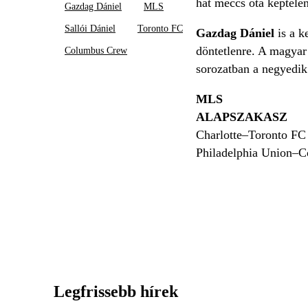
hat meccs óta képtele
Gazdag Dániel
MLS
Sallói Dániel
Toronto FC
Gazdag Dániel
is a 
döntetlenre. A magyar 
Columbus Crew
sorozatban a negyedi
MLS
ALAPSZAKASZ
Charlotte–Toronto FC
Philadelphia Union–
Legfrissebb hírek