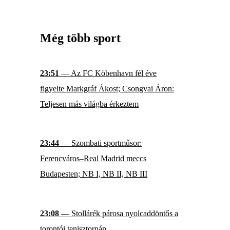
Még több sport
23:51
— Az FC Köbenhavn fél éve
figyelte Markgráf Ákost; Csongvai Áron:
Teljesen más világba érkeztem
23:44
— Szombati sportműsor:
Ferencváros–Real Madrid meccs
Budapesten; NB I, NB II, NB III
23:08
— Stollárék párosa nyolcaddöntős a
torontói tenisztornán