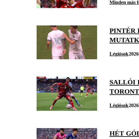
Minden más f
PINTÉR 
MUTATK
Légiósok
2026
SALLÓI 
TORONT
Légiósok
2026
HÉT GÓL