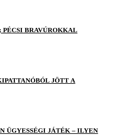
I; PÉCSI BRAVÚROKKAL
KIPATTANÓBÓL JÖTT A
N ÜGYESSÉGI JÁTÉK – ILYEN