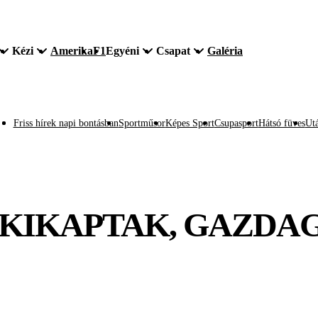
Kézi
Amerika
F1
Egyéni
Csapat
Galéria
Friss hírek napi bontásban
Sportműsor
Képes Sport
Csupasport
Hátsó füves
Utá
 KIKAPTAK, GAZDA