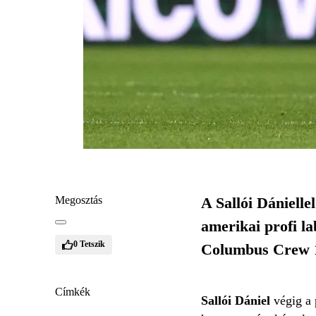
Megosztás
A Sallói Dánielle
amerikai profi l
0
Tetszik
Columbus Crew 1–
Címkék
Sallói Dániel
végig a 