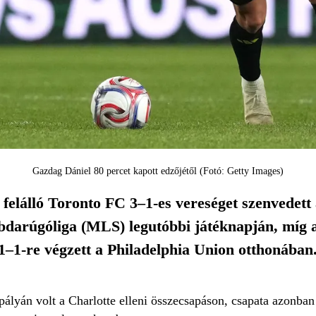
Gazdag Dániel 80 percet kapott edzőjétől (Fotó: Getty Images)
l felálló Toronto FC 3–1-es vereséget szenvedet
abdarúgóliga (MLS) legutóbbi játéknapján, míg 
1-re végzett a Philadelphia Union otthonában
pályán volt a Charlotte elleni összecsapáson, csapata azonban