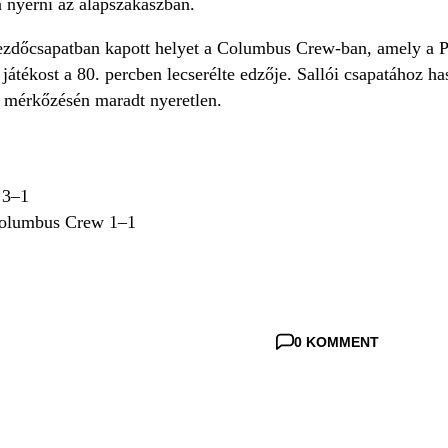
n nyerni az alapszakaszban.
kezdőcsapatban kapott helyet a Columbus Crew-ban, amely a P
játékost a 80. percben lecserélte edzője. Sallói csapatához 
k mérkőzésén maradt nyeretlen.
 3–1
Columbus Crew 1–1
0 KOMMENT