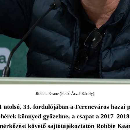
Robbie Keane (Fotó: Árvai Károly)
 utolsó, 33. fordulójában a Ferencváros hazai 
ehérek könnyed győzelme, a csapat a 2017–2018-
 mérkőzést követő sajtótájékoztatón Robbie Kea