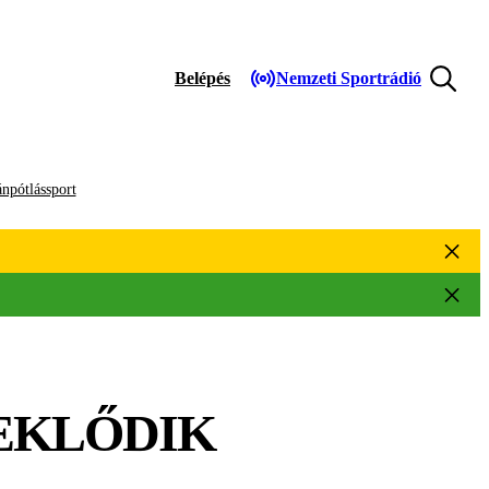
Belépés
Nemzeti Sportrádió
npótlássport
EKLŐDIK