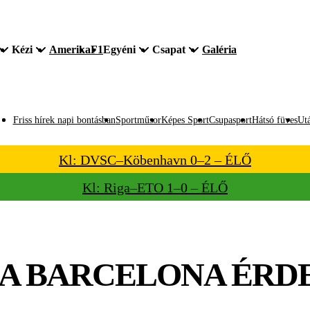
Kézi
Amerika
F1
Egyéni
Csapat
Galéria
Friss hírek napi bontásban
Sportműsor
Képes Sport
Csupasport
Hátsó füves
Utá
Kl: DVSC–Köbenhavn 0–2 – ÉLŐ
Kl: Riga–ETO 1–0 – ÉLŐ
 A BARCELONA ÉRD