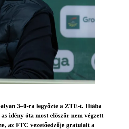
pályán 3–0-ra legyőzte a ZTE-t. Hiába
as idény óta most először nem végzett
ne, az FTC vezetőedzője gratulált a