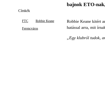
bajnok ETO-nak, b
Címkék
Robbie Keane kitért ar
FTC
Robbie Keane
hatással arra, mit írn
Ferencváros
„Egy klubról tudok, a