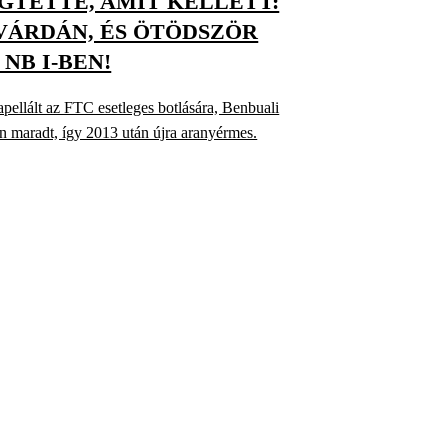
GTETTE, AMIT KELLETT:
VÁRDÁN, ÉS ÖTÖDSZÖR
NB I-BEN!
pellált az FTC esetleges botlására, Benbuali
lén maradt, így 2013 után újra aranyérmes.