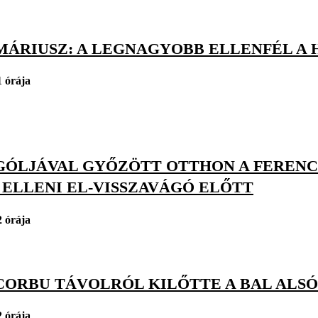
MÁRIUSZ: A LEGNAGYOBB ELLENFÉL A 
1 órája
GÓLJÁVAL GYŐZÖTT OTTHON A FERENC
 ELLENI EL-VISSZAVÁGÓ ELŐTT
2 órája
CORBU TÁVOLRÓL KILŐTTE A BAL ALSÓ
2 órája