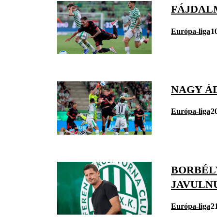
FÁJDAL
Európa-liga
1
NAGY Á
Európa-liga
2
BORBÉL
JAVULN
Európa-liga
2