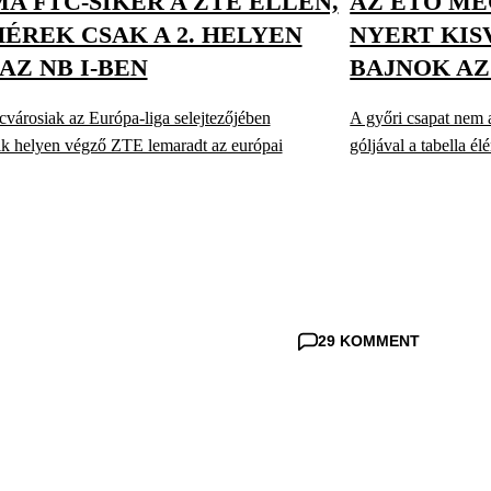
MA FTC-SIKER A ZTE ELLEN,
AZ ETO ME
ÉREK CSAK A 2. HELYEN
NYERT KIS
AZ NB I-BEN
BAJNOK AZ 
városiak az Európa-liga selejtezőjében
A győri csapat nem a
dik helyen végző ZTE lemaradt az európai
góljával a tabella é
29 KOMMENT