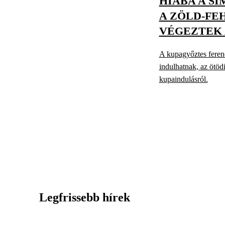
HIÁBA A SI
A ZÖLD-FEH
VÉGEZTEK 
A kupagyőztes ferenc
indulhatnak, az ötö
kupaindulásról.
Legfrissebb hírek