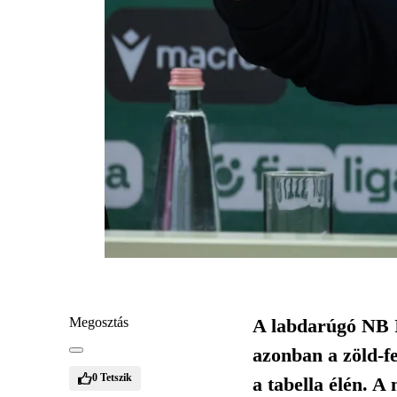
Megosztás
A labdarúgó NB I
azonban a zöld-f
0
Tetszik
a tabella élén. A