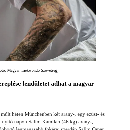
(Fotó: Magyar Taekwondo Szövetség)
replése lendületet adhat a magyar
últ héten Münchenben két arany-, egy ezüst- és
a nyitó napon Salim Kamilah (46 kg) arany-,
a dobogó legmagasabb fokára; szerdán Salim Omar