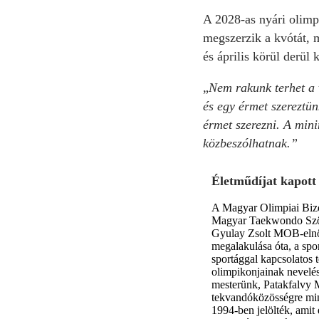
A 2028-as nyári olimpi
megszerzik a kvótát, 
és április körül derül
„
Nem rakunk terhet a 
és egy érmet szereztü
érmet szerezni. A min
közbeszólhatnak.
Életműdíjat kapott
A Magyar Olimpiai Bizo
Magyar Taekwondo Szöve
Gyulay Zsolt MOB-elnök 
megalakulása óta, a spor
sportággal kapcsolatos t
olimpikonjainak nevelés
mesterünk, Patakfalvy 
tekvandóközösségre mind
1994-ben jelölték, amit 