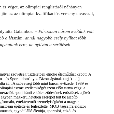
 ér véget, az olimpiai ranglistáról néhányan
ön az az olimpiai kvalifikációs verseny tavasszal,
lytatta Galambos
. – Párizsban három kvótánk volt
bb a létszám, annál nagyobb esély nyílhat több
gyhatunk erre, de nyilván a sérülések
magyar szövetség tiszteletbeli elnöke életműdíjat kapott. A
 és Sporttudományos Bizottságának tagja) a díjat
dta át. „A szövetség több mint három évtizede, 1989-es
olimpiai eszme szellemiségét szem előtt tartva végzi a
nerációk sport iránti elköteleződésének erősítését, a jövő
egyben megkerülhetetlen szerepet tölt be alapító
gformáló, értékteremtő személyiségként a magyar
atosan építette és fejlesztette. MOB-tagságra először
utató, egyedülálló életútja, sportolói, edzői és