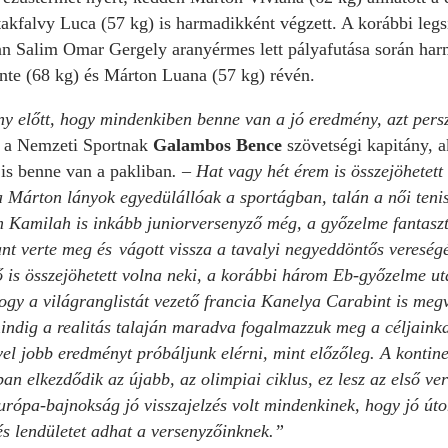
takfalvy Luca (57 kg) is harmadikként végzett. A korábbi leg
an Salim Omar Gergely aranyérmes lett pályafutása során har
nte (68 kg) és Márton Luana (57 kg) révén.
 előtt, hogy mindenkiben benne van a jó eredmény, azt persze
a a Nemzeti Sportnak
Galambos Bence
szövetségi kapitány, a
 is benne van a pakliban
. – Hat vagy hét érem is összejöhetett
a Márton lányok egyedülállóak a sportágban, talán a női tenis
im Kamilah is inkább juniorversenyző még, a győzelme fantaszt
t verte meg és vágott vissza a tavalyi negyeddöntős vereség
 is összejöhetett volna neki, a korábbi három Eb-győzelme ut
ogy a világranglistát vezető francia Kanelya Carabint is megv
ndig a realitás talaján maradva fogalmazzuk meg a céljainka
el jobb eredményt próbáljunk elérni, mint előzőleg. A kontine
an elkezdődik az újabb, az olimpiai ciklus, ez lesz az első v
urópa-bajnokság jó visszajelzés volt mindenkinek, hogy jó úto
lés lendületet adhat a versenyzőinknek.”