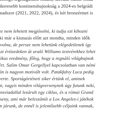
sikeresebb kontinensbajnokság a 2024-es belgrádi
madszor (2021, 2022, 2024), és két bronzérmet is
 nem lehetett megjósolni, ki tudja ezt kihozni
ki már a kiutazás előtt azt mondta, minden idők
 volna, de persze nem lehetünk elégedetlenek így
zt évtizedeken át uraló Williams testvérekhez lehet
ikus eredmény, főleg, hogy a regnáló világbajnok
ért. Salim Omar Gergellyel kapcsolatban van némi
án is nagyon motivált volt. Patakfalvy Luca pedig
erte. Sportágörténeti siker értünk el, aminek
t, vagyis minden világversenynek úgy futunk neki,
nsviadallal lezárult egy ciklus, és a római Grand
erseny, ami már beleszámít a Los Angeles-i játékok
n járunk, de ennél is jelentősebb céljaink vannak,