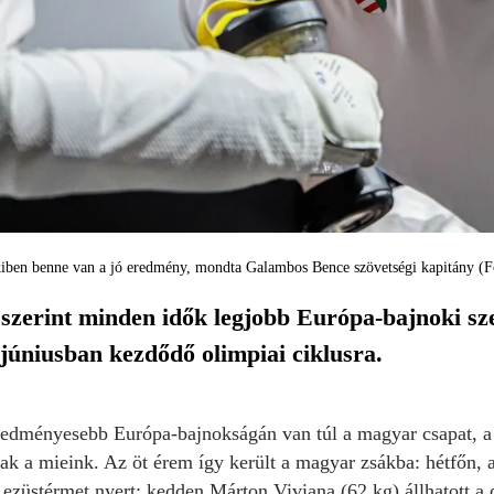
nkiben benne van a jó eredmény, mondta Galambos Bence szövetségi kapitány 
zerint minden idők legjobb Európa-bajnoki sze
júniusban kezdődő olimpiai ciklusra.
ényesebb Európa-bajnokságán van túl a magyar csapat, a m
ak a mieink. Az öt érem így került a magyar zsákba: hétfőn, 
ezüstérmet nyert; kedden Márton Viviana (62 kg) állhatott 