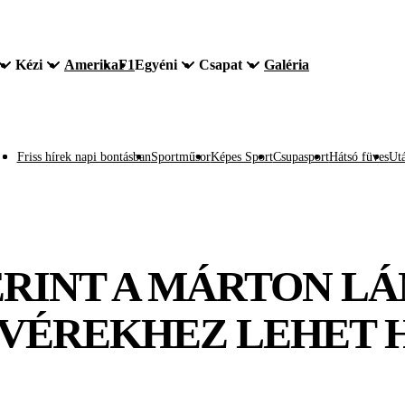
Kézi
Amerika
F1
Egyéni
Csapat
Galéria
Friss hírek napi bontásban
Sportműsor
Képes Sport
Csupasport
Hátsó füves
Utá
ERINT A MÁRTON L
TVÉREKHEZ LEHET 