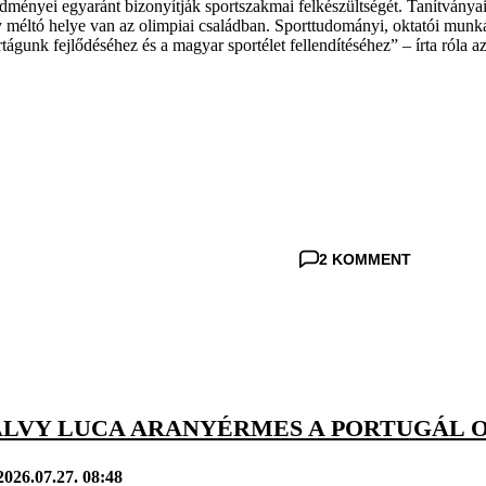
edményei egyaránt bizonyítják sportszakmai felkészültségét. Tanítványai
gy méltó helye van az olimpiai családban. Sporttudományi, oktatói mu
rtágunk fejlődéséhez és a magyar sportélet fellendítéséhez” – írta róla 
2 KOMMENT
ALVY LUCA ARANYÉRMES A PORTUGÁL 
2026.07.27. 08:48