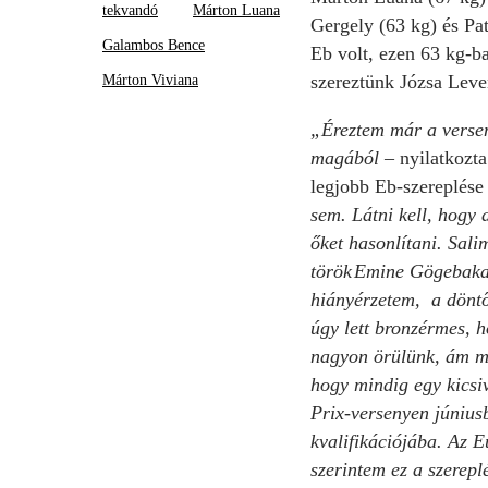
tekvandó
Márton Luana
Gergely (63 kg) és Pa
Galambos Bence
Eb volt, ezen 63 kg-b
szereztünk Józsa Leve
Márton Viviana
„Éreztem már a verseny
magából –
nyilatkozt
legjobb Eb-szereplése
sem. Látni kell, hogy 
őket hasonlítani. Sal
török Emine Gögebakan
hiányérzetem, a döntő
úgy lett bronzérmes, h
nagyon örülünk, ám mi
hogy mindig egy kicsiv
Prix-versenyen júniusb
kvalifikációjába. Az E
szerintem ez a szerep