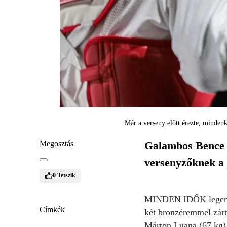
Már a verseny előtt érezte, minde
Megosztás
Galambos Bence s
versenyzőknek a 
0
Tetszik
MINDEN IDŐK legeredm
Címkék
két bronzéremmel zárt
Márton Luana (67 kg) 