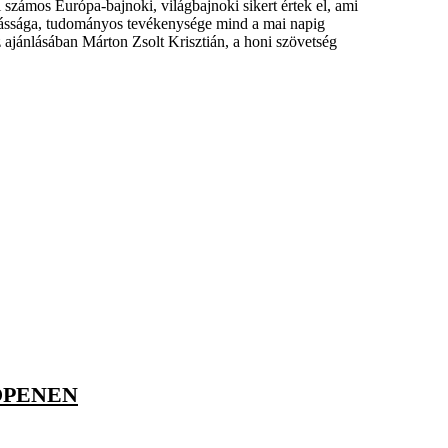
 számos Európa-bajnoki, világbajnoki sikert értek el, ami
nkássága, tudományos tevékenysége mind a mai napig
az ajánlásában Márton Zsolt Krisztián, a honi szövetség
OPENEN