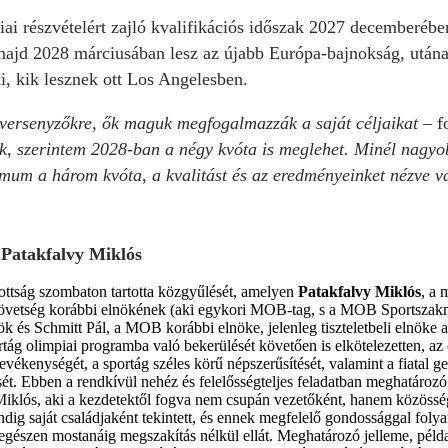
ai részvételért zajló kvalifikációs időszak 2027 decemberében
majd 2028 márciusában lesz az újabb Európa-bajnokság, utána j
 ki, kik lesznek ott Los Angelesben.
versenyzőkre, ők maguk megfogalmazzák a saját céljaikat –
fo
nk, szerintem 2028-ban a négy kvóta is meglehet. Minél nagyo
imum a három kvóta, a kvalitást és az eredményeinket nézve vá
”
 Patakfalvy Miklós
ttság szombaton tartotta közgyűlését, amelyen
Patakfalvy Miklós
, a 
tség korábbi elnökének (aki egykori MOB-tag, s a MOB Sportszakmai
és Schmitt Pál, a MOB korábbi elnöke, jelenleg tiszteletbeli elnöke a
tág olimpiai programba való bekerülését követően is elkötelezetten, az 
evékenységét, a sportág széles körű népszerűsítését, valamint a fiatal ge
ét. Ebben a rendkívül nehéz és felelősségteljes feladatban meghatározó 
Miklós, aki a kezdetektől fogva nem csupán vezetőként, hanem közössé
ig saját családjaként tekintett, és ennek megfelelő gondossággal folyam
egészen mostanáig megszakítás nélkül ellát. Meghatározó jelleme, példam