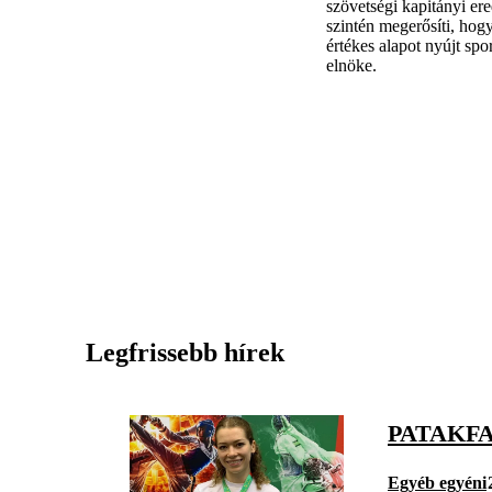
szövetségi kapitányi er
szintén megerősíti, ho
értékes alapot nyújt spo
elnöke.
Legfrissebb hírek
PATAKF
Egyéb egyéni