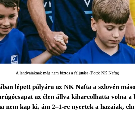
A lendvaiaknak még nem biztos a feljutása (Fotó: NK Nafta)
ában lépett pályára az NK Nafta a szlovén más
arúgócsapat az élen állva kiharcolhatta volna a 
ha nem kap ki, ám 2–1-re nyertek a hazaiak, eln