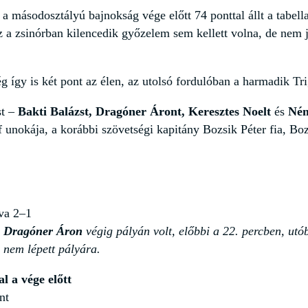
 a másodosztályú bajnokság vége előtt 74 ponttal állt a tabell
z a zsinórban kilencedik győzelem sem kellett volna, de nem j
 így is két pont az élen, az utolsó fordulóban a harmadik Trig
st –
Bakti Balázst, Dragóner Áront, Keresztes Noelt
és
Ném
 unokája, a korábbi szövetségi kapitány Bozsik Péter fia, Bozs
va 2–1
s
Dragóner Áron
végig pályán volt, előbbi a 22. percben, utó
n
nem lépett pályára.
l a vége előtt
nt