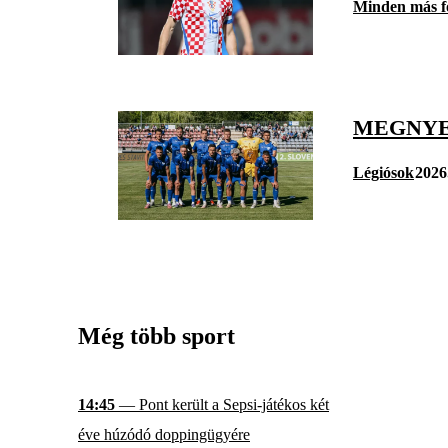
Minden más f
MEGNYE
Légiósok
2026
Még több sport
14:45
— Pont került a Sepsi-játékos két
éve húzódó doppingügyére