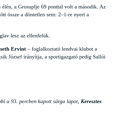
a élén, a Grosuplje 69 ponttal volt a második. Az
ött össze a döntetlen sem: 2–1-re nyert a
lav lesz az ellenfelük.
eth Ervint
– foglalkoztató lendvai klubot a
ik József irányítja, a sportigazgató pedig Sallói
bbi a 93. percben kapott sárga lapot,
Keresztes