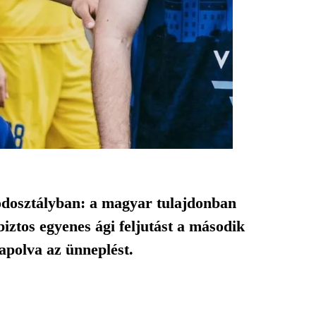
odosztályban: a magyar tulajdonban
biztos egyenes ági feljutást a második
apolva az ünneplést.