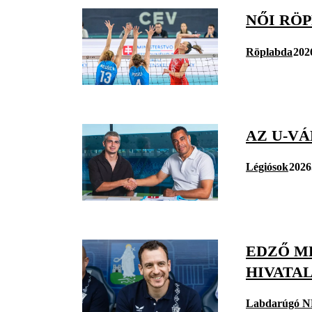
NŐI RÖ
Röplabda
202
AZ U-V
Légiósok
2026
EDZŐ M
HIVATA
Labdarúgó N