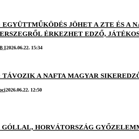
: EGYÜTTMŰKÖDÉS JÖHET A ZTE ÉS A N
ERSZEGRŐL ÉRKEZHET EDZŐ, JÁTÉKOS
B I
2026.06.22. 15:34
: TÁVOZIK A NAFTA MAGYAR SIKEREDZŐ
oci
2026.06.22. 12:50
 GÓLLAL, HORVÁTORSZÁG GYŐZELEMM