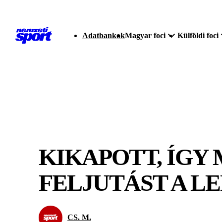
Adatbankok
Magyar foci
Külföldi foci
KIKAPOTT, ÍGY 
FELJUTÁST A L
CS. M.