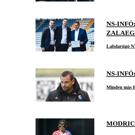
NS-INFÓ
ZALAEG
Labdarúgó N
NS-INFÓ
Minden más f
MODRIC