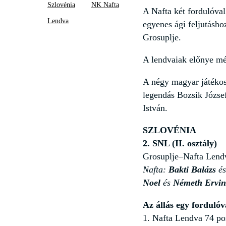
Szlovénia
NK Nafta
A Nafta két fordulóval
Lendva
egyenes ági feljutásho
Grosuplje.
A lendvaiak előnye még
A négy magyar játéko
legendás Bozsik József
István.
SZLOVÉNIA
2. SNL (II. osztály)
Grosuplje–Nafta Lend
Nafta:
Bakti Balázs
é
Noel
és
Németh Ervi
Az állás egy fordulóva
1. Nafta Lendva 74 po