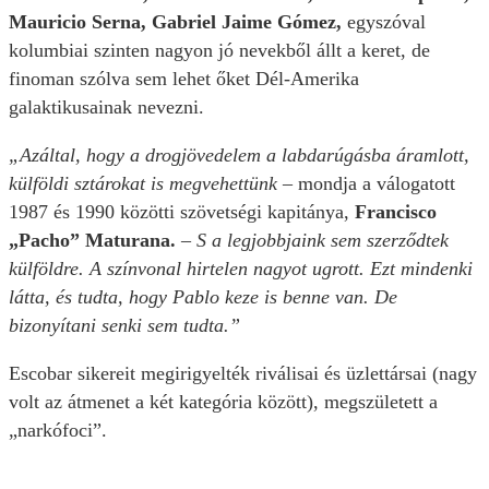
Mauricio Serna, Gabriel Jaime Gómez,
egyszóval
kolumbiai szinten nagyon jó nevekből állt a keret, de
finoman szólva sem lehet őket Dél-Amerika
galaktikusainak nevezni.
„Azáltal, hogy a drogjövedelem a labdarúgásba áramlott,
külföldi sztárokat is megvehettünk –
mondja a válogatott
1987 és 1990 közötti szövetségi kapitánya,
Francisco
„Pacho” Maturana.
– S a legjobbjaink sem szerződtek
külföldre. A színvonal hirtelen nagyot ugrott. Ezt mindenki
látta, és tudta, hogy Pablo keze is benne van. De
bizonyítani senki sem tudta.”
Escobar sikereit megirigyelték riválisai és üzlettársai (nagy
volt az átmenet a két kategória között), megszületett a
„narkófoci”.