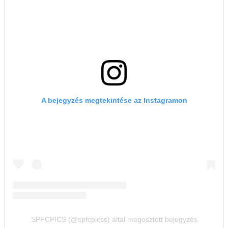
A bejegyzés megtekintése az Instagramon
SPFCPICS (@spfcpicss) által megosztott bejegyzés