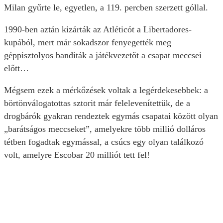
Milan gyűrte le, egyetlen, a 119. percben szerzett góllal.
1990-ben aztán kizárták az Atléticót a Libertadores-
kupából, mert már sokadszor fenyegették meg
géppisztolyos banditák a játékvezetőt a csapat meccsei
előtt…
Mégsem ezek a mérkőzések voltak a legérdekesebbek: a
börtönválogatottas sztorit már felelevenítettük, de a
drogbárók gyakran rendeztek egymás csapatai között olyan
„barátságos meccseket”, amelyekre több millió dolláros
tétben fogadtak egymással, a csúcs egy olyan találkozó
volt, amelyre Escobar 20 milliót tett fel!