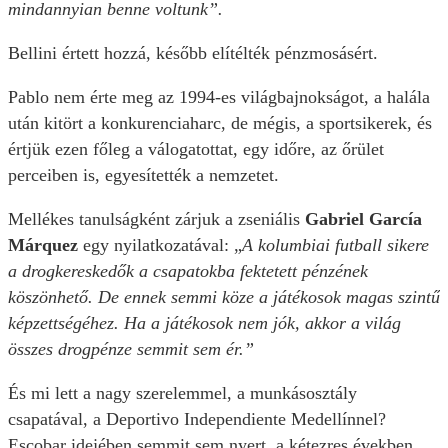
mindannyian benne voltunk”.
Bellini értett hozzá, később elítélték pénzmosásért.
Pablo nem érte meg az 1994-es világbajnokságot, a halála
után kitört a konkurenciaharc, de mégis, a sportsikerek, és
értjük ezen főleg a válogatottat, egy időre, az őrület
perceiben is, egyesítették a nemzetet.
Mellékes tanulságként zárjuk a zseniális
Gabriel García
Márquez
egy nyilatkozatával: „
A kolumbiai futball sikere
a drogkereskedők a csapatokba fektetett pénzének
köszönhető. De ennek semmi köze a játékosok magas szintű
képzettségéhez. Ha a játékosok nem jók, akkor a világ
összes drogpénze semmit sem ér.”
És mi lett a nagy szerelemmel, a munkásosztály
csapatával, a Deportivo Independiente Medellínnel?
Escobar idejében semmit sem nyert, a kétezres években