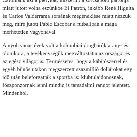
Cáfolnánk azt a pletykát, miszerint a sörcsapoló patronja
miatt jutott volna eszünkbe El Patrón, inkább René Higuita
és Carlos Valderrama sorsának megéneklése miatt nézzük
meg, mire jutott Pablo Escobar a futballban a maga
mérhetetlen vagyonával.
A nyolcvanas évek volt a kolumbiai drogbárók arany- és
ólomkora, a tevékenységük megváltoztatta az országot és
az egész világot is. Természetes, hogy a kábítószerrel és
egyéb bűnös utakon megszerzett százmillió dollárokat egy
idő után beleforgatták a sportba is: klubtulajdonosnak,
főszponzornak lenni mindig is társadalmi rangot jelentett.
Mindenhol.