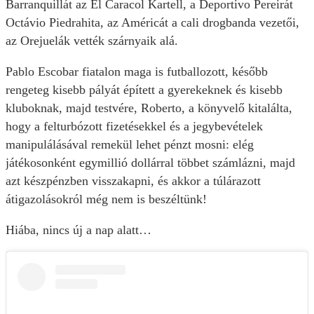
Barranquillát az El Caracol Kartell, a Deportivo Pereirát
Octávio Piedrahita, az Américát a cali drogbanda vezetői,
az Orejuelák vették szárnyaik alá.
Pablo Escobar fiatalon maga is futballozott, később
rengeteg kisebb pályát épített a gyerekeknek és kisebb
kluboknak, majd testvére, Roberto, a könyvelő kitalálta,
hogy a felturbózott fizetésekkel és a jegybevételek
manipulálásával remekül lehet pénzt mosni: elég
játékosonként egymillió dollárral többet számlázni, majd
azt készpénzben visszakapni, és akkor a túlárazott
átigazolásokról még nem is beszéltünk!
Hiába, nincs új a nap alatt…