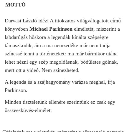
MOTTÓ
Darvasi László idézi A titokzatos világválogatott című
könyvében
Michael Parkinson
elméletét, miszerint a
labdarúgás hőskora a legendák kínálta szépségre
támaszkodik, ám a ma nemzedéke már nem tudja
színessé tenni a történeteket: ma már bármikor utána
lehet nézni egy szép megoldásnak, bődületes gólnak,
mert ott a videó. Nem színezheted.
A legenda és a szájhagyomány varázsa meghal, írja
Parkinson.
Minden tiszteletünk ellenére szerintünk ez csak egy
összeesküvés-elmélet.