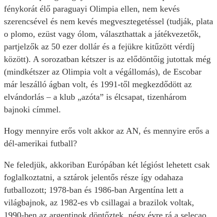
fénykorát élő paraguayi Olimpia ellen, nem kevés
szerencsével és nem kevés megvesztegetéssel (tudják, plata
o plomo, ezüst vagy ólom, választhattak a játékvezetők,
partjelzők az 50 ezer dollár és a fejükre kitűzött vérdíj
között). A sorozatban kétszer is az elődöntőig jutottak még
(mindkétszer az Olimpia volt a végállomás), de Escobar
már leszálló ágban volt, és 1991-től megkezdődött az
elvándorlás – a klub „azóta” is élcsapat, tizenhárom
bajnoki címmel.
Hogy mennyire erős volt akkor az AN, és mennyire erős a
dél-amerikai futball?
Ne feledjük, akkoriban Európában két légióst lehetett csak
foglalkoztatni, a sztárok jelentős része így odahaza
futballozott; 1978-ban és 1986-ban Argentína lett a
világbajnok, az 1982-es vb csillagai a brazilok voltak,
1990-ben az argentinok döntőztek, négy évre rá a selecao