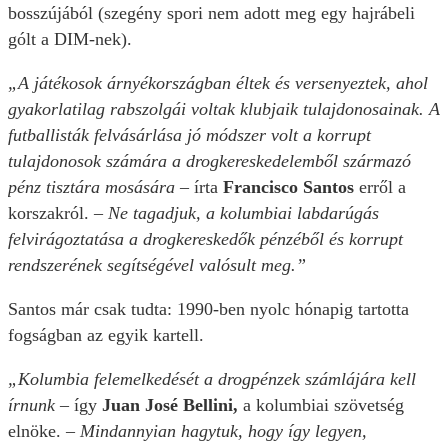
bosszújából (szegény spori nem adott meg egy hajrábeli
gólt a DIM-nek).
„A játékosok árnyékországban éltek és versenyeztek, ahol
gyakorlatilag rabszolgái voltak klubjaik tulajdonosainak. A
futballisták felvásárlása jó módszer volt a korrupt
tulajdonosok számára a drogkereskedelemből származó
pénz tisztára mosására –
írta
Francisco Santos
erről a
korszakról.
– Ne tagadjuk, a kolumbiai labdarúgás
felvirágoztatása a drogkereskedők pénzéből és korrupt
rendszerének segítségével valósult meg.”
Santos már csak tudta: 1990-ben nyolc hónapig tartotta
fogságban az egyik kartell.
„Kolumbia felemelkedését a drogpénzek számlájára kell
írnunk –
így
Juan José Bellini,
a kolumbiai szövetség
elnöke.
– Mindannyian hagytuk, hogy így legyen,