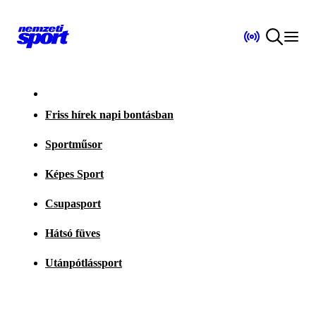
Friss hírek napi bontásban
Sportműsor
Képes Sport
Csupasport
Hátsó füves
Utánpótlássport