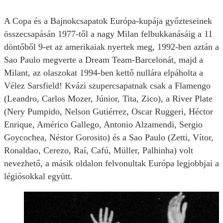
A Copa és a Bajnokcsapatok Európa-kupája győzteseinek
összecsapásán 1977-től a nagy Milan felbukkanásáig a 11
döntőből 9-et az amerikaiak nyertek meg, 1992-ben aztán a
Sao Paulo megverte a Dream Team-Barcelonát, majd a
Milant, az olaszokat 1994-ben kettő nullára elpáholta a
Vélez Sarsfield! Kvázi szupercsapatnak csak a Flamengo
(Leandro, Carlos Mozer, Júnior, Tita, Zico), a River Plate
(Nery Pumpido, Nelson Gutiérrez, Oscar Ruggeri, Héctor
Enrique, Américo Gallego, Antonio Alzamendi, Sergio
Goycochea, Néstor Gorosito) és a Sao Paulo (Zetti, Vítor,
Ronaldao, Cerezo, Raí, Cafú, Müller, Palhinha) volt
nevezhető, a másik oldalon felvonultak Európa legjobbjai a
légiósokkal együtt.