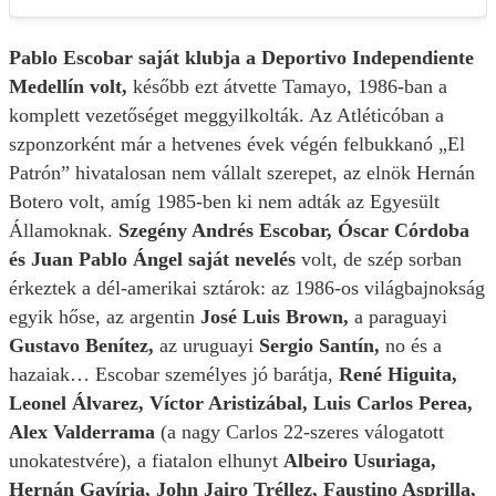
Pablo Escobar saját klubja a Deportivo Independiente
Medellín volt,
később ezt átvette Tamayo, 1986-ban a
komplett vezetőséget meggyilkolták. Az Atléticóban a
szponzorként már a hetvenes évek végén felbukkanó „El
Patrón” hivatalosan nem vállalt szerepet, az elnök Hernán
Botero volt, amíg 1985-ben ki nem adták az Egyesült
Államoknak.
Szegény Andrés Escobar, Óscar Córdoba
és Juan Pablo Ángel saját nevelés
volt, de szép sorban
érkeztek a dél-amerikai sztárok: az 1986-os világbajnokság
egyik hőse, az argentin
José Luis Brown,
a paraguayi
Gustavo Benítez,
az uruguayi
Sergio Santín,
no és a
hazaiak… Escobar személyes jó barátja,
René Higuita,
Leonel Álvarez, Víctor Aristizábal, Luis Carlos Perea,
Alex Valderrama
(a nagy Carlos 22-szeres válogatott
unokatestvére), a fiatalon elhunyt
Albeiro Usuriaga,
Hernán Gavíria, John Jairo Tréllez, Faustino Asprilla,