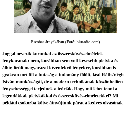
Escobar árnyékában (Fotó: bluradio.com)
Joggal nevezik korunkat az összeesküvés-elméletek
fénykorának: nem, korábban sem volt kevesebb pletyka és
álhír, őrült magyarázat kézenfekvő tényekre, korábban is
gyakran tort ült a butaság a tudomány fölött, lásd Ráth-Végh
István munkásságát, de a modern technikának köszönhetően
fénysebességgel terjednek a teóriák. Hogy mit lehet tenni a
legendákkal, pletykákkal és összeesküvés-elméletekkel? Mi
például csokorba kötve átnyújtunk párat a kedves olvasónak