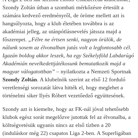
Szondy Zoltán útban a szombati mérkőzésre értesült a
számára kedvező eredményről, de öröme mellett azt is
hangsúlyozta, hogy a klub életében továbbra is az
akadémiai jelleg, az utánpótlásnevelés játssza majd a
főszerepet.
„Félre ne értsen senki, nagyon örülök, de
nálunk sosem az élvonalban jutás volt a legfontosabb cél.
Igazán boldog akkor leszek, ha egy Székelyföld Labdarúgó
Akadémián nevelkedettjátékosunk bemutatkozik majd a
magyar válogatottban”
– nyilatkozta a Nemzeti Sportnak
Szondy Zoltán
. A klubelnök szerint az első 12 forduló
veretlenségi sorozatát látva hitték el, hogy meglehet a
történelmi siker Ilyés Róbert vezetőedző együttesének.
Szondy azt is kiemelte, hogy az FK-nál jóval tehetősebb
klubok egész sorát megelőzve jutottak fel az élvonalba, a
költségvetésük ugyanis nincs az első tízben a 20
(induláskor még 22) csapatos Liga 2-ben. A Superligában