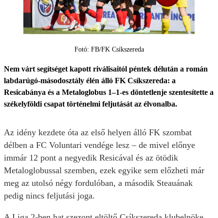
Fotó: FB/FK Csíkszereda
Nem várt segítséget kapott riválisaitól péntek délután a román
labdarúgó-másodosztály élén álló FK Csíkszereda: a
Resicabánya és a Metaloglobus 1–1-es döntetlenje szentesítette a
székelyföldi csapat történelmi feljutását az élvonalba.
Az idény kezdete óta az első helyen álló FK szombat
délben a FC Voluntari vendége lesz – de mivel előnye
immár 12 pont a negyedik Resicával és az ötödik
Metaloglobussal szemben, ezek egyike sem előzheti már
meg az utolsó négy fordulóban, a második Steauának
pedig nincs feljutási joga.
A Liga 2-ben hat szezont eltöltő Csíkszereda klubelnöke,