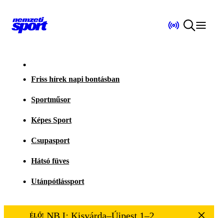
Friss hírek napi bontásban
Sportműsor
Képes Sport
Csupasport
Hátsó füves
Utánpótlássport
NB I: Kisvárda–Újpest 1–2
ÉLŐ!