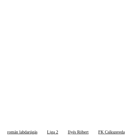
román labdarúgás
Liga 2
Ilyés Róbert
FK Csíkszereda