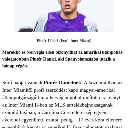
Pintér Dániel (Fotó: Inter Miami)
Marokkó és Norvégia ellen bizonyíthat az amerikai utánpótlás-
válogatottban Pintér Dániel, aki Spanyolországba utazik a
hónap végén.
Sűrű napjai vannak
Pintér Dánielnek
. A közelmúltban az
Inter Miamitől profi szerződést kapó magyar-amerikai
állampolgárságú tini a hétvégén góllal indította az idényt,
az Inter Miami II-ben az MLS tartalékbajnokságának
számító ligában, a Carolina Core ellen szép egyéni
akcióból egyenlített, ezúttal pedig – 17 éves kora ellenére
– meghívót kapott az amerikai U18-as válogatott szakmai