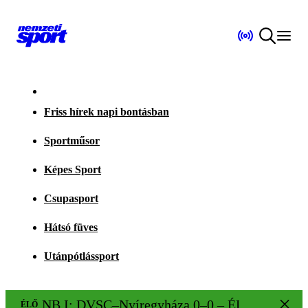
Friss hírek napi bontásban
Sportműsor
Képes Sport
Csupasport
Hátsó füves
Utánpótlássport
NB I: DVSC–Nyíregyháza 0–0 – ÉLŐ!
ÉLŐ