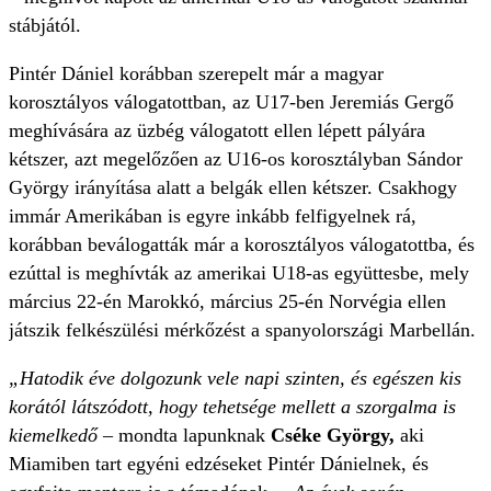
stábjától.
Pintér Dániel korábban szerepelt már a magyar
korosztályos válogatottban, az U17-ben Jeremiás Gergő
meghívására az üzbég válogatott ellen lépett pályára
kétszer, azt megelőzően az U16-os korosztályban Sándor
György irányítása alatt a belgák ellen kétszer. Csakhogy
immár Amerikában is egyre inkább felfigyelnek rá,
korábban beválogatták már a korosztályos válogatottba, és
ezúttal is meghívták az amerikai U18-as együttesbe, mely
március 22-én Marokkó, március 25-én Norvégia ellen
játszik felkészülési mérkőzést a spanyolországi Marbellán.
„Hatodik éve dolgozunk vele napi szinten, és egészen kis
korától látszódott, hogy tehetsége mellett a szorgalma is
kiemelkedő
– mondta lapunknak
Cséke György,
aki
Miamiben tart egyéni edzéseket Pintér Dánielnek, és