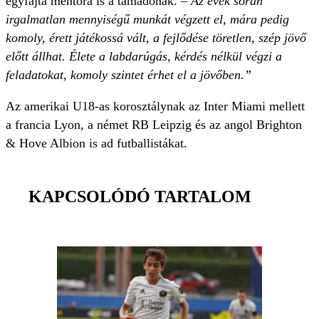
egyfajta mentora is a támadónak. –
Az évek során
irgalmatlan mennyiségű munkát végzett el, mára pedig
komoly, érett játékossá vált, a fejlődése töretlen, szép jövő
előtt állhat. Élete a labdarúgás, kérdés nélkül végzi a
feladatokat, komoly szintet érhet el a jövőben.”
Az amerikai U18-as korosztálynak az Inter Miami mellett
a francia Lyon, a német RB Leipzig és az angol Brighton
& Hove Albion is ad futballistákat.
KAPCSOLÓDÓ TARTALOM