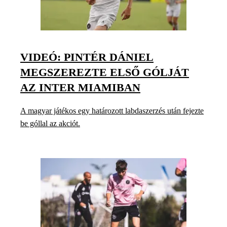
VIDEÓ: PINTÉR DÁNIEL
MEGSZEREZTE ELSŐ GÓLJÁT
AZ INTER MIAMIBAN
A magyar játékos egy határozott labdaszerzés után fejezte
be góllal az akciót.