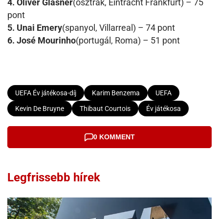
4. Oliver Glasner
(osztrák, Eintracht Frankfurt) – 75
pont
5. Unai Emery
(spanyol, Villarreal) – 74 pont
6. José Mourinho
(portugál, Roma) – 51 pont
UEFA Év játékosa-díj
Karim Benzema
UEFA
Kevin De Bruyne
Thibaut Courtois
Év játékosa
0 KOMMENT
Legfrissebb hírek