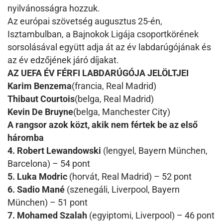
nyilvánosságra hozzuk.
Az európai szövetség augusztus 25-én,
Isztambulban, a Bajnokok Ligája csoportkörének
sorsolásával együtt adja át az év labdarúgójának és
az év edzőjének járó díjakat.
AZ UEFA ÉV FÉRFI LABDARÚGÓJA JELÖLTJEI
Karim Benzema
(francia, Real Madrid)
Thibaut Courtois
(belga, Real Madrid)
Kevin De Bruyne
(belga, Manchester City)
A rangsor azok közt, akik nem fértek be az első
háromba
4. Robert Lewandowski
(lengyel, Bayern München,
Barcelona) – 54 pont
5. Luka Modric
(horvát, Real Madrid) – 52 pont
6. Sadio Mané
(szenegáli, Liverpool, Bayern
München) – 51 pont
7. Mohamed Szalah
(egyiptomi, Liverpool) – 46 pont