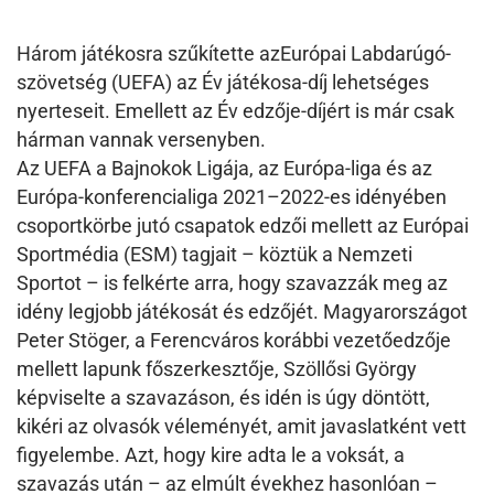
Három játékosra szűkítette azEurópai Labdarúgó-
szövetség (UEFA)
az Év játékosa-díj lehetséges
nyerteseit. Emellett az Év edzője-díjért is már csak
hárman vannak versenyben.
Az UEFA a Bajnokok Ligája, az Európa-liga és az
Európa-konferencialiga 2021–2022-es idényében
csoportkörbe jutó csapatok edzői mellett az Európai
Sportmédia (ESM) tagjait – köztük a Nemzeti
Sportot – is felkérte arra, hogy szavazzák meg az
idény legjobb játékosát és edzőjét. Magyarországot
Peter Stöger, a Ferencváros korábbi vezetőedzője
mellett lapunk főszerkesztője, Szöllősi György
képviselte a szavazáson, és idén is úgy döntött,
kikéri az olvasók véleményét, amit javaslatként vett
figyelembe. Azt, hogy kire adta le a voksát, a
szavazás után – az elmúlt évekhez hasonlóan –