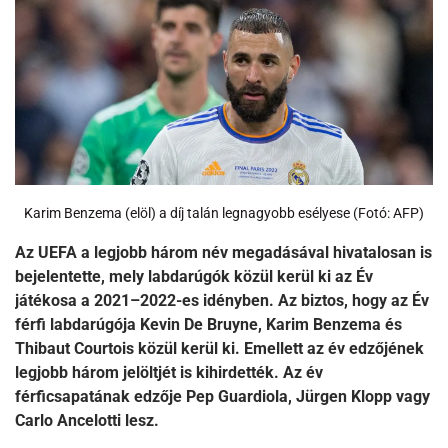
Karim Benzema (elöl) a díj talán legnagyobb esélyese (Fotó: AFP)
Az UEFA a legjobb három név megadásával hivatalosan is
bejelentette, mely labdarúgók közül kerül ki az Év
játékosa a 2021–2022-es idényben. Az biztos, hogy az Év
férfi labdarúgója Kevin De Bruyne, Karim Benzema és
Thibaut Courtois közül kerül ki. Emellett az év edzőjének
legjobb három jelöltjét is kihirdették. Az év
férficsapatának edzője Pep Guardiola, Jürgen Klopp vagy
Carlo Ancelotti lesz.