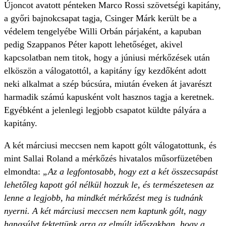
Újoncot avatott pénteken Marco Rossi szövetségi kapitány,
a győri bajnokcsapat tagja, Csinger Márk került be a
védelem tengelyébe Willi Orbán párjaként, a kapuban
pedig Szappanos Péter kapott lehetőséget, akivel
kapcsolatban nem titok, hogy a júniusi mérkőzések után
elköszön a válogatottól, a kapitány így kezdőként adott
neki alkalmat a szép búcsúra, miután éveken át javarészt
harmadik számú kapusként volt hasznos tagja a keretnek.
Egyébként a jelenlegi legjobb csapatot küldte pályára a
kapitány.
A két márciusi meccsen nem kapott gólt válogatottunk, és
mint Sallai Roland a mérkőzés hivatalos műsorfüzetében
elmondta:
„Az a legfontosabb, hogy ezt a két összecsapást
lehetőleg kapott gól nélkül hozzuk le, és természetesen az
lenne a legjobb, ha mindkét mérkőzést meg is tudnánk
nyerni. A két márciusi meccsen nem kaptunk gólt, nagy
hangsúlyt fektettünk arra az elmúlt időszakban, hogy a