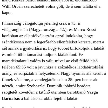
majd Kerkez balról beadott labdájából az előrehúzódó
Willi Orbán szerezhetett volna gólt, de ő sem találta el a
kaput.
Finnország válogatottja jelenleg csak a 73. a
világranglistán (Magyarország a 42.), és Marco Rossi
korábban az ellenfélválasztást azzal indokolta, hogy
szándékosan nem a legerősebb ellenfeleket kereste, mert a
cél annak a gyakorlása is, hogy többet birtokoljuk a labdát,
és minél több támadást tudjunk kialakítani. Ez
maradéktalanul valóra is vált, mivel az első félidő első
felében 65:35 volt a javunkra a százalékos labdabirtoklási
arány, és sorjáztak a helyzeteink. Nagy nyomás alá került a
finnek védelme, a vendégjátékosok a 25. percben csak
nézték, amint Szoboszlai Dominik jobbról beadott
szögletét követően a kitűnő ütemben berobbanó
Varga
Barnabás
a bal alsó sarokba fejeli a labdát.