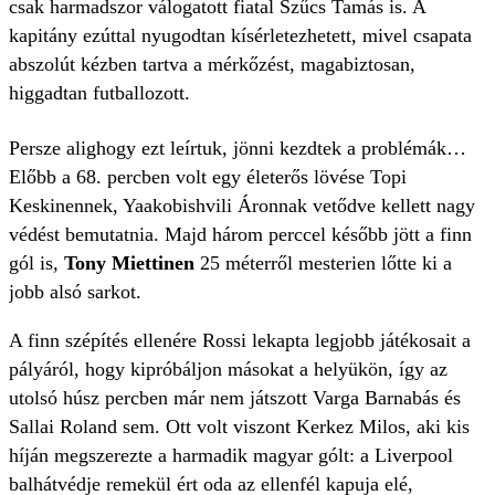
csak harmadszor válogatott fiatal Szűcs Tamás is. A
kapitány ezúttal nyugodtan kísérletezhetett, mivel csapata
abszolút kézben tartva a mérkőzést, magabiztosan,
higgadtan futballozott.
Persze alighogy ezt leírtuk, jönni kezdtek a problémák…
Előbb a 68. percben volt egy életerős lövése Topi
Keskinennek, Yaakobishvili Áronnak vetődve kellett nagy
védést bemutatnia. Majd három perccel később jött a finn
gól is,
Tony Miettinen
25 méterről mesterien lőtte ki a
jobb alsó sarkot.
A finn szépítés ellenére Rossi lekapta legjobb játékosait a
pályáról, hogy kipróbáljon másokat a helyükön, így az
utolsó húsz percben már nem játszott Varga Barnabás és
Sallai Roland sem. Ott volt viszont Kerkez Milos, aki kis
híján megszerezte a harmadik magyar gólt: a Liverpool
balhátvédje remekül ért oda az ellenfél kapuja elé,