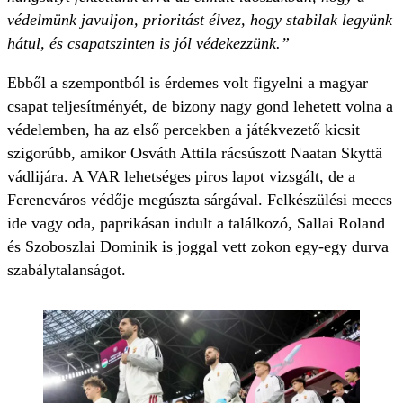
védelmünk javuljon, prioritást élvez, hogy stabilak legyünk
hátul, és csapatszinten is jól védekezzünk.”
Ebből a szempontból is érdemes volt figyelni a magyar
csapat teljesítményét, de bizony nagy gond lehetett volna a
védelemben, ha az első percekben a játékvezető kicsit
szigorúbb, amikor Osváth Attila rácsúszott Naatan Skyttä
vádlijára. A VAR lehetséges piros lapot vizsgált, de a
Ferencváros védője megúszta sárgával. Felkészülési meccs
ide vagy oda, paprikásan indult a találkozó, Sallai Roland
és Szoboszlai Dominik is joggal vett zokon egy-egy durva
szabálytalanságot.