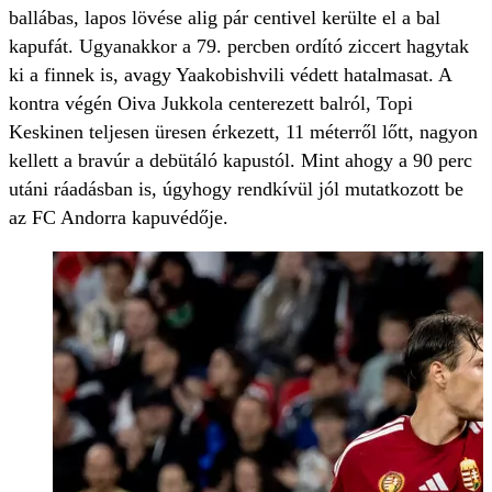
ballábas, lapos lövése alig pár centivel kerülte el a bal
kapufát. Ugyanakkor a 79. percben ordító ziccert hagytak
ki a finnek is, avagy Yaakobishvili védett hatalmasat. A
kontra végén Oiva Jukkola centerezett balról, Topi
Keskinen teljesen üresen érkezett, 11 méterről lőtt, nagyon
kellett a bravúr a debütáló kapustól. Mint ahogy a 90 perc
utáni ráadásban is, úgyhogy rendkívül jól mutatkozott be
az FC Andorra kapuvédője.