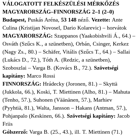
VÁLOGATOTT FELKÉSZÜLÉSI MÉRKŐZÉS
MAGYARORSZÁG–FINNORSZÁG 2–1 (2–0)
Budapest,
Puskás Aréna,
53 148
néző.
Vezette:
Ante
Culina (Kristijan Novosel, Dario Kolarevic) – horvátok
MAGYARORSZÁG:
Szappanos (Yaakobishvili Á., 64.) –
Osváth (Szűcs K., a szünetben), Orbán, Csinger, Kerkez
(Nagy Zs., 80.) – Schäfer, Vitális (Szűcs T., 64.) – Sallai
(Lukács D., 72.), Tóth A. (Redzic, a szünetben),
Szoboszlai – Varga B. (Kovács B., 72.).
Szövetségi
kapitány:
Marco Rossi
FINNORSZÁG:
Hrádecky (Joronen, 81.) – Skyttä
(Jukkola, 66.), Koski, T. Miettinen (Alho, 81.) – Mahuta
(Tenho, 57.), Suhonen (Väänänen, 57.), Marhiev
(Pyyhtiä, 81.), Walta, Jansson – Hakans (Antman, 57.),
Pohjanpalo (Keskinen, 66.).
Szövetségi kapitány:
Jacob
Friis
Gólszerző:
Varga B. (25., 43.), ill. T. Miettinen (71.)