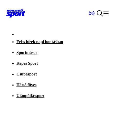
Friss hírek napi bontásban
Sportműsor
Képes Sport
Csupasport
Hátsó füves
Utánpótlássport