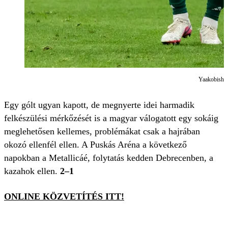
Yaakobishvil
Egy gólt ugyan kapott, de megnyerte idei harmadik
felkészülési mérkőzését is a magyar válogatott egy sokáig
meglehetősen kellemes, problémákat csak a hajrában
okozó ellenfél ellen. A Puskás Aréna a következő
napokban a Metallicáé, folytatás kedden Debrecenben, a
kazahok ellen.
2–1
ONLINE KÖZVETÍTÉS ITT!