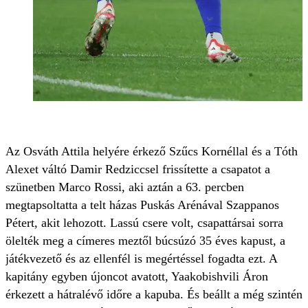
Az Osváth Attila helyére érkező Szűcs Kornéllal és a Tóth
Alexet váltó Damir Redziccsel frissítette a csapatot a
szünetben Marco Rossi, aki aztán a 63. percben
megtapsoltatta a telt házas Puskás Arénával Szappanos
Pétert, akit lehozott. Lassú csere volt, csapattársai sorra
ölelték meg a címeres meztől búcsúzó 35 éves kapust, a
játékvezető és az ellenfél is megértéssel fogadta ezt. A
kapitány egyben újoncot avatott, Yaakobishvili Áron
érkezett a hátralévő időre a kapuba. És beállt a még szintén