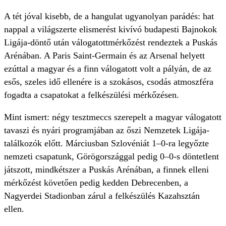
A tét jóval kisebb, de a hangulat ugyanolyan parádés: hat
nappal a világszerte elismerést kivívó budapesti Bajnokok
Ligája-döntő után válogatottmérkőzést rendeztek a Puskás
Arénában. A Paris Saint-Germain és az Arsenal helyett
ezúttal a magyar és a finn válogatott volt a pályán, de az
esős, szeles idő ellenére is a szokásos, csodás atmoszféra
fogadta a csapatokat a felkészülési mérkőzésen.
Mint ismert: négy tesztmeccs szerepelt a magyar válogatott
tavaszi és nyári programjában az őszi Nemzetek Ligája-
találkozók előtt. Márciusban Szlovéniát 1–0-ra legyőzte
nemzeti csapatunk, Görögországgal pedig 0–0-s döntetlent
játszott, mindkétszer a Puskás Arénában, a finnek elleni
mérkőzést követően pedig kedden Debrecenben, a
Nagyerdei Stadionban zárul a felkészülés Kazahsztán
ellen.