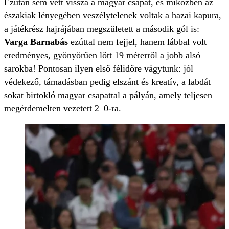
Ezután sem vett vissza a magyar csapat, és miközben az
északiak lényegében veszélytelenek voltak a hazai kapura,
a játékrész hajrájában megszületett a második gól is:
Varga Barnabás
ezúttal nem fejjel, hanem lábbal volt
eredményes, gyönyörűen lőtt 19 méterről a jobb alsó
sarokba! Pontosan ilyen első félidőre vágytunk: jól
védekező, támadásban pedig elszánt és kreatív, a labdát
sokat birtokló magyar csapattal a pályán, amely teljesen
megérdemelten vezetett 2–0-ra.