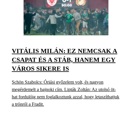
VITÁLIS MILÁN: EZ NEMCSAK A
CSAPAT ÉS A STÁB, HANEM EGY
VÁROS SIKERE IS
Schön Szabolcs: Óriási győzelem volt, és nagyon
megérdemelt a bajnoki cím. Lipták Zoltán: Az utolsó öt-
hat fordulóig nem foglalkoztunk azzal, hogy letaszíthatjuk
a trónról a Fradit.