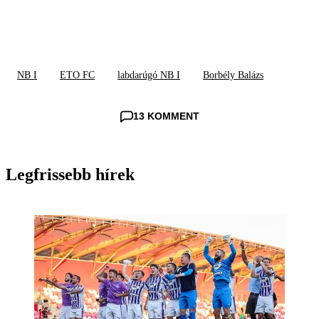
NB I
ETO FC
labdarúgó NB I
Borbély Balázs
13 KOMMENT
Legfrissebb hírek