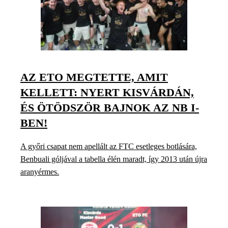
AZ ETO MEGTETTE, AMIT
KELLETT: NYERT KISVÁRDÁN,
ÉS ÖTÖDSZÖR BAJNOK AZ NB I-
BEN!
A győri csapat nem apellált az FTC esetleges botlására,
Benbuali góljával a tabella élén maradt, így 2013 után újra
aranyérmes.