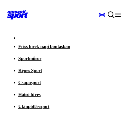
Friss hírek napi bontásban
Sportműsor
Képes Sport
Csupasport
Hátsó füves
Utánpótlássport