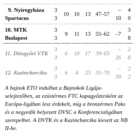
9. Nyíregyháza
3
–
4
10
10
13
47–57
Spartacus
3
10
0
10. MTK
3
3
9
11
13
55–62
–7
Budapest
3
8
3
–
2
11. Diósgyőri VTK
6
10
17
39–65
3
26
8
3
–
2
12. Kazincbarcika
6
4
23
31–70
3
39
2
A bajnok ETO indulhat a Bajnokok Ligája-
selejtezőben, az ezüstérmes FTC kupagyőztesként az
Európa-ligában lesz érdekelt, míg a bronzérmes Paks
és a negyedik helyezett DVSC a Konferencialigában
szerepelhet. A DVTK és a Kazincbarcika kiesett az NB
II-be.