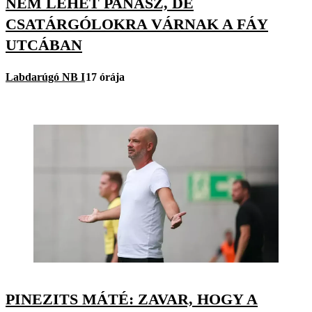
NEM LEHET PANASZ, DE
CSATÁRGÓLOKRA VÁRNAK A FÁY
UTCÁBAN
Labdarúgó NB I
17 órája
PINEZITS MÁTÉ: ZAVAR, HOGY A