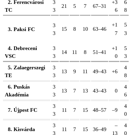
2. Ferencvárosi
3
+3
6
21
5
7
67–31
TC
3
6
8
+1
5
3
15
8
10
63–46
3. Paksi FC
3
7
3
4. Debreceni
3
+1
5
14
11
8
51–41
VSC
3
0
3
5. Zalaegerszegi
3
4
13
9
11
49–43
+6
TE
3
8
6. Puskás
3
4
13
7
13
43–43
0
Akadémia
3
6
3
4
7. Újpest FC
11
7
15
48–57
–9
3
0
3
–
4
8. Kisvárda
11
7
15
36–49
3
13
0