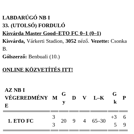
LABDARÚGÓ NB I
33. (UTOLSÓ) FORDULÓ
Kisvárda Master Good–ETO FC 0–1 (0–1)
Kisvárda,
Várkerti Stadion,
3052
néző.
Vezette:
Csonka
B.
Gólszerző:
Benbuali (10.)
ONLINE KÖZVETÍTÉS ITT!
AZ NB I
G
G
VÉGEREDMÉNY
M
D
V
L–K
P
y
k
E
3
+3
6
1. ETO FC
20
9
4
65–30
3
5
9