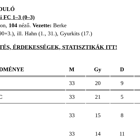
RDULÓ
 FC 1–3 (0–3)
on,
104
néző.
Vezette:
Berke
0+3.), ill. Hahn (1., 31.), Gyurkits (17.)
ÉS, ÉRDEKESSÉGEK, STATISZTIKÁK ITT!
EDMÉNYE
M
Gy
D
33
20
9
C
33
21
5
33
15
8
33
14
11