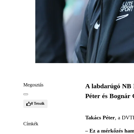
Megosztás
A labdarúgó NB I
Péter és Bognár 
0
Tetszik
Takács Péter
, a DVT
Címkék
– Ez a mérkőzés ham