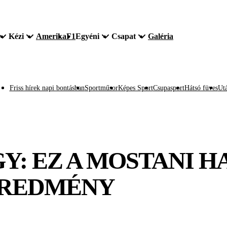
Kézi
Amerika
F1
Egyéni
Csapat
Galéria
Friss hírek napi bontásban
Sportműsor
Képes Sport
Csupasport
Hátsó füves
Utá
: EZ A MOSTANI H
EREDMÉNY