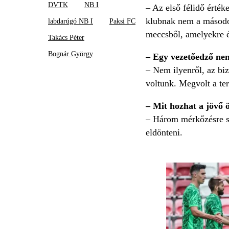
DVTK
NB I
– Az első félidő érték
klubnak nem a másodos
labdarúgó NB I
Paksi FC
meccsből, amelyekre én
Takács Péter
Bognár György
– Egy vezetőedző nem
– Nem ilyenről, az biz
voltunk. Megvolt a ter
– Mit hozhat a jövő 
– Három mérkőzésre sz
eldönteni.