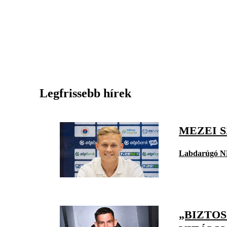
Legfrissebb hírek
MEZEI 
Labdarúgó N
„BIZTO