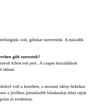
hetőségünk volt, gólokat szereztünk. A második
rcben gólt szereztek?
ravolt kilencven perc. A csapat hozzáállását
it láttam.
tőerő volt a keretben, a mostani idény hektikus
, mert a jövőben jelentősebb feladatokat lehet rájuk
ugróan jó eredmény.