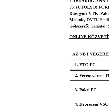
LABDARÚGÓ NB I
33. (UTOLSÓ) FO
Diósgyőri VTK–Paksi
Miskolc,
DVTK Stadi
Gólszerző:
Galántai (9
ONLINE KÖZVETÍT
AZ NB I VÉGER
1. ETO FC
2. Ferencvárosi T
3. Paksi FC
4. Debreceni VSC