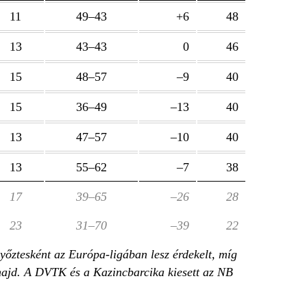
11
49–43
+6
48
13
43–43
0
46
15
48–57
–9
40
15
36–49
–13
40
13
47–57
–10
40
13
55–62
–7
38
17
39–65
–26
28
23
31–70
–39
22
őztesként az Európa-ligában lesz érdekelt, míg
majd. A DVTK és a Kazincbarcika kiesett az NB