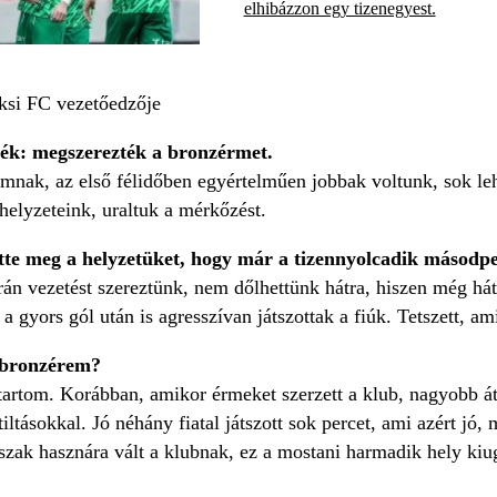
elhibázzon egy tizenegyest.
aksi FC vezetőedzője
rték: megszerezték a bronzérmet.
omnak, az első félidőben egyértelműen jobbak voltunk, sok le
 helyzeteink, uraltuk a mérkőzést.
te meg a helyzetüket, hogy már a tizennyolcadik másodpe
rán vezetést szereztünk, nem dőlhettünk hátra, hiszen még hát
a gyors gól után is agresszívan játszottak a fiúk. Tetszett, am
a bronzérem?
rtom. Korábban, amikor érmeket szerzett a klub, nagyobb átü
ltiltásokkal. Jó néhány fiatal játszott sok percet, ami azért jó
őszak hasznára vált a klubnak, ez a mostani harmadik hely ki