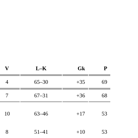
V
L–K
Gk
P
4
65–30
+35
69
7
67–31
+36
68
10
63–46
+17
53
8
51–41
+10
53