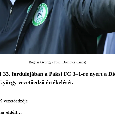
Bognár György (Fotó: Dömötör Csaba)
 33. fordulójában a Paksi FC 3–1-re nyert a D
György vezetőedző értékelését.
K vezetőedzője
ar eldőlt…