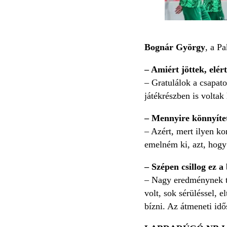
Bognár György
, a P
– Amiért jöttek, elé
– Gratulálok a csapat
játékrészben is voltak
– Mennyire könnyítet
– Azért, mert ilyen ko
emelném ki, azt, hogy 
– Szépen csillog ez 
– Nagy eredménynek ta
volt, sok sérüléssel, e
bízni. Az átmeneti id