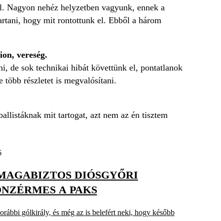
kkal. Nagyon nehéz helyzetben vagyunk, ennek a
rtani, hogy mit rontottunk el. Ebből a három
ion, vereség.
i, de sok technikai hibát követtünk el, pontatlanok
e több részletet is megvalósítani.
listáknak mit tartogat, azt nem az én tisztem
6
MAGABIZTOS DIÓSGYŐRI
NZÉRMES A PAKS
rábbi gólkirály, és még az is belefért neki, hogy később