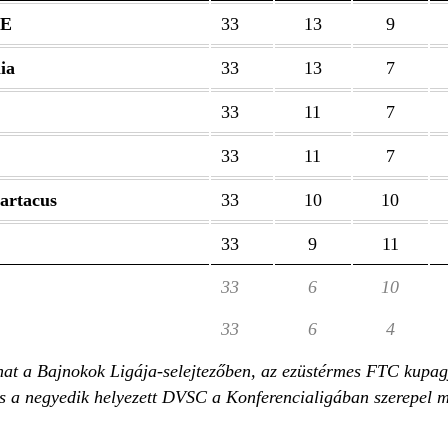
TE
33
13
9
ia
33
13
7
33
11
7
33
11
7
artacus
33
10
10
33
9
11
33
6
10
33
6
4
at a Bajnokok Ligája-selejtezőben, az ezüstérmes FTC kupagy
s a negyedik helyezett DVSC a Konferencialigában szerepel 