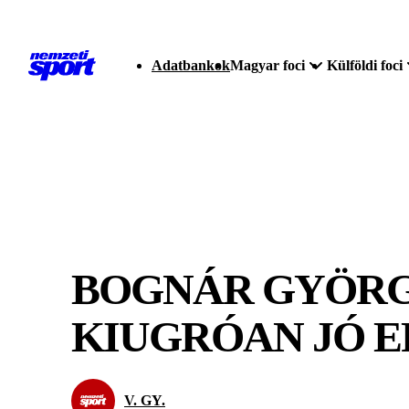
Adatbankok
Magyar foci
Külföldi foci
BOGNÁR GYÖRGY
KIUGRÓAN JÓ 
V. GY.