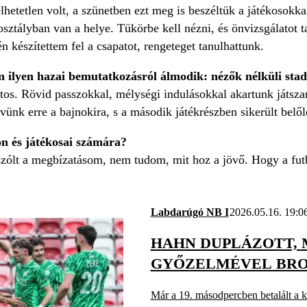
elhetetlen volt, a szünetben ezt meg is beszéltük a játékoso
ztályban van a helye. Tükörbe kell nézni, és önvizsgálatot ta
 készítettem fel a csapatot, rengeteget tanulhattunk.
 ilyen hazai bemutatkozásról álmodik: nézők nélküli stad
tos. Rövid passzokkal, mélységi indulásokkal akartunk játszan
vünk erre a bajnokira, s a második játékrészben sikerült belől
ön és játékosai számára?
ólt a megbízatásom, nem tudom, mit hoz a jövő. Hogy a futbal
Labdarúgó NB I
2026.05.16. 19:0
HAHN DUPLÁZOTT, 
GYŐZELMÉVEL BRO
Már a 19. másodpercben betalált a ko