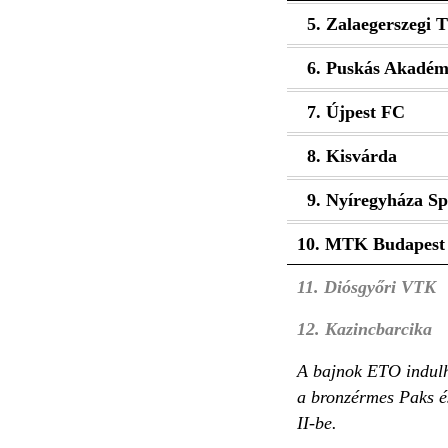
5. Zalaegerszegi 
6. Puskás Akadém
7. Újpest FC
8. Kisvárda
9. Nyíregyháza Sp
10. MTK Budapest
11. Diósgyőri VTK
12. Kazincbarcika
A bajnok ETO indulh
a bronzérmes Paks é
II-be.