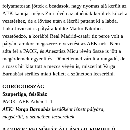
folyamatosan jöttek a beadások, nagy nyomás alá került az
AEK kapuja, mégis Zini révén az athéniak kerültek közel a
vezetéshez, de a lövése után a lécről pattant ki a labda.
Luka Jovicsot is pályára küldte Marko Nikolics
vezetőedző, a korábbi Real Madrid-csatár tíz perce volt a
pályán, amikor megszerezte vezetést az AEK-nek. Nem
adta fel a PAOK, és Anesztisz Micu révén össze is jött a
megérdemelt egyenlítés. Döntetlennel zárult a rangadó, de
a rossz hír kitartott a meccs végén is, miszerint Varga
Barnabást sérülés miatt kellett a szünetben lecserélni.
GÖRÖGORSZÁG
Szuperliga, felsőház
PAOK–AEK Athén 1–1
AEK:
Varga Barnabás
kezdőként lépett pályára,
megsérült, a szünetben lecserélték
A GÖRÖG FELSŐHÁZ ÁLLÁSA (31 FORDULÓ