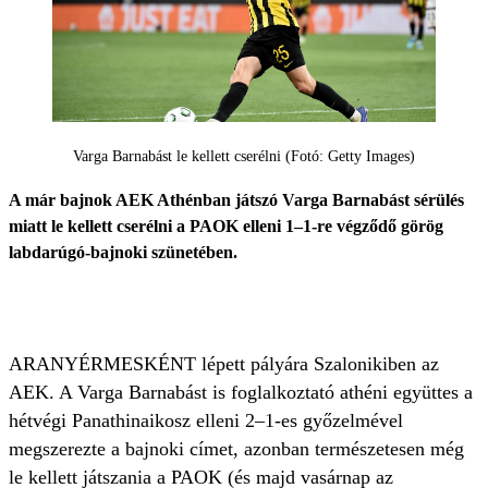
Varga Barnabást le kellett cserélni (Fotó: Getty Images)
A már bajnok AEK Athénban játszó Varga Barnabást sérülés
miatt le kellett cserélni a PAOK elleni 1–1-re végződő görög
labdarúgó-bajnoki szünetében.
ARANYÉRMESKÉNT lépett pályára Szalonikiben az
AEK. A Varga Barnabást is foglalkoztató athéni együttes a
hétvégi Panathinaikosz elleni 2–1-es győzelmével
megszerezte a bajnoki címet, azonban természetesen még
le kellett játszania a PAOK (és majd vasárnap az