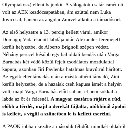
Olympiakosz) elleni bajnokit. A válogatott csatár ismét ott
volt az AEK kezdőcsapatában, ám ezúttal nem Luka
Joviccsal, hanem az angolai Zinivel alkotta a támadósort.
Az első helyzetre a 13. percig kellett várni, amikor
Domagoj Vida eladott labdája után Alexander Jeremejeff
került helyzetbe, de Alberto Brignoli szépen védett.
Néhány perccel később egy bal oldali beadás után Varga
Barnabás két védő közül fejelt csodálatos mozdulattal
kapura, azonban Jirí Pavlenka hatalmas bravúrral hárított.
Az egyik ellentámadás után a másik athéni támadó, Zini
került helyzetbe, de a hazaiak cseh kapusa ismét a helyén
volt, majd Varga Barnabás előtt suhant el nem sokkal a
labda az öt és felesnél.
A magyar csatárra rájárt a rúd,
előbb a térdét, majd a derekát fájlalta, utóbbinál ápolni
is kellett, s végül a szünetben le is kellett cserélni.
A PAOK jobban kezdte a második félidőt, mindkét oldalról