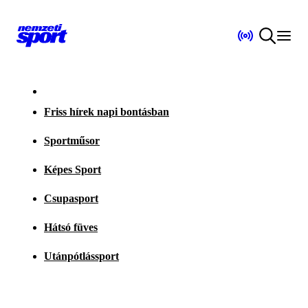
Friss hírek napi bontásban
Sportműsor
Képes Sport
Csupasport
Hátsó füves
Utánpótlássport