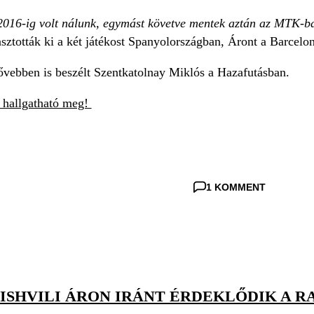
2016-ig volt nálunk, egymást követve mentek aztán az MTK-b
sztották ki a két játékost Spanyolországban, Áront a Barcelo
bővebben is beszélt Szentkatolnay Miklós a Hazafutásban.
tt hallgatható meg!
1 KOMMENT
ISHVILI ÁRON IRÁNT ÉRDEKLŐDIK A R