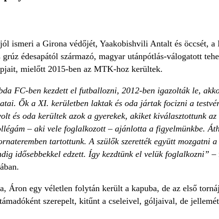
ól ismeri a Girona védőjét, Yaakobishvili Antalt és öccsét, 
 grúz édesapától származó, magyar utánpótlás-válogatott tehe
pjait, mielőtt 2015-ben az MTK-hoz kerültek.
da FC-ben kezdett el futballozni, 2012-ben igazolták le, akko
atai. Ők a XI. kerületben laktak és oda jártak focizni a testv
olt és oda kerültek azok a gyerekek, akiket kiválasztottunk az
légám – aki vele foglalkozott – ajánlotta a figyelmünkbe. Áth
rnateremben tartottunk. A szülők szerették együtt mozgatni a g
ndig idősebbekkel edzett. Így kezdtünk el velük foglalkozni” –
ában.
, Áron egy véletlen folytán került a kapuba, de az első torná
ámadóként szerepelt, kitűnt a cseleivel, góljaival, de jellem