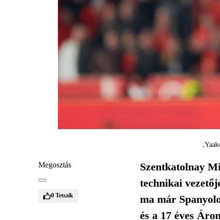
Yaako
Megosztás
Szentkatolnay Mi
technikai vezető
0
Tetszik
ma már Spanyolor
és a 17 éves Áron