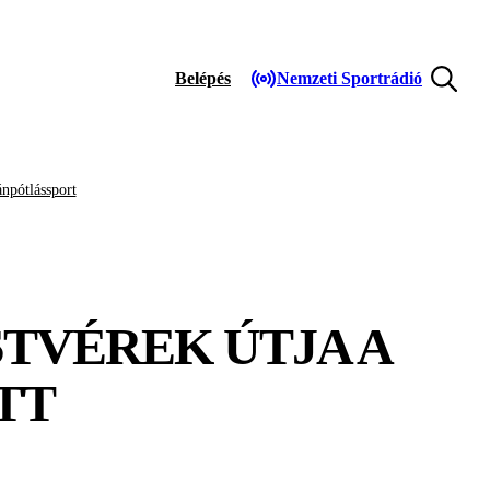
Belépés
Nemzeti Sportrádió
npótlássport
STVÉREK ÚTJA A
TT