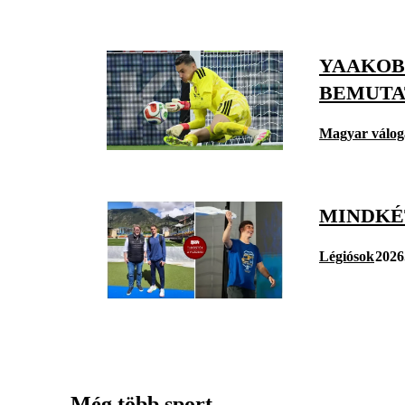
YAAKOB
BEMUTA
Magyar válog
MINDKÉ
Légiósok
2026
Még több sport