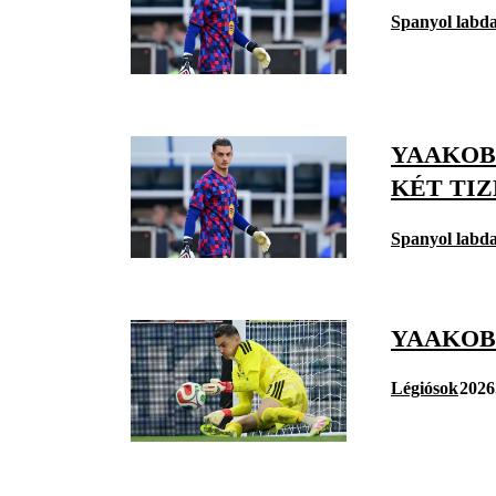
Spanyol labd
YAAKOB
KÉT TIZ
Spanyol labd
YAAKOB
Légiósok
2026