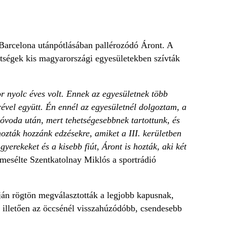
a Barcelona utánpótlásában pallérozódó Áront. A
tségek kis magyarországi egyesületekben szívták
r nyolc éves volt. Ennek az egyesületnek több
érével együtt. Én ennél az egyesületnél dolgoztam, a
 óvoda után, mert tehetségesebbnek tartottunk, és
ozták hozzánk edzésekre, amiket a III. kerületben
yerekeket és a kisebb fiút, Áront is hozták, aki két
mesélte Szentkatolnay Miklós a sportrádió
ján rögtön megválasztották a legjobb kapusnak,
ét illetően az öccsénél visszahúzódóbb, csendesebb