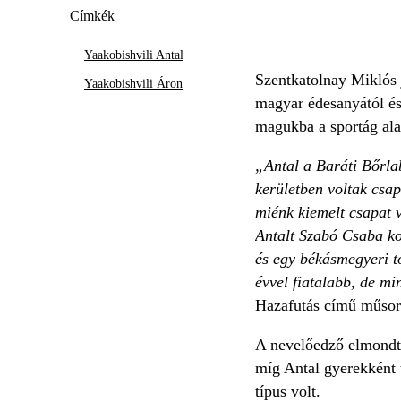
Címkék
Yaakobishvili Antal
Szentkatolnay Miklós j
Yaakobishvili Áron
magyar édesanyától és
magukba a sportág ala
„Antal a Baráti Bőrlab
kerületben voltak csap
miénk kiemelt csapat v
Antalt Szabó Csaba kol
és egy békásmegyeri to
évvel fiatalabb, de mi
Hazafutás című műsor
A nevelőedző elmondta
míg Antal gyerekként t
típus volt.