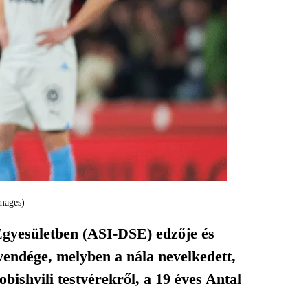
mages)
Egyesületben (ASI-DSE) edzője és
vendége, melyben a nála nevelkedett,
ishvili testvérekről, a 19 éves Antal