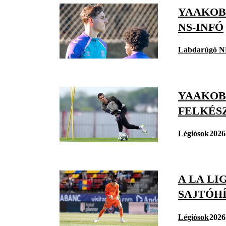
YAAKOBI
NS-INFÓ
Labdarúgó N
YAAKOB
FELKÉS
Légiósok
2026
A LA LI
SAJTÓH
Légiósok
2026