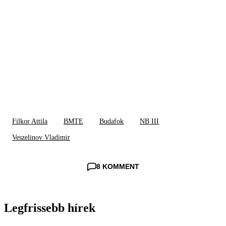
Filkor Attila
BMTE
Budafok
NB III
Veszelinov Vladimir
8 KOMMENT
Legfrissebb hírek