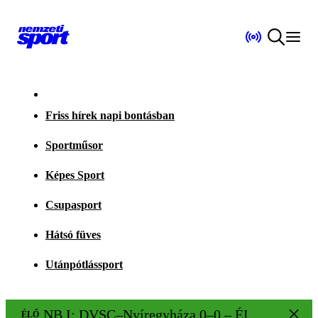
Friss hírek napi bontásban
Sportműsor
Képes Sport
Csupasport
Hátsó füves
Utánpótlássport
NB I: DVSC–Nyíregyháza 0–0 – ÉLŐ!
ÉLŐ