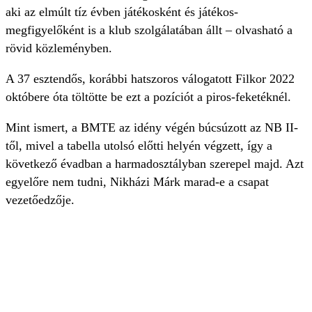
aki az elmúlt tíz évben játékosként és játékos-
megfigyelőként is a klub szolgálatában állt – olvasható a
rövid közleményben.
A 37 esztendős, korábbi hatszoros válogatott Filkor 2022
októbere óta töltötte be ezt a pozíciót a piros-feketéknél.
Mint ismert, a BMTE az idény végén búcsúzott az NB II-
től, mivel a tabella utolsó előtti helyén végzett, így a
következő évadban a harmadosztályban szerepel majd. Azt
egyelőre nem tudni, Nikházi Márk marad-e a csapat
vezetőedzője.